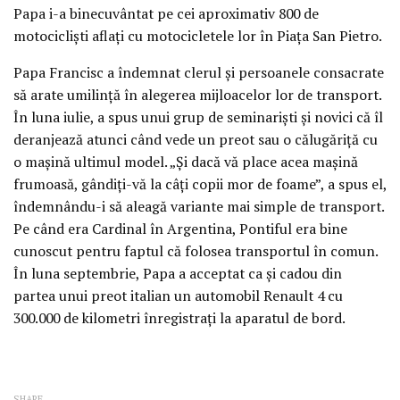
Papa i-a binecuvântat pe cei aproximativ 800 de
motociclişti aflaţi cu motocicletele lor în Piaţa San Pietro.
Papa Francisc a îndemnat clerul şi persoanele consacrate
să arate umilinţă în alegerea mijloacelor lor de transport.
În luna iulie, a spus unui grup de seminarişti şi novici că îl
deranjează atunci când vede un preot sau o călugăriţă cu
o maşină ultimul model. „Şi dacă vă place acea maşină
frumoasă, gândiţi-vă la câţi copii mor de foame”, a spus el,
îndemnându-i să aleagă variante mai simple de transport.
Pe când era Cardinal în Argentina, Pontiful era bine
cunoscut pentru faptul că folosea transportul în comun.
În luna septembrie, Papa a acceptat ca şi cadou din
partea unui preot italian un automobil Renault 4 cu
300.000 de kilometri înregistraţi la aparatul de bord.
SHARE