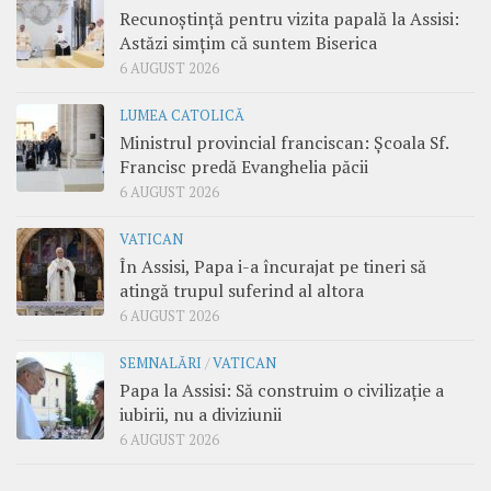
Recunoștință pentru vizita papală la Assisi:
Astăzi simțim că suntem Biserica
6 AUGUST 2026
LUMEA CATOLICĂ
Ministrul provincial franciscan: Școala Sf.
Francisc predă Evanghelia păcii
6 AUGUST 2026
VATICAN
În Assisi, Papa i-a încurajat pe tineri să
atingă trupul suferind al altora
6 AUGUST 2026
SEMNALĂRI
/
VATICAN
Papa la Assisi: Să construim o civilizație a
iubirii, nu a diviziunii
6 AUGUST 2026