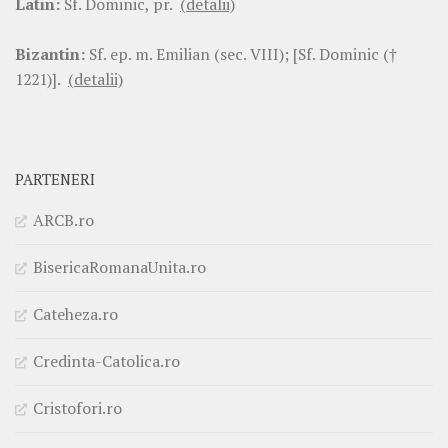
Latin:
Sf. Dominic, pr.
(detalii)
Bizantin:
Sf. ep. m. Emilian (sec. VIII); [Sf. Dominic (†
1221)].
(detalii)
PARTENERI
ARCB.ro
BisericaRomanaUnita.ro
Cateheza.ro
Credinta-Catolica.ro
Cristofori.ro