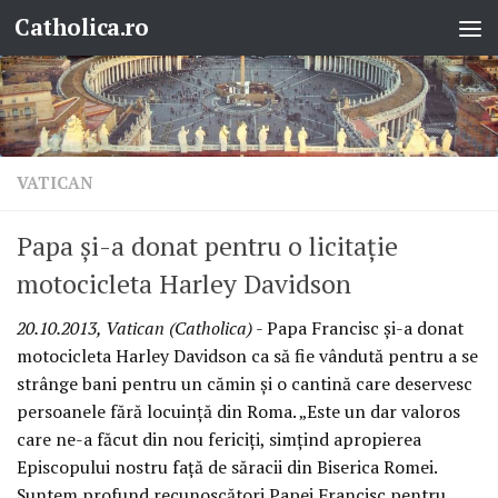
Catholica.ro
Skip to content
VATICAN
Papa şi-a donat pentru o licitaţie
motocicleta Harley Davidson
20.10.2013, Vatican (Catholica)
- Papa Francisc şi-a donat
motocicleta Harley Davidson ca să fie vândută pentru a se
strânge bani pentru un cămin şi o cantină care deservesc
persoanele fără locuinţă din Roma. „Este un dar valoros
care ne-a făcut din nou fericiţi, simţind apropierea
Episcopului nostru faţă de săracii din Biserica Romei.
Suntem profund recunoscători Papei Francisc pentru