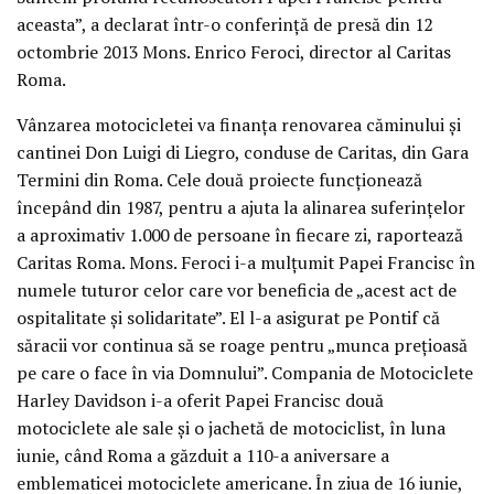
aceasta”, a declarat într-o conferinţă de presă din 12
octombrie 2013 Mons. Enrico Feroci, director al Caritas
Roma.
Vânzarea motocicletei va finanţa renovarea căminului şi
cantinei Don Luigi di Liegro, conduse de Caritas, din Gara
Termini din Roma. Cele două proiecte funcţionează
începând din 1987, pentru a ajuta la alinarea suferinţelor
a aproximativ 1.000 de persoane în fiecare zi, raportează
Caritas Roma. Mons. Feroci i-a mulţumit Papei Francisc în
numele tuturor celor care vor beneficia de „acest act de
ospitalitate şi solidaritate”. El l-a asigurat pe Pontif că
săracii vor continua să se roage pentru „munca preţioasă
pe care o face în via Domnului”. Compania de Motociclete
Harley Davidson i-a oferit Papei Francisc două
motociclete ale sale şi o jachetă de motociclist, în luna
iunie, când Roma a găzduit a 110-a aniversare a
emblematicei motociclete americane. În ziua de 16 iunie,