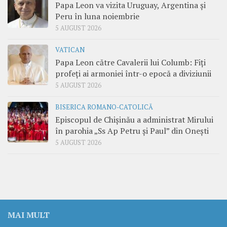
Papa Leon va vizita Uruguay, Argentina și
Peru în luna noiembrie
5 AUGUST 2026
VATICAN
Papa Leon către Cavalerii lui Columb: Fiți
profeți ai armoniei într-o epocă a diviziunii
5 AUGUST 2026
BISERICA ROMANO-CATOLICĂ
Episcopul de Chișinău a administrat Mirului
în parohia „Ss Ap Petru și Paul” din Onești
5 AUGUST 2026
MAI MULT