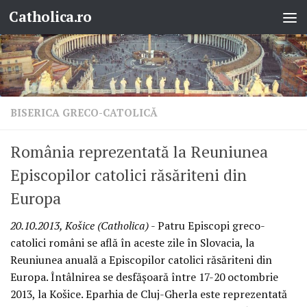
Catholica.ro
Skip to content
BISERICA GRECO-CATOLICĂ
România reprezentată la Reuniunea
Episcopilor catolici răsăriteni din
Europa
20.10.2013, Košice (Catholica)
- Patru Episcopi greco-
catolici români se află în aceste zile în Slovacia, la
Reuniunea anuală a Episcopilor catolici răsăriteni din
Europa. Întâlnirea se desfăşoară între 17-20 octombrie
2013, la Košice. Eparhia de Cluj-Gherla este reprezentată