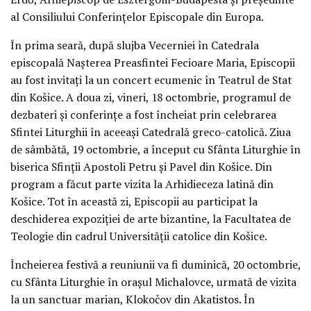
al Consiliului Conferinţelor Episcopale din Europa.
În prima seară, după slujba Vecerniei în Catedrala
episcopală Naşterea Preasfintei Fecioare Maria, Episcopii
au fost invitaţi la un concert ecumenic în Teatrul de Stat
din Košice. A doua zi, vineri, 18 octombrie, programul de
dezbateri şi conferinţe a fost încheiat prin celebrarea
Sfintei Liturghii în aceeaşi Catedrală greco-catolică. Ziua
de sâmbătă, 19 octombrie, a început cu Sfânta Liturghie în
biserica Sfinţii Apostoli Petru şi Pavel din Košice. Din
program a făcut parte vizita la Arhidieceza latină din
Košice. Tot în această zi, Episcopii au participat la
deschiderea expoziţiei de arte bizantine, la Facultatea de
Teologie din cadrul Universităţii catolice din Košice.
Încheierea festivă a reuniunii va fi duminică, 20 octombrie,
cu Sfânta Liturghie în oraşul Michalovce, urmată de vizita
la un sanctuar marian, Klokočov din Akatistos. În