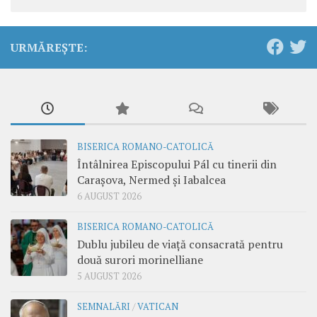
URMĂREȘTE:
BISERICA ROMANO-CATOLICĂ
Întâlnirea Episcopului Pál cu tinerii din
Carașova, Nermed și Iabalcea
6 AUGUST 2026
BISERICA ROMANO-CATOLICĂ
Dublu jubileu de viață consacrată pentru
două surori morinelliane
5 AUGUST 2026
SEMNALĂRI
/
VATICAN