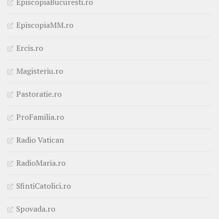
EpiscopiaBucuresti.ro
EpiscopiaMM.ro
Ercis.ro
Magisteriu.ro
Pastoratie.ro
ProFamilia.ro
Radio Vatican
RadioMaria.ro
SfintiCatolici.ro
Spovada.ro