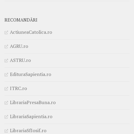
RECOMANDĂRI
ActiuneaCatolica.ro
AGRU.ro
ASTRU.ro
EdituraSapientia.ro
ITRC.ro
LibrariaPresaBuna.ro
LibrariaSapientia.ro
LibrariaSfIosif.ro