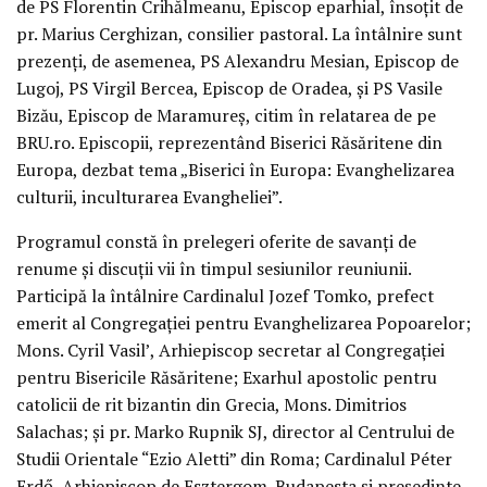
de PS Florentin Crihălmeanu, Episcop eparhial, însoţit de
pr. Marius Cerghizan, consilier pastoral. La întâlnire sunt
prezenţi, de asemenea, PS Alexandru Mesian, Episcop de
Lugoj, PS Virgil Bercea, Episcop de Oradea, şi PS Vasile
Bizău, Episcop de Maramureş, citim în relatarea de pe
BRU.ro. Episcopii, reprezentând Biserici Răsăritene din
Europa, dezbat tema „Biserici în Europa: Evanghelizarea
culturii, inculturarea Evangheliei”.
Programul constă în prelegeri oferite de savanţi de
renume şi discuţii vii în timpul sesiunilor reuniunii.
Participă la întâlnire Cardinalul Jozef Tomko, prefect
emerit al Congregaţiei pentru Evanghelizarea Popoarelor;
Mons. Cyril Vasil’, Arhiepiscop secretar al Congregaţiei
pentru Bisericile Răsăritene; Exarhul apostolic pentru
catolicii de rit bizantin din Grecia, Mons. Dimitrios
Salachas; şi pr. Marko Rupnik SJ, director al Centrului de
Studii Orientale “Ezio Aletti” din Roma; Cardinalul Péter
Erdő, Arhiepiscop de Esztergom-Budapesta şi preşedinte