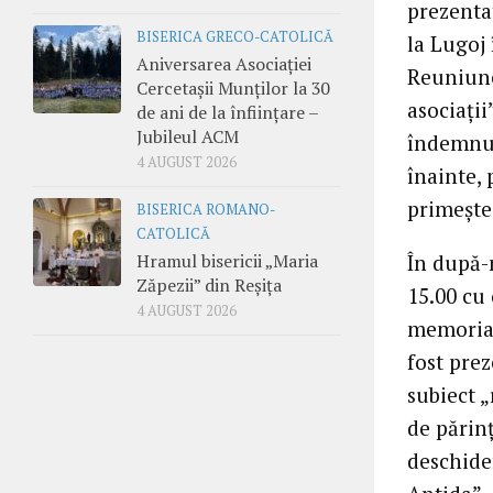
prezentat
BISERICA GRECO-CATOLICĂ
la Lugoj
Aniversarea Asociației
Reuniune
Cercetașii Munților la 30
asociaţii
de ani de la înființare –
Jubileul ACM
îndemnul
4 AUGUST 2026
înainte, 
primeşte
BISERICA ROMANO-
CATOLICĂ
Hramul bisericii „Maria
În după-
Zăpezii” din Reșița
15.00 cu 
4 AUGUST 2026
memorial
fost prez
subiect „
de părinţ
deschider