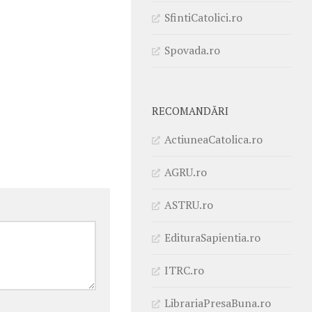
SfintiCatolici.ro
Spovada.ro
RECOMANDĂRI
ActiuneaCatolica.ro
AGRU.ro
ASTRU.ro
EdituraSapientia.ro
ITRC.ro
LibrariaPresaBuna.ro