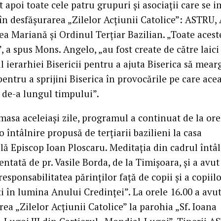
 apoi toate cele patru grupuri şi asociaţii care se i
 în desfăşurarea „Zilelor Acţiunii Catolice”: ASTRU,
a Mariană şi Ordinul Terţiar Bazilian. „Toate acest
”, a spus Mons. Angelo, „au fost create de către laici
 ierarhiei Bisericii pentru a ajuta Biserica să mear
pentru a sprijini Biserica în provocările pe care acea
 de-a lungul timpului”.
masa aceleiaşi zile, programul a continuat de la ore
o întâlnire propusă de terţiarii bazilieni la casa
ă Episcop Ioan Ploscaru. Meditaţia din cadrul întâln
entată de pr. Vasile Borda, de la Timişoara, şi a avut
responsabilitatea părinţilor faţă de copii şi a copiilo
i în lumina Anului Credinţei”. La orele 16.00 a avut
ea „Zilelor Acţiunii Catolice” la parohia „Sf. Ioana