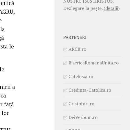
NOSTRU ISUS HRISTOS.
mplică
Dezlegare la pește.
(detalii)
 AGRU,
e
 la
gă
PARTENERI
sta le
ARCB.ro
BisericaRomanaUnita.ro
le
Cateheza.ro
irii a
Credinta-Catolica.ro
 ca
Cristofori.ro
r faţă
 loc
DeiVerbum.ro