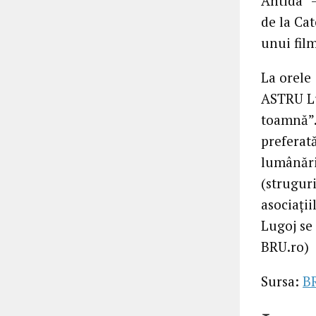
Antida” 
de la Ca
unui fil
La orele 
ASTRU Lu
toamnă”.
preferată
lumânări
(strugur
asociaţii
Lugoj se
BRU.ro)
Sursa:
B