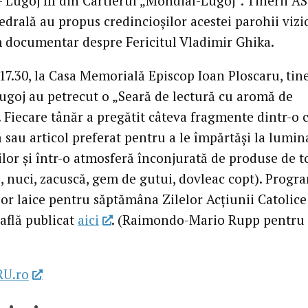
– Lugoj III din Cartierul „Mondial-Lugoj”. Tinerii 
tedrală au propus credincioşilor acestei parohii viz
m documentar despre Fericitul Vladimir Ghika.
17.30, la Casa Memorială Episcop Ioan Ploscaru, tine
goj au petrecut o „Seară de lectură cu aromă de
 Fiecare tânăr a pregătit câteva fragmente dintr-o 
 sau articol preferat pentru a le împărtăşi la lumin
lor şi într-o atmosferă înconjurată de produse de 
i, nuci, zacuscă, gem de gutui, dovleac copt). Progr
lor laice pentru săptămâna Zilelor Acţiunii Catolice
 află publicat
aici
. (Raimondo-Mario Rupp pentru
RU.ro