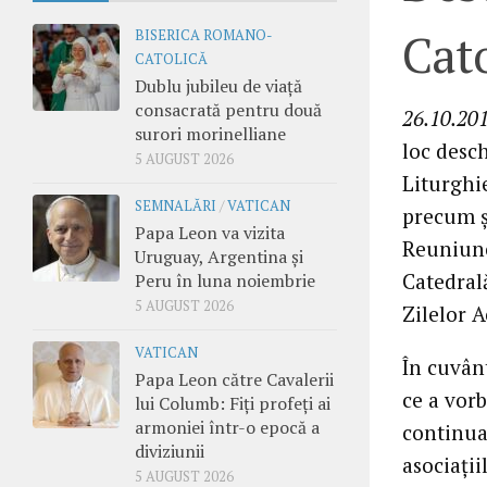
Cato
BISERICA ROMANO-
CATOLICĂ
Dublu jubileu de viață
consacrată pentru două
26.10.201
surori morinelliane
loc desch
5 AUGUST 2026
Liturghie
SEMNALĂRI
/
VATICAN
precum ş
Papa Leon va vizita
Reuniunea
Uruguay, Argentina și
Catedral
Peru în luna noiembrie
5 AUGUST 2026
Zilelor A
VATICAN
În cuvân
Papa Leon către Cavalerii
ce a vorb
lui Columb: Fiți profeți ai
armoniei într-o epocă a
continuar
diviziunii
asociaţii
5 AUGUST 2026