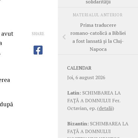
solidarităţii
MATERIALUL ANTERIOR
Prima traducere
romano-catolică a Bibliei
 avut
SHARE
a fost lansată şi la Cluj-
a
Napoca
,
CALENDAR
Joi, 6 august 2026
erea
Latin:
SCHIMBAREA LA
FAŢĂ A DOMNULUI Fer.
 după
Octavian, ep.
(detalii)
Bizantin:
SCHIMBAREA LA
FAŢĂ A DOMNULUI