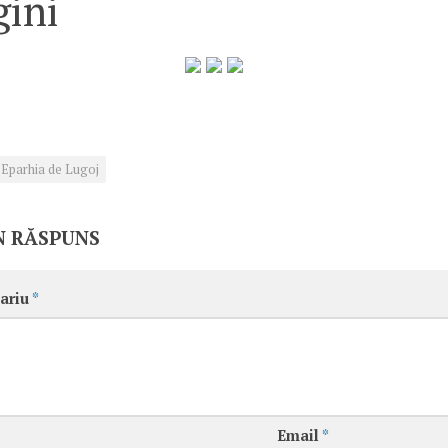
ini
Eparhia de Lugoj
N RĂSPUNS
ariu
*
Email
*