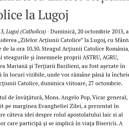
lice la Lugoj
3, Lugoj (Catholica)
- Duminică, 20 octombrie 2013, a
iderea „Zilelor Acţiunii Catolice” la Lugoj, cu Sfânt
 de la ora 10.30. Steagul Acţiunii Catolice România
i steagurile şi însemnele proprii ASTRU, AGRU,
 Mariană şi Terţiarii Bazilieni, au fost aşezate în
ă în locuri vizibile, unde vor rămâne până la închei
cţiunii Catolice, duminica viitoare, 27 octombrie.
tul de învăţătură, Mons. Angelo Pop, Vicar general,
it pe marginea Evangheliei Zilei, a prezentat în
e câteva idei despre rolul apostolatului laic si al
lor care participă şi se implică în viaţa Bisericii. A