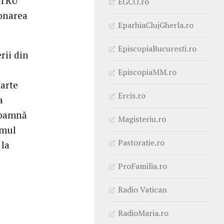
ASTRU
EGCO.ro
ionarea
EparhiaClujGherla.ro
EpiscopiaBucuresti.ro
rii din
EpiscopiaMM.ro
carte
Ercis.ro
a
toamnă
Magisteriu.ro
amul
Pastoratie.ro
 la
ProFamilia.ro
Radio Vatican
RadioMaria.ro