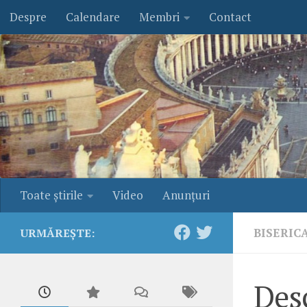
Despre
Calendare
Membri
Contact
Skip to content
Toate ştirile
Video
Anunţuri
BISERIC
URMĂREȘTE:
Desc