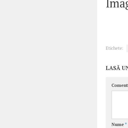
Imag
Etichete:
LASĂ U
Coment
Nume
*