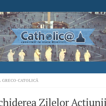
A GRECO-CATOLICĂ
hiderea Zilelor Acţiuni