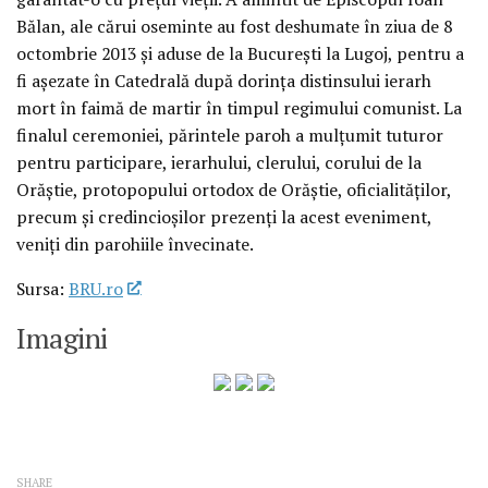
Bălan, ale cărui oseminte au fost deshumate în ziua de 8
octombrie 2013 şi aduse de la Bucureşti la Lugoj, pentru a
fi aşezate în Catedrală după dorinţa distinsului ierarh
mort în faimă de martir în timpul regimului comunist. La
finalul ceremoniei, părintele paroh a mulţumit tuturor
pentru participare, ierarhului, clerului, corului de la
Orăştie, protopopului ortodox de Orăştie, oficialităţilor,
precum şi credincioşilor prezenţi la acest eveniment,
veniţi din parohiile învecinate.
Sursa:
BRU.ro
Imagini
SHARE