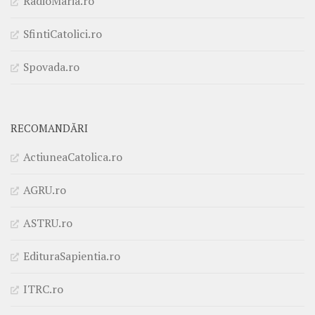
RadioMaria.ro
SfintiCatolici.ro
Spovada.ro
RECOMANDĂRI
ActiuneaCatolica.ro
AGRU.ro
ASTRU.ro
EdituraSapientia.ro
ITRC.ro