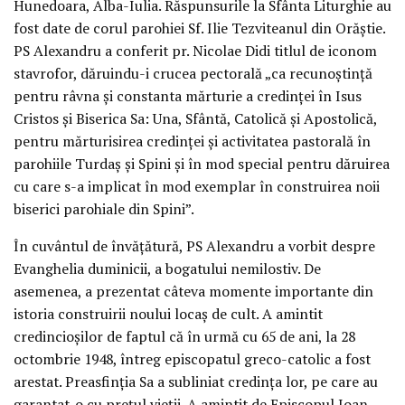
Hunedoara, Alba-Iulia. Răspunsurile la Sfânta Liturghie au
fost date de corul parohiei Sf. Ilie Tezviteanul din Orăştie.
PS Alexandru a conferit pr. Nicolae Didi titlul de iconom
stavrofor, dăruindu-i crucea pectorală „ca recunoştinţă
pentru râvna şi constanta mărturie a credinţei în Isus
Cristos şi Biserica Sa: Una, Sfântă, Catolică şi Apostolică,
pentru mărturisirea credinţei şi activitatea pastorală în
parohiile Turdaş şi Spini şi în mod special pentru dăruirea
cu care s-a implicat în mod exemplar în construirea noii
biserici parohiale din Spini”.
În cuvântul de învăţătură, PS Alexandru a vorbit despre
Evanghelia duminicii, a bogatului nemilostiv. De
asemenea, a prezentat câteva momente importante din
istoria construirii noului locaş de cult. A amintit
credincioşilor de faptul că în urmă cu 65 de ani, la 28
octombrie 1948, întreg episcopatul greco-catolic a fost
arestat. Preasfinţia Sa a subliniat credinţa lor, pe care au
garantat-o cu preţul vieţii. A amintit de Episcopul Ioan