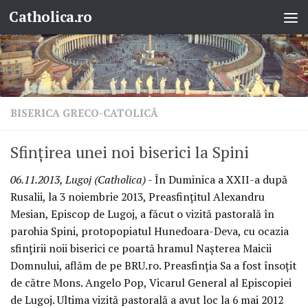
Catholica.ro
Skip to content
BISERICA GRECO-CATOLICĂ
Sfinţirea unei noi biserici la Spini
06.11.2013, Lugoj (Catholica)
- În Duminica a XXII-a după
Rusalii, la 3 noiembrie 2013, Preasfinţitul Alexandru
Mesian, Episcop de Lugoj, a făcut o vizită pastorală în
parohia Spini, protopopiatul Hunedoara-Deva, cu ocazia
sfinţirii noii biserici ce poartă hramul Naşterea Maicii
Domnului, aflăm de pe BRU.ro. Preasfinţia Sa a fost însoţit
de către Mons. Angelo Pop, Vicarul General al Episcopiei
de Lugoj. Ultima vizită pastorală a avut loc la 6 mai 2012