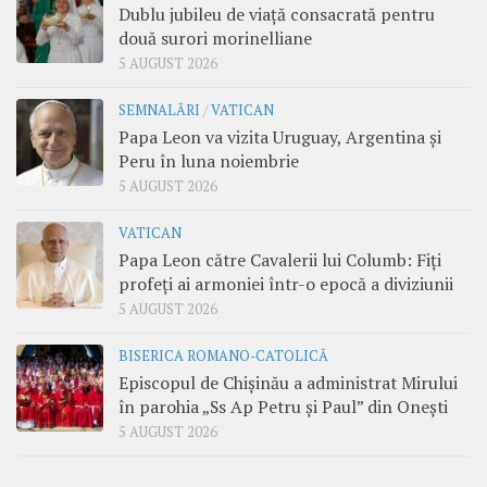
Dublu jubileu de viață consacrată pentru
două surori morinelliane
5 AUGUST 2026
SEMNALĂRI
/
VATICAN
Papa Leon va vizita Uruguay, Argentina și
Peru în luna noiembrie
5 AUGUST 2026
VATICAN
Papa Leon către Cavalerii lui Columb: Fiți
profeți ai armoniei într-o epocă a diviziunii
5 AUGUST 2026
BISERICA ROMANO-CATOLICĂ
Episcopul de Chișinău a administrat Mirului
în parohia „Ss Ap Petru și Paul” din Onești
5 AUGUST 2026