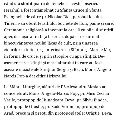
când s-a sfinţit piatra de temelie a acestei biserici.
Ierarhul a fost întâmpinat cu Sfânta Cruce şi Sfânta
Evanghelie de către pr. Nicolae Didi, parohul locului.
Tinerii i-au oferit Ierarhului buchete de flori, pâine şi sare.
Ceremonia religioasă a început la ora 10 cu oficiul sfinţirii
apei, desfăşurat în faţa bisericii, după care a urmat
binecuvântarea noului lăcaş de cult, prin ungerea
zidurilor exterioare şi interioare cu Sfântul şi Marele Mir,
în formă de cruce, şi prin stropire cu apă sfinţită. De-
asemenea s-a sfinţit şi masa altarului în care au fost
aşezate moaşte ale Sfinţilor Sergiu şi Bach. Mons. Angelo
Narcis Pop a dat citire Hrisovului.
La Sfânta Liturghie, alături de PS Alexandru Mesian au
concelebrat: Mons. Angelo-Narcis Pop; pr. Micu Ceciliu
Vasile, protopop de Hunedoara-Deva; pr. Silviu Bindea,
protopop de Orăştie; pr. Radu Vorindan, protopop de
Arad, precum şi preoţi din protopopiatele: Orăştie, Deva,