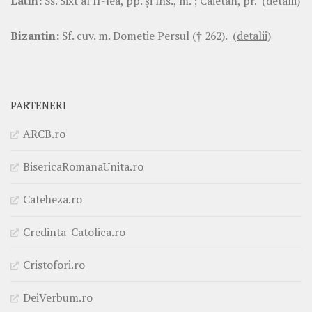
Latin:
Ss. Sixt al II-lea, pp. şi îns., m. ; Caietan, pr.
(detalii)
Bizantin:
Sf. cuv. m. Dometie Persul († 262).
(detalii)
PARTENERI
ARCB.ro
BisericaRomanaUnita.ro
Cateheza.ro
Credinta-Catolica.ro
Cristofori.ro
DeiVerbum.ro