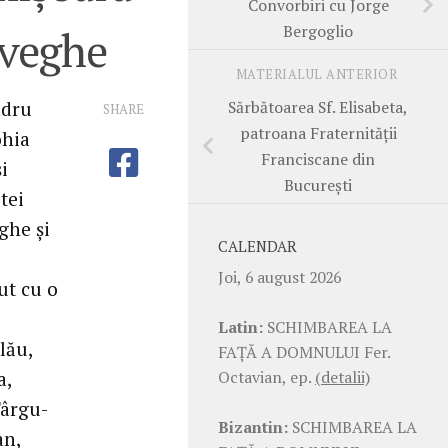
Convorbiri cu Jorge
Bergoglio
 veghe
MATERIALUL ANTERIOR
Sărbătoarea Sf. Elisabeta,
ndru
SHARE
patroana Fraternităţii
ohia
Franciscane din
i
Bucureşti
tei
ghe şi
CALENDAR
Joi, 6 august 2026
ut cu o
Latin:
SCHIMBAREA LA
lău,
FAŢĂ A DOMNULUI Fer.
Octavian, ep.
(detalii)
a,
Târgu-
Bizantin:
SCHIMBAREA LA
an,