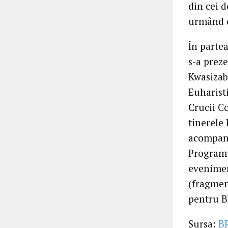
din cei d
urmând ca
În partea
s-a preze
Kwasizab
Euharisti
Crucii Co
tinerele 
acompani
Programul
evenimen
(fragmen
pentru B
Sursa:
B