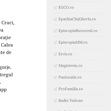
EGCO.ro
EparhiaClujGherla.ro
 Cruci,
ea
EpiscopiaBucuresti.ro
oraţie
EpiscopiaMM.ro
, Calea
ate de
Ercis.ro
Magisteriu.ro
orje.
ntregul
Pastoratie.ro
.
ProFamilia.ro
upp
Radio Vatican