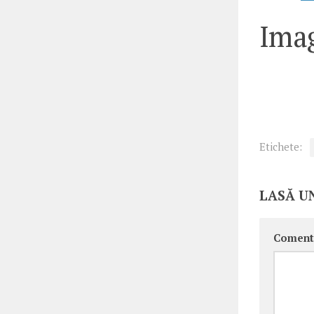
Imag
Etichete:
LASĂ U
Coment