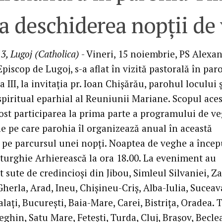
 la deschiderea nopţii de
3, Lugoj (Catholica)
- Vineri, 15 noiembrie, PS Alexa
piscop de Lugoj, s-a aflat în vizită pastorală în par
 III, la invitaţia pr. Ioan Chişărău, parohul locului ş
spiritual eparhial al Reuniunii Mariane. Scopul aces
fost participarea la prima parte a programului de ve
e pe care parohia îl organizează anual în această
 pe parcursul unei nopţi. Noaptea de veghe a încep
iturghie Arhierească la ora 18.00. La eveniment au
t sute de credincioşi din Jibou, Simleul Silvaniei, Za
erla, Arad, Ineu, Chişineu-Criş, Alba-Iulia, Suceav
laţi, Bucureşti, Baia-Mare, Carei, Bistriţa, Oradea. 
ghin, Satu Mare, Feteşti, Turda, Cluj, Braşov, Becle