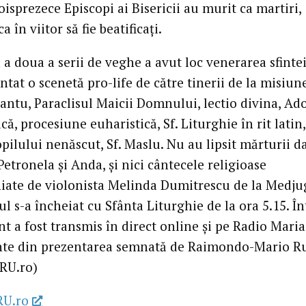
oisprezece Episcopi ai Bisericii au murit ca martiri,
 în viitor să fie beatificaţi.
 a doua a serii de veghe a avut loc venerarea sfintei
ntat o scenetă pro-life de către tinerii de la misiun
antu, Paraclisul Maicii Domnului, lectio divina, Ad
că, procesiune euharistică, Sf. Liturghie în rit latin
pilului nenăscut, Sf. Maslu. Nu au lipsit mărturii d
Petronela şi Anda, şi nici cântecele religioase
ate de violonista Melinda Dumitrescu de la Medjug
 s-a încheiat cu Sfânta Liturghie de la ora 5.15. Î
t a fost transmis în direct online şi pe Radio Maria
te din prezentarea semnată de Raimondo-Mario R
RU.ro)
RU.ro