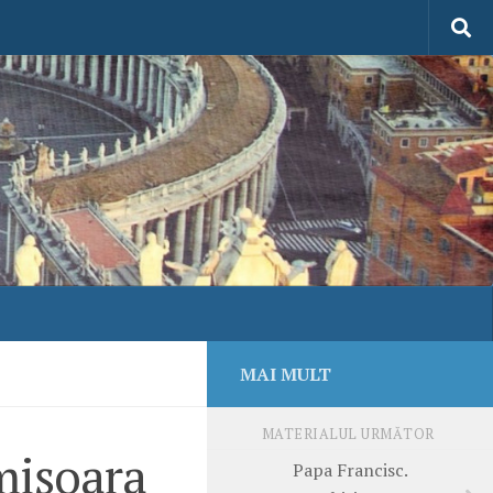
MAI MULT
MATERIALUL URMĂTOR
mişoara
Papa Francisc.