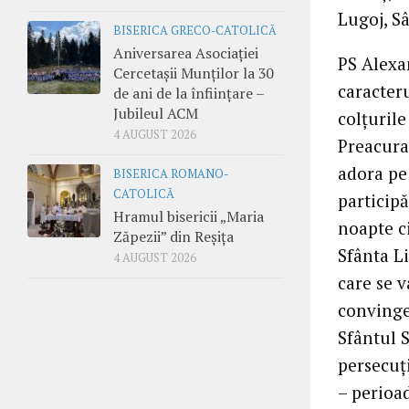
Lugoj, S
BISERICA GRECO-CATOLICĂ
Aniversarea Asociației
PS Alexan
Cercetașii Munților la 30
caracter
de ani de la înființare –
Jubileul ACM
colţurile
4 AUGUST 2026
Preacura
adora pe
BISERICA ROMANO-
CATOLICĂ
particip
Hramul bisericii „Maria
noapte ci
Zăpezii” din Reșița
Sfânta L
4 AUGUST 2026
care se v
convinge
Sfântul S
persecuţ
– perioad