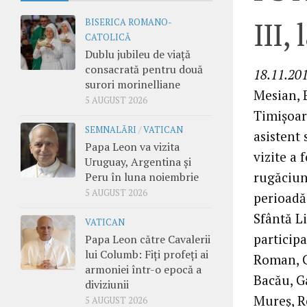
III,
BISERICA ROMANO-
CATOLICĂ
Dublu jubileu de viață
consacrată pentru două
18.11.201
surori morinelliane
Mesian, E
5 AUGUST 2026
Timişoara
SEMNALĂRI
/
VATICAN
asistent 
Papa Leon va vizita
vizite a 
Uruguay, Argentina și
rugăciun
Peru în luna noiembrie
5 AUGUST 2026
perioadă
Sfântă L
VATICAN
participa
Papa Leon către Cavalerii
lui Columb: Fiți profeți ai
Roman, Gh
armoniei într-o epocă a
Bacău, Ga
diviziunii
Mureş, Re
5 AUGUST 2026