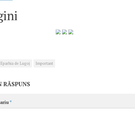
ini
Eparhia de Lugoj
Important
N RĂSPUNS
ariu
*