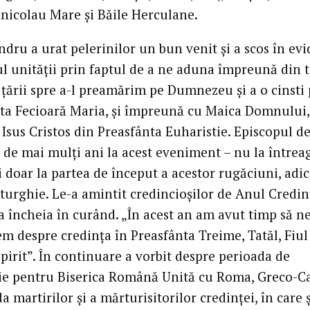
ânicolau Mare şi Băile Herculane.
dru a urat pelerinilor un bun venit şi a scos în ev
ul unităţii prin faptul de a ne aduna împreună din 
 ţării spre a-l preamărim pe Dumnezeu şi a o cinsti
ta Fecioară Maria, şi împreună cu Maica Domnului, 
 Isus Cristos din Preasfânta Euharistie. Episcopul d
ă de mai mulţi ani la acest eveniment – nu la întrea
 doar la partea de început a acestor rugăciuni, adi
iturghie. Le-a amintit credincioşilor de Anul Credin
a încheia în curând. „În acest an am avut timp să n
m despre credinţa în Preasfânta Treime, Tatăl, Fiul 
pirit”. În continuare a vorbit despre perioada de
ie pentru Biserica Română Unită cu Roma, Greco-Ca
a martirilor şi a mărturisitorilor credinţei, în care 