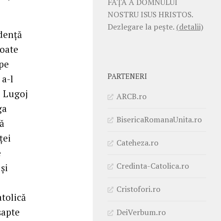
FAŢĂ A DOMNULUI
NOSTRU ISUS HRISTOS.
Dezlegare la pește.
(detalii)
idenţă
toate
 pe
PARTENERI
a-l
e Lugoj
ARCB.ro
ga
BisericaRomanaUnita.ro
că
ţei
Cateheza.ro
e
Credinta-Catolica.ro
şi
Cristofori.ro
tolică
şapte
DeiVerbum.ro