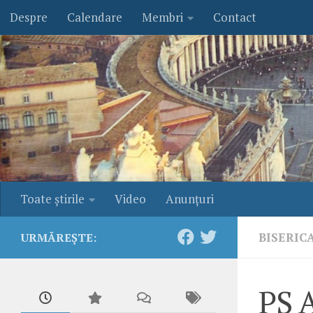
Despre
Calendare
Membri
Contact
Skip to content
Toate ştirile
Video
Anunţuri
BISERIC
URMĂREȘTE:
PS 