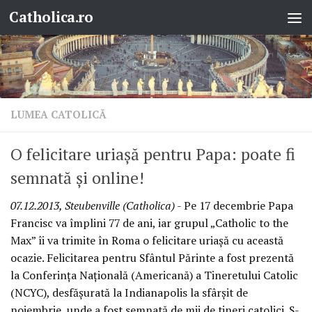
Catholica.ro
Skip to content
LUMEA CATOLICĂ
O felicitare uriaşă pentru Papa: poate fi
semnată şi online!
07.12.2013, Steubenville (Catholica)
- Pe 17 decembrie Papa
Francisc va împlini 77 de ani, iar grupul „Catholic to the
Max” îi va trimite în Roma o felicitare uriaşă cu această
ocazie. Felicitarea pentru Sfântul Părinte a fost prezentă
la Conferinţa Naţională (Americană) a Tineretului Catolic
(NCYC), desfăşurată la Indianapolis la sfârşit de
noiembrie, unde a fost semnată de mii de tineri catolici. S-