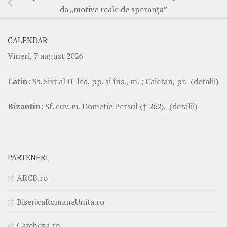
da „motive reale de speranţă”
CALENDAR
Vineri, 7 august 2026
Latin:
Ss. Sixt al II-lea, pp. şi îns., m. ; Caietan, pr.
(detalii)
Bizantin:
Sf. cuv. m. Dometie Persul († 262).
(detalii)
PARTENERI
ARCB.ro
BisericaRomanaUnita.ro
Cateheza.ro