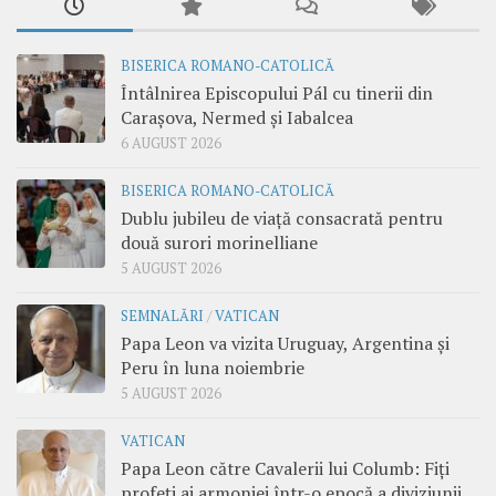
BISERICA ROMANO-CATOLICĂ
Întâlnirea Episcopului Pál cu tinerii din
Carașova, Nermed și Iabalcea
6 AUGUST 2026
BISERICA ROMANO-CATOLICĂ
Dublu jubileu de viață consacrată pentru
două surori morinelliane
5 AUGUST 2026
SEMNALĂRI
/
VATICAN
Papa Leon va vizita Uruguay, Argentina și
Peru în luna noiembrie
5 AUGUST 2026
VATICAN
Papa Leon către Cavalerii lui Columb: Fiți
profeți ai armoniei într-o epocă a diviziunii