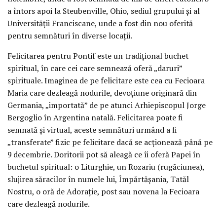
a întors apoi la Steubenville, Ohio, sediul grupului şi al
Universităţii Franciscane, unde a fost din nou oferită
pentru semnături în diverse locaţii.
Felicitarea pentru Pontif este un tradiţional buchet
spiritual, în care cei care semnează oferă „daruri”
spirituale. Imaginea de pe felicitare este cea cu Fecioara
Maria care dezleagă nodurile, devoţiune originară din
Germania, „importată” de pe atunci Arhiepiscopul Jorge
Bergoglio în Argentina natală. Felicitarea poate fi
semnată şi virtual, aceste semnături urmând a fi
„transferate” fizic pe felicitare dacă se acţionează până pe
9 decembrie. Doritorii pot să aleagă ce îi oferă Papei în
buchetul spiritual: o Liturghie, un Rozariu (rugăciunea),
slujirea săracilor în numele lui, Împărtăşania, Tatăl
Nostru, o oră de Adoraţie, post sau novena la Fecioara
care dezleagă nodurile.