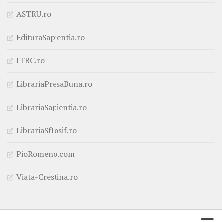
ASTRU.ro
EdituraSapientia.ro
ITRC.ro
LibrariaPresaBuna.ro
LibrariaSapientia.ro
LibrariaSfIosif.ro
PioRomeno.com
Viata-Crestina.ro