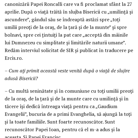
canonizării Papei Roncalli care va fi proclamat sfânt la 27
aprilie. După o viaţă trăită în slujba Bisericii cu „umilinţă şi
ascundere”, gândul său se îndreaptă astăzi spre „toţi
umilii preoţi de la oraş, de la ţară şi de la munte” şi spre
bolnavi, spre cei ţintuiţi la pat care „acceptă din mâinile
lui Dumnezeu cu simplitate şi limitările naturii umane”.
Redăm interviul solicitat de SIR şi publicat în traducere pe
Ercis.ro.
– Cum aţi primit această veste venită după o viaţă de slujire
adusă Bisericii?
– Cu multă seninătate şi în comuniune cu toţi umilii preoţi
de la oraş, de la ţară şi de la munte care cu umilinţă şi în
tăcere îşi dedică întreaga viaţă pentru ca „Gaudium
Evangelii”, bucuria de a primi Evanghelia, să ajungă la toţi
şi la toate familiile. Sunt foarte recunoscător. Sunt
recunoscător Papei Ioan, pentru că el m-a adus şi la
aceasta. Şi Papei Francisc.