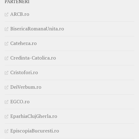
PARTENERI
ARCB.ro
BisericaRomanaUnita.ro
Cateheza.ro
Credinta-Catolica.ro
Cristofori.ro
DeiVerbum.ro
EGCO.ro
EparhiaClujGherla.ro
EpiscopiaBucuresti.ro