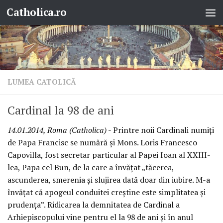
Catholica.ro
Skip to content
LUMEA CATOLICĂ
Cardinal la 98 de ani
14.01.2014, Roma (Catholica)
- Printre noii Cardinali numiţi
de Papa Francisc se numără şi Mons. Loris Francesco
Capovilla, fost secretar particular al Papei Ioan al XXIII-
lea, Papa cel Bun, de la care a învăţat „tăcerea,
ascunderea, smerenia şi slujirea dată doar din iubire. M-a
învăţat că apogeul conduitei creştine este simplitatea şi
prudenţa”. Ridicarea la demnitatea de Cardinal a
Arhiepiscopului vine pentru el la 98 de ani şi în anul