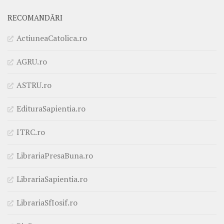
RECOMANDĂRI
ActiuneaCatolica.ro
AGRU.ro
ASTRU.ro
EdituraSapientia.ro
ITRC.ro
LibrariaPresaBuna.ro
LibrariaSapientia.ro
LibrariaSfIosif.ro