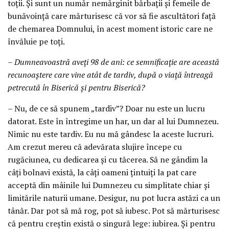
toţii. Şi sunt un număr nemărginit bărbaţii şi femeile de
bunăvoinţă care mărturisesc că vor să fie ascultători faţă
de chemarea Domnului, în acest moment istoric care ne
învăluie pe toţi.
– Dumneavoastră aveţi 98 de ani: ce semnificaţie are această
recunoaştere care vine atât de tardiv, după o viaţă întreagă
petrecută în Biserică şi pentru Biserică?
– Nu, de ce să spunem „tardiv”? Doar nu este un lucru
datorat. Este în întregime un har, un dar al lui Dumnezeu.
Nimic nu este tardiv. Eu nu mă gândesc la aceste lucruri.
Am crezut mereu că adevărata slujire începe cu
rugăciunea, cu dedicarea şi cu tăcerea. Să ne gândim la
câţi bolnavi există, la câţi oameni ţintuiţi la pat care
acceptă din mâinile lui Dumnezeu cu simplitate chiar şi
limitările naturii umane. Desigur, nu pot lucra astăzi ca un
tânăr. Dar pot să mă rog, pot să iubesc. Pot să mărturisesc
că pentru creştin există o singură lege: iubirea. Şi pentru