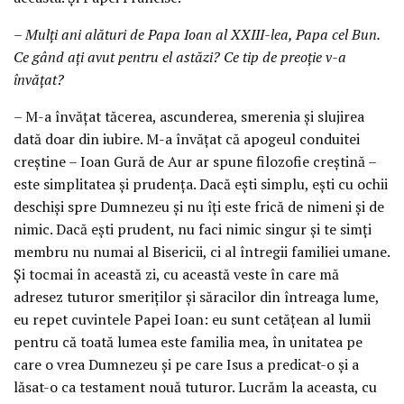
– Mulţi ani alături de Papa Ioan al XXIII-lea, Papa cel Bun.
Ce gând aţi avut pentru el astăzi? Ce tip de preoţie v-a
învăţat?
– M-a învăţat tăcerea, ascunderea, smerenia şi slujirea
dată doar din iubire. M-a învăţat că apogeul conduitei
creştine – Ioan Gură de Aur ar spune filozofie creştină –
este simplitatea şi prudenţa. Dacă eşti simplu, eşti cu ochii
deschişi spre Dumnezeu şi nu îţi este frică de nimeni şi de
nimic. Dacă eşti prudent, nu faci nimic singur şi te simţi
membru nu numai al Bisericii, ci al întregii familiei umane.
Şi tocmai în această zi, cu această veste în care mă
adresez tuturor smeriţilor şi săracilor din întreaga lume,
eu repet cuvintele Papei Ioan: eu sunt cetăţean al lumii
pentru că toată lumea este familia mea, în unitatea pe
care o vrea Dumnezeu şi pe care Isus a predicat-o şi a
lăsat-o ca testament nouă tuturor. Lucrăm la aceasta, cu