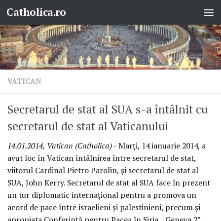
Catholica.ro
Skip to content
VATICAN
Secretarul de stat al SUA s-a întâlnit cu
secretarul de stat al Vaticanului
14.01.2014, Vatican (Catholica)
- Marţi, 14 ianuarie 2014, a
avut loc în Vatican întâlnirea între secretarul de stat,
viitorul Cardinal Pietro Parolin, şi secretarul de stat al
SUA, John Kerry. Secretarul de stat al SUA face în prezent
un tur diplomatic internaţional pentru a promova un
acord de pace între israelieni şi palestinieni, precum şi
apropiata Conferinţă pentru Pacea în Siria, „Geneva 2”,