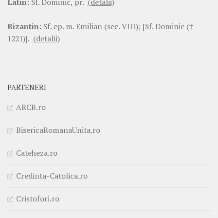
Latin:
Sf. Dominic, pr.
(detalii)
Bizantin:
Sf. ep. m. Emilian (sec. VIII); [Sf. Dominic (†
1221)].
(detalii)
PARTENERI
ARCB.ro
BisericaRomanaUnita.ro
Cateheza.ro
Credinta-Catolica.ro
Cristofori.ro