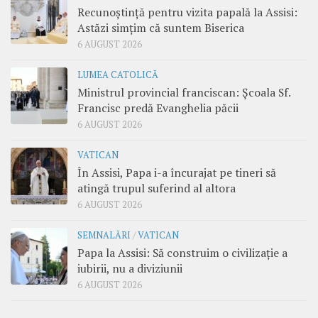
Recunoștință pentru vizita papală la Assisi:
Astăzi simțim că suntem Biserica
6 AUGUST 2026
LUMEA CATOLICĂ
Ministrul provincial franciscan: Școala Sf.
Francisc predă Evanghelia păcii
6 AUGUST 2026
VATICAN
În Assisi, Papa i-a încurajat pe tineri să
atingă trupul suferind al altora
6 AUGUST 2026
SEMNALĂRI
/
VATICAN
Papa la Assisi: Să construim o civilizație a
iubirii, nu a diviziunii
6 AUGUST 2026