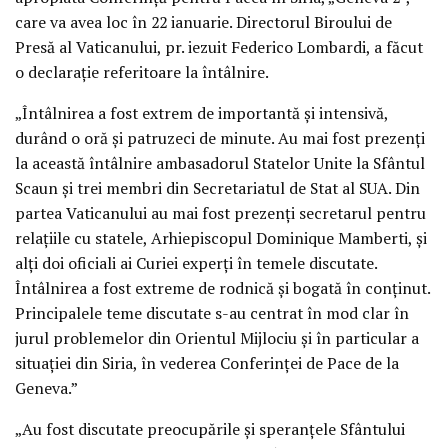
care va avea loc în 22 ianuarie. Directorul Biroului de
Presă al Vaticanului, pr. iezuit Federico Lombardi, a făcut
o declaraţie referitoare la întâlnire.
„Întâlnirea a fost extrem de importantă şi intensivă,
durând o oră şi patruzeci de minute. Au mai fost prezenţi
la această întâlnire ambasadorul Statelor Unite la Sfântul
Scaun şi trei membri din Secretariatul de Stat al SUA. Din
partea Vaticanului au mai fost prezenţi secretarul pentru
relaţiile cu statele, Arhiepiscopul Dominique Mamberti, şi
alţi doi oficiali ai Curiei experţi în temele discutate.
Întâlnirea a fost extreme de rodnică şi bogată în conţinut.
Principalele teme discutate s-au centrat în mod clar în
jurul problemelor din Orientul Mijlociu şi în particular a
situaţiei din Siria, în vederea Conferinţei de Pace de la
Geneva.”
„Au fost discutate preocupările şi speranţele Sfântului