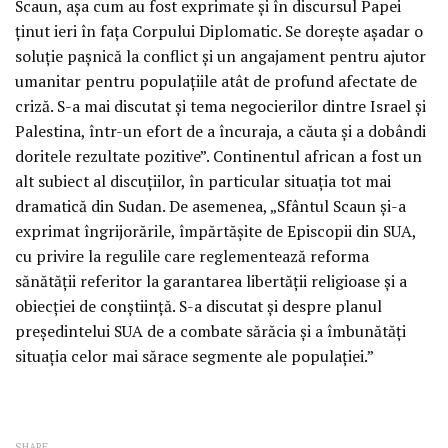
Scaun, aşa cum au fost exprimate şi în discursul Papei
ţinut ieri în faţa Corpului Diplomatic. Se doreşte aşadar o
soluţie paşnică la conflict şi un angajament pentru ajutor
umanitar pentru populaţiile atât de profund afectate de
criză. S-a mai discutat şi tema negocierilor dintre Israel şi
Palestina, într-un efort de a încuraja, a căuta şi a dobândi
doritele rezultate pozitive”. Continentul african a fost un
alt subiect al discuţiilor, în particular situaţia tot mai
dramatică din Sudan. De asemenea, „Sfântul Scaun şi-a
exprimat îngrijorările, împărtăşite de Episcopii din SUA,
cu privire la regulile care reglementează reforma
sănătăţii referitor la garantarea libertăţii religioase şi a
obiecţiei de conştiinţă. S-a discutat şi despre planul
preşedintelui SUA de a combate sărăcia şi a îmbunătăţi
situaţia celor mai sărace segmente ale populaţiei.”
SHARE