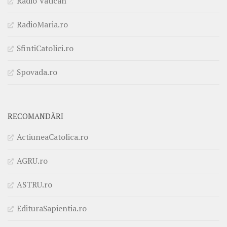
Radio Vatican
RadioMaria.ro
SfintiCatolici.ro
Spovada.ro
RECOMANDĂRI
ActiuneaCatolica.ro
AGRU.ro
ASTRU.ro
EdituraSapientia.ro