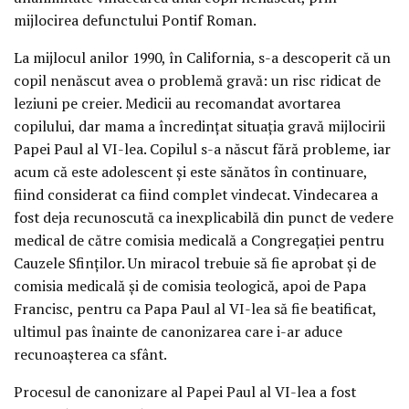
mijlocirea defunctului Pontif Roman.
La mijlocul anilor 1990, în California, s-a descoperit că un
copil nenăscut avea o problemă gravă: un risc ridicat de
leziuni pe creier. Medicii au recomandat avortarea
copilului, dar mama a încredinţat situaţia gravă mijlocirii
Papei Paul al VI-lea. Copilul s-a născut fără probleme, iar
acum că este adolescent şi este sănătos în continuare,
fiind considerat ca fiind complet vindecat. Vindecarea a
fost deja recunoscută ca inexplicabilă din punct de vedere
medical de către comisia medicală a Congregaţiei pentru
Cauzele Sfinţilor. Un miracol trebuie să fie aprobat şi de
comisia medicală şi de comisia teologică, apoi de Papa
Francisc, pentru ca Papa Paul al VI-lea să fie beatificat,
ultimul pas înainte de canonizarea care i-ar aduce
recunoaşterea ca sfânt.
Procesul de canonizare al Papei Paul al VI-lea a fost