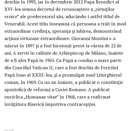
deschis în 1993, iar în decembrie 2012 Papa Benedict al
XVI-lea semna decretul de recunoaştere a „virtuţilor
eroice” ale predecesorul său, aducându-i astfel titlul de
Venerabil. Acest titlu înseamnă că persoana a trăit în mod
extraordinar credinţa, speranţa şi iubirea, demonstrând
acţiuni virtuoase extraordinare. Giovanni Montini s-a
născut în 1897 şi a fost hirotonit preot la vârsta de 22 de
ani. A servit în calitate de Arhiepiscop de Milano, înainte
de a fi ales Papă în 1963. Ca Papă a condus o mare parte
din Conciliul Vatican II, care a fost deschis de Fericitul
Papă Ioan al XXIII-lea, şi a promulgat noul Liturghierul
roman, în 1969. Cu un an înainte, a publicat o constituţie
apostolică de reformă a Curiei Romane. A publicat
enciclica „Humanae vitae” în 1968, care a reafirmat
învăţătura Bisericii împotriva contracepţiei.
SHARE