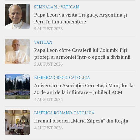
SEMNALĂRI
/
VATICAN
Papa Leon va vizita Uruguay, Argentina și
Peru în luna noiembrie
5 AUGUST 2026
VATICAN
Papa Leon către Cavalerii lui Columb: Fiți
profeți ai armoniei într-o epocă a diviziunii
5 AUGUST 2026
BISERICA GRECO-CATOLICĂ
Aniversarea Asociației Cercetașii Munților la
30 de ani de la înființare – Jubileul ACM
4 AUGUST 2026
BISERICA ROMANO-CATOLICĂ
Hramul bisericii „Maria Zăpezii” din Reșița
4 AUGUST 2026