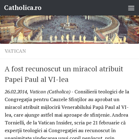
Catholica.ro
Skip to content
VATICAN
A fost recunoscut un miracol atribuit
Papei Paul al VI-lea
26.02.2014, Vatican (Catholica)
- Consilierii teologici de la
Congregaţia pentru Cauzele Sfinţilor au aprobat un
miracol atribuit mijlocirii Venerabilului Papă Paul al VI-
lea, care ajunge astfel mai aproape de sfinţenie. Andrea
Tornielli, de la Vatican Insider, scria pe 21 februarie că
experţii teologici ai Congregaţiei au recunoscut în
unanimitate vindecarea unui copil nenăscut, prin