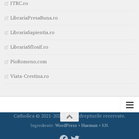
ITRC.ro
LibrariaPresaBuna.ro
LibrariaSapientia.ro
LibrariaSfIosif.ro
PioRomeno.com
Viata-Crestina.ro
Catholica © 2021-2026. Toate drepturile rezervate.
Ingrediente:
WordPress
+
Hueman
+ KN.