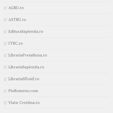
AGRU.ro
ASTRU.ro
EdituraSapientia.ro
ITRC.ro
LibrariaPresaBuna.ro
LibrariaSapientia.ro
LibrariaSfIosif.ro
PioRomeno.com
Viata-Crestina.ro