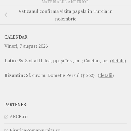
MATERIALUL ANTERIOR
Vaticanul confirmă vizita papală în Turcia în
noiembrie
CALENDAR
Vineri, 7 august 2026
Latin:
Ss. Sixt al II-lea, pp. şi îns., m. ; Caietan, pr.
(detalii)
Bizantin:
Sf. cuv. m. Dometie Persul († 262).
(detalii)
PARTENERI
ARCB.ro
BisericaRomanaUnita.ro