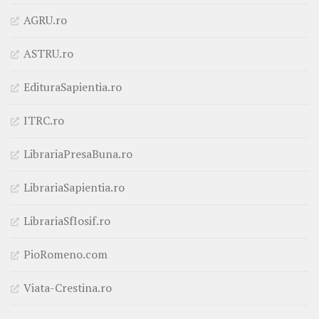
AGRU.ro
ASTRU.ro
EdituraSapientia.ro
ITRC.ro
LibrariaPresaBuna.ro
LibrariaSapientia.ro
LibrariaSfIosif.ro
PioRomeno.com
Viata-Crestina.ro