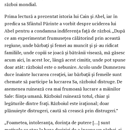
război mondial.
Prima lectură a prezentat istoria lui Cain şi Abel, iar în
predica sa Sfântul Părinte a vorbit despre uciderea lui
Abel pentru a condamna indiferenţa faţă de război. „După
ce am experimentat frumuseţea călătorind prin această
regiune, unde bărbaţi şi femei au muncit şi şi-au ridicat
familiile, unde copiii se joacă şi bătrânii visează, mă găsesc
acum aici, în acest loc, lângă acest cimitir, unde pot spune
doar atât: războiul este o nebunire. Acolo unde Dumnezeu
duce înainte lucrarea creaţiei, iar bărbaţii şi femeile sunt
chemate să participe la lucrarea Sa, războiul distruge. De
asemenea ruinează cea mai frumoasă lucrare a mâinilor
Sale: fiinţa umană. Războiul ruinează totul, chiar şi
legăturile dintre fraţi. Războiul este iraţional; doar
plănuieşte distrugeri, caută să crească prin distrugeri.”
„Foametea, intoleranţa, dorinţa de putere […] sunt
motivele ce stau la baza deciziei de a începe un război, şi