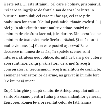
îi este sete, El este străinul, cel care e bolnav, prizonierul.
Cei care se îngrijesc de fratele sau de sora lor intră în
bucuria Domnului; cei care nu fac aşa, cei care prin
omisiunea lor spun: ‘Ce îmi pasă mie?’, rămân excluşi. […]
Aici şi în alte cimitire sunt multe victime. Astăzi ne
amintim de ele. Sunt lacrimi, jale, durere. Din acest loc ne
amintim de toate victimele fiecărui război. Şi astăzi sunt
multe victime. […] Cum este posibil aşa ceva? Este
deoarece în lumea de astăzi, în spatele scenei, sunt
interese, strategii geopolitice, dorinţă de bani şi de putere,
apoi sunt fabricanţii şi vânzătorii de arme! Şi aceşti
conspiratori ai terorismului, aceşti uneltitori de conflicte,
asemenea vânzătorilor de arme, au gravat în inimile lor:
‘Ce îmi pasă mie?'”
După Liturghie şi după saluturile Arhiepiscopului militar
Santo Marciano pentru Italia şi a comandanţilor generali,
Episcopul Romei le-a prezentat celor de faţă lampa