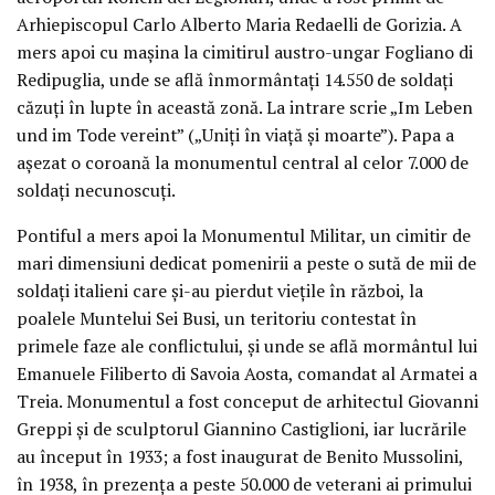
Arhiepiscopul Carlo Alberto Maria Redaelli de Gorizia. A
mers apoi cu maşina la cimitirul austro-ungar Fogliano di
Redipuglia, unde se află înmormântaţi 14.550 de soldaţi
căzuţi în lupte în această zonă. La intrare scrie „Im Leben
und im Tode vereint” („Uniţi în viaţă şi moarte”). Papa a
aşezat o coroană la monumentul central al celor 7.000 de
soldaţi necunoscuţi.
Pontiful a mers apoi la Monumentul Militar, un cimitir de
mari dimensiuni dedicat pomenirii a peste o sută de mii de
soldaţi italieni care şi-au pierdut vieţile în război, la
poalele Muntelui Sei Busi, un teritoriu contestat în
primele faze ale conflictului, şi unde se află mormântul lui
Emanuele Filiberto di Savoia Aosta, comandat al Armatei a
Treia. Monumentul a fost conceput de arhitectul Giovanni
Greppi şi de sculptorul Giannino Castiglioni, iar lucrările
au început în 1933; a fost inaugurat de Benito Mussolini,
în 1938, în prezenţa a peste 50.000 de veterani ai primului