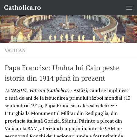
Catholica.ro
Skip to content
VATICAN
Papa Francisc: Umbra lui Cain peste
istoria din 1914 până în prezent
13.09.2014, Vatican (Catholica)
- Astăzi, când se împlinesc
o sută de ani de la izbucnirea primului război mondial (13
septembrie 1914), Papa Francisc a ales să celebreze
Liturghia la Monumentul Militar din Redipuglia, din
provincia italiană Gorizia. Sfântul Părinte a plecat din
Vatican la 8AM, aterizând cu puţin înainte de 9AM pe
aeroportul Ronchi dei Legionari, unde a fost primit de