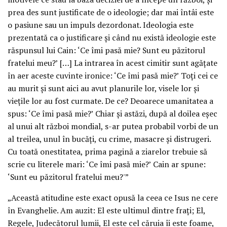
prea des sunt justificate de o ideologie; dar mai întâi este
o pasiune sau un impuls dezordonat. Ideologia este
prezentată ca o justificare şi când nu există ideologie este
răspunsul lui Cain: ‘Ce îmi pasă mie? Sunt eu păzitorul
fratelui meu?’ […] La intrarea în acest cimitir sunt agăţate
în aer aceste cuvinte ironice: ‘Ce îmi pasă mie?’ Toţi cei ce
au murit şi sunt aici au avut planurile lor, visele lor şi
vieţile lor au fost curmate. De ce? Deoarece umanitatea a
spus: ‘Ce îmi pasă mie?’ Chiar şi astăzi, după al doilea eşec
al unui alt război mondial, s-ar putea probabil vorbi de un
al treilea, unul în bucăţi, cu crime, masacre şi distrugeri.
Cu toată onestitatea, prima pagină a ziarelor trebuie să
scrie cu literele mari: ‘Ce îmi pasă mie?’ Cain ar spune:
‘Sunt eu păzitorul fratelui meu?'”
„Această atitudine este exact opusă la ceea ce Isus ne cere
în Evanghelie. Am auzit: El este ultimul dintre fraţi; El,
Regele, Judecătorul lumii, El este cel căruia îi este foame,