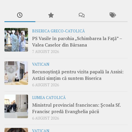
BISERICA GRECO-CATOLICĂ
PS Vasile în parohia „Schimbarea la Față” –
Valea Caselor din Bârsana
7 AUGUST 2026
VATICAN
Recunoștință pentru vizita papală la Assisi:
Astăzi simțim că suntem Biserica
6 AUGUST 2026
LUMEA CATOLICĂ
Ministrul provincial franciscan: Școala Sf.
Francisc predă Evanghelia păcii
6 AUGUST 2026
VATICAN