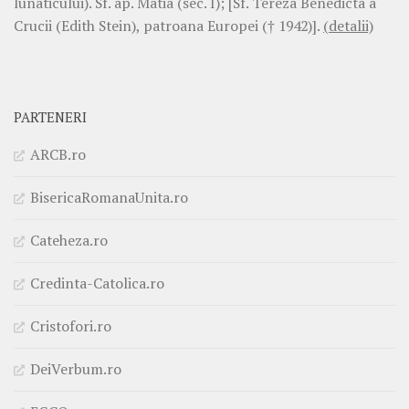
lunaticului). Sf. ap. Matia (sec. I); [Sf. Tereza Benedicta a
Crucii (Edith Stein), patroana Europei († 1942)].
(detalii)
PARTENERI
ARCB.ro
BisericaRomanaUnita.ro
Cateheza.ro
Credinta-Catolica.ro
Cristofori.ro
DeiVerbum.ro