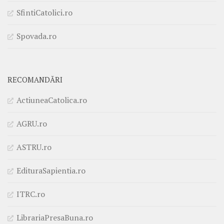
SfintiCatolici.ro
Spovada.ro
RECOMANDĂRI
ActiuneaCatolica.ro
AGRU.ro
ASTRU.ro
EdituraSapientia.ro
ITRC.ro
LibrariaPresaBuna.ro