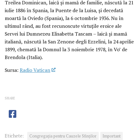
Treilea Dominican, laică şi mamă de familie, născută la 21
iulie 1886 în Spania, la Puente de la Luisa, şi decedată
moartă la Oviedo (Spania), la 6 octombrie 1936. Nu în
ultimul rând, au fost recunoscute virtuţile eroice ale
Servei lui Dumnezeu Elisabetta Tascam – laică şi mamă
italiană, născută la San Zenone degli Ezzelini, la 24 aprilie
1899, chemată la Domnul la 3 noiembrie 1978, în Vo’ de
Brendola (Italia).
Sursa:
Radio Vatican
SHARE
Etichete:
Congregaţia pentru Cauzele Sfinţilor
Important