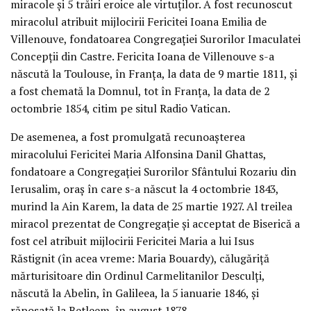
miracole şi 5 trăiri eroice ale virtuţilor. A fost recunoscut
miracolul atribuit mijlocirii Fericitei Ioana Emilia de
Villenouve, fondatoarea Congregaţiei Surorilor Imaculatei
Concepţii din Castre. Fericita Ioana de Villenouve s-a
născută la Toulouse, în Franţa, la data de 9 martie 1811, şi
a fost chemată la Domnul, tot în Franţa, la data de 2
octombrie 1854, citim pe situl Radio Vatican.
De asemenea, a fost promulgată recunoaşterea
miracolului Fericitei Maria Alfonsina Danil Ghattas,
fondatoare a Congregaţiei Surorilor Sfântului Rozariu din
Ierusalim, oraş în care s-a născut la 4 octombrie 1843,
murind la Ain Karem, la data de 25 martie 1927. Al treilea
miracol prezentat de Congregaţie şi acceptat de Biserică a
fost cel atribuit mijlocirii Fericitei Maria a lui Isus
Răstignit (în acea vreme: Maria Bouardy), călugăriţă
mărturisitoare din Ordinul Carmelitanilor Desculţi,
născută la Abelin, în Galileea, la 5 ianuarie 1846, şi
răposată la Betleem, în august 1878.