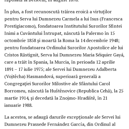
În plus, a fost recunoscută trăirea eroică a virtuţilor
pentru Serva lui Dumnezeu Carmela a lui Isus (Francesca
Prestigiacomo), fondatoarea Institutului Surorilor Sfintei
Inimi a Cuvântului Întrupat, născută la Palermo în 15
octombrie 1858 şi moartă la Roma la 14 decembrie 1948;
pentru fondatoarea Ordinului Surorilor Apostolice ale lui
Cristos Răstignit, Serva lui Dumnezeu Maria Séiquier Gayá,
care a trăit în Spania, la Murcia, în perioada 12 aprilie
1891 – 17 iulie 1975; ale Servei lui Dumnezeu Adalberta
(Vojtěcha) Hasmandová, superioară generală a
Congregaţiei Surorilor Milostive ale Sfântului Carol
Borromeu, născută la Huštěnovice (Republica Cehă), la 25
martie 1914, şi decedată la Znojmo-Hradiště, în 21
ianuarie 1988.
La acestea, se adaugă darurile excepţionale ale Servei lui
Dumnezeu Prassede Fernández García, din Ordinul al