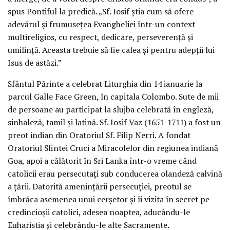
spus Pontiful la predică. „Sf. Iosif ştia cum să ofere
adevărul şi frumuseţea Evangheliei într-un context
multireligios, cu respect, dedicare, perseverenţă şi
umilinţă. Aceasta trebuie să fie calea şi pentru adepţii lui
Isus de astăzi.”
Sfântul Părinte a celebrat Liturghia din 14 ianuarie la
parcul Galle Face Green, în capitala Colombo. Sute de mii
de persoane au participat la slujba celebrată în engleză,
sinhaleză, tamil şi latină. Sf. Iosif Vaz (1651-1711) a fost un
preot indian din Oratoriul Sf. Filip Nerri. A fondat
Oratoriul Sfintei Cruci a Miracolelor din regiunea indiană
Goa, apoi a călătorit în Sri Lanka într-o vreme când
catolicii erau persecutaţi sub conducerea olandeză calvină
a ţării. Datorită ameninţării persecuţiei, preotul se
îmbrăca asemenea unui cerşetor şi îi vizita în secret pe
credincioşii catolici, adesea noaptea, aducându-le
Euharistia şi celebrându-le alte Sacramente.