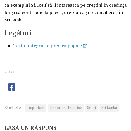
ca exemplul Sf. Iosif să îi întărească pe creştini în credinţa
lor şi să contribuie la pacea, dreptatea şi reconcilierea în
Sri Lanka.
Legături
Textul integral al predicii papale
SHARE
Etichete:
Important
Important-Francisc
Sfinţi
Sri Lanka
LASĂ UN RĂSPUNS