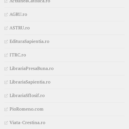
ActiuneaCatolica.ro
AGRU.ro
ASTRU.ro
EdituraSapientia.ro
ITRC.ro
LibrariaPresaBuna.ro
LibrariaSapientia.ro
LibrariaSfIosif.ro
PioRomeno.com
Viata-Crestina.ro