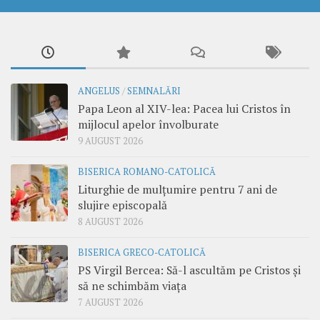
ANGELUS
/
SEMNALĂRI
Papa Leon al XIV-lea: Pacea lui Cristos în
mijlocul apelor învolburate
9 AUGUST 2026
BISERICA ROMANO-CATOLICĂ
Liturghie de mulțumire pentru 7 ani de
slujire episcopală
8 AUGUST 2026
BISERICA GRECO-CATOLICĂ
PS Virgil Bercea: Să-l ascultăm pe Cristos și
să ne schimbăm viața
7 AUGUST 2026