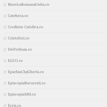
BisericaRomanaUnita.ro
Cateheza.ro
Credinta-Catolica.ro
Cristofori.ro
DeiVerbum.ro
EGCO.ro
EparhiaClujGherla.ro
EpiscopiaBucuresti.ro
EpiscopiaMM.ro
Ercis.ro