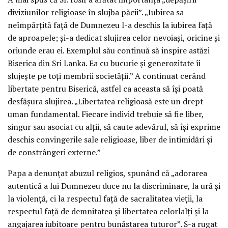
diviziunilor religioase în slujba păcii”. „Iubirea sa
neîmpărţită faţă de Dumnezeu l-a deschis la iubirea faţă
de aproapele; şi-a dedicat slujirea celor nevoiaşi, oricine şi
oriunde erau ei. Exemplul său continuă să inspire astăzi
Biserica din Sri Lanka. Ea cu bucurie şi generozitate îi
slujeşte pe toţi membrii societăţii.” A continuat cerând
libertate pentru Biserică, astfel ca aceasta să îşi poată
desfăşura slujirea. „Libertatea religioasă este un drept
uman fundamental. Fiecare individ trebuie să fie liber,
singur sau asociat cu alţii, să caute adevărul, să îşi exprime
deschis convingerile sale religioase, liber de intimidări şi
de constrângeri externe.”
Papa a denunţat abuzul religios, spunând că „adorarea
autentică a lui Dumnezeu duce nu la discriminare, la ură şi
la violenţă, ci la respectul faţă de sacralitatea vieţii, la
respectul faţă de demnitatea şi libertatea celorlalţi şi la
angajarea iubitoare pentru bunăstarea tuturor”. S-a rugat