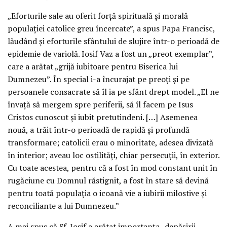
„Eforturile sale au oferit forţă spirituală şi morală
populaţiei catolice greu încercate”, a spus Papa Francisc,
lăudând şi eforturile sfântului de slujire într-o perioadă de
epidemie de variolă. Iosif Vaz a fost un „preot exemplar”,
care a arătat „grijă iubitoare pentru Biserica lui
Dumnezeu”. În special i-a încurajat pe preoţi şi pe
persoanele consacrate să îl ia pe sfânt drept model. „El ne
învaţă să mergem spre periferii, să îl facem pe Isus
Cristos cunoscut şi iubit pretutindeni. […] Asemenea
nouă, a trăit într-o perioadă de rapidă şi profundă
transformare; catolicii erau o minoritate, adesea divizată
în interior; aveau loc ostilităţi, chiar persecuţii, în exterior.
Cu toate acestea, pentru că a fost în mod constant unit în
rugăciune cu Domnul răstignit, a fost în stare să devină
pentru toată populaţia o icoană vie a iubirii milostive şi
reconciliante a lui Dumnezeu.”
A mai spus că Sf. Iosif a arătat importanţa „depăşirii