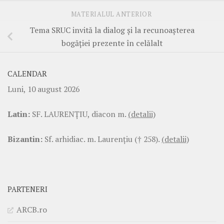
MATERIALUL ANTERIOR
Tema SRUC invită la dialog şi la recunoaşterea
bogăţiei prezente în celălalt
CALENDAR
Luni, 10 august 2026
Latin:
SF. LAURENŢIU, diacon m.
(detalii)
Bizantin:
Sf. arhidiac. m. Laurenţiu († 258).
(detalii)
PARTENERI
ARCB.ro