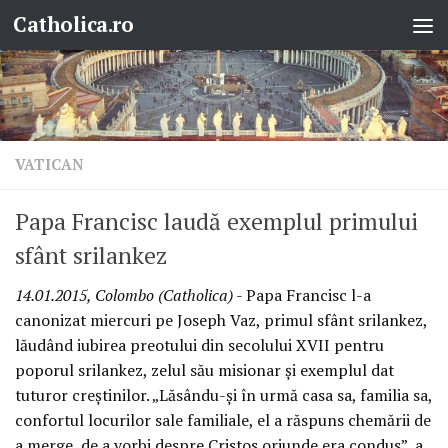
Catholica.ro
Skip to content
VATICAN
Papa Francisc laudă exemplul primului
sfânt srilankez
14.01.2015, Colombo (Catholica)
- Papa Francisc l-a
canonizat miercuri pe Joseph Vaz, primul sfânt srilankez,
lăudând iubirea preotului din secolului XVII pentru
poporul srilankez, zelul său misionar şi exemplul dat
tuturor creştinilor. „Lăsându-şi în urmă casa sa, familia sa,
confortul locurilor sale familiale, el a răspuns chemării de
a merge, de a vorbi despre Cristos oriunde era condus”, a