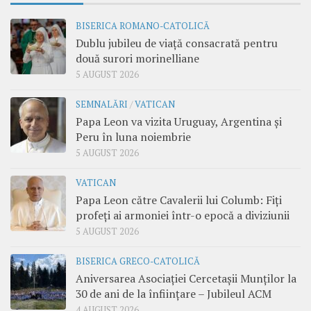
BISERICA ROMANO-CATOLICĂ
Dublu jubileu de viață consacrată pentru
două surori morinelliane
5 AUGUST 2026
SEMNALĂRI
/
VATICAN
Papa Leon va vizita Uruguay, Argentina și
Peru în luna noiembrie
5 AUGUST 2026
VATICAN
Papa Leon către Cavalerii lui Columb: Fiți
profeți ai armoniei într-o epocă a diviziunii
5 AUGUST 2026
BISERICA GRECO-CATOLICĂ
Aniversarea Asociației Cercetașii Munților la
30 de ani de la înființare – Jubileul ACM
4 AUGUST 2026