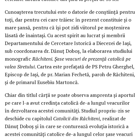
Cunoașterea trecutului este o datorie de conștiință pentru
toți, dar pentru cei care trăiesc în prezent constituie și o
mare șansă, pentru că își pot zidi viitorul pe moștenirea
lăsată de înaintași. Cu acest spirit au lucrat și membrii
Departamentului de Cercetare Istorică a Diecezei de Iași,
sub coordonarea dr. Dănuț Doboș, la elaborarea studiului
monografic
Răchiteni. Șase veacuri de prezență catolică pe
valea Siretului
. Cartea este prefațată de PS Petru Gherghel,
Episcop de Iași, de pr. Marian Fechetă, paroh de Răchiteni,
și de primarul Eusebiu Martoncă.
Chiar din titlul cărții se poate observa amprenta și aportul
pe care l-a avut credința catolică de-a lungul veacurilor
în dezvoltarea acestei comunități. Studiul propriu-zis se
deschide cu capitolul
Catolicii din Răchiteni
, realizat de
Dănuț Doboș și în care se conturează evoluția istorică a
acestei comunități catolice de-a lungul celor șase veacuri