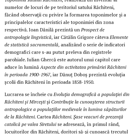
numelor de locuri de pe teritoriul satului Răchiteni,
făcând observații cu privire la formarea toponimelor și a
principalelor caracteristici ale toponimiei din zona
respectivă. Ioan Dănilă prezintă un
Prospect de
antropologie lingvistică
, iar Cătălin Grigore câteva
Elemente
de statistică sacramentală
, analizând o serie de indicatori
demografici care s-au putut preleva din registrele
parohiale. Iulian Ghercă este autorul unui capitol care
aduce în lumină
Aspecte din activitatea primăriei Răchiteni
în perioada 1900-1967
, iar Dănuț Doboș prezintă evoluția
școlii din Răchiteni în perioada 1858-1950.
Lucrarea se încheie cu
Evoluția demografică a populației din
Răchiteni și Mircești
și
Contribuție la cunoașterea structurii
antropologice a populațiilor medievale în lumina săpăturilor
de la Răchiteni.
Cartea
Răchiteni. Șase veacuri de prezență
catolică pe valea Siretului
se adresează, în primul rând,
locuitorilor din Răchiteni, doritori să-și cunoască trecutul