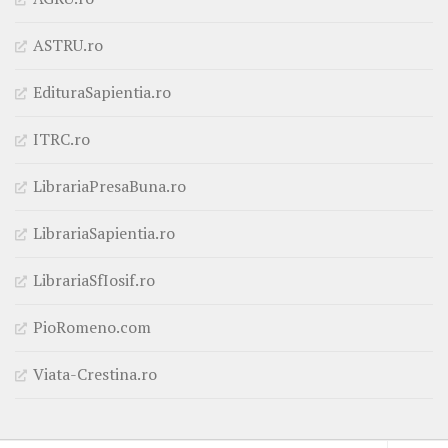
ASTRU.ro
EdituraSapientia.ro
ITRC.ro
LibrariaPresaBuna.ro
LibrariaSapientia.ro
LibrariaSfIosif.ro
PioRomeno.com
Viata-Crestina.ro