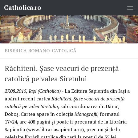
Catholica.ro
Skip to content
BISERICA ROMANO-CATOLICĂ
Răchiteni. Șase veacuri de prezență
catolică pe valea Siretului
27.08.2015, Iași (Catholica)
- La Editura Sapientia din Iași a
apărut recent cartea
Răchiteni. Șase veacuri de prezență
catolică pe valea Siretului
, sub coordonarea dr. Dănuț
Doboș. Cartea apare în colecția
Monografii
, formatul
17×24, are 408 pagini și poate fi procurată de la Librăria
Sapientia (www.librariasapientia.ro), precum și de la
celelalte librării catolice din țară la prețul de 35 lei.