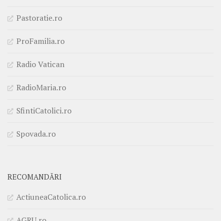
Pastoratie.ro
ProFamilia.ro
Radio Vatican
RadioMaria.ro
SfintiCatolici.ro
Spovada.ro
RECOMANDĂRI
ActiuneaCatolica.ro
AGRU.ro