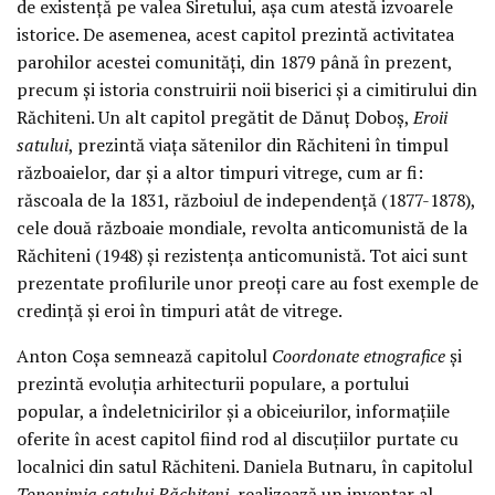
de existență pe valea Siretului, așa cum atestă izvoarele
istorice. De asemenea, acest capitol prezintă activitatea
parohilor acestei comunități, din 1879 până în prezent,
precum și istoria construirii noii biserici și a cimitirului din
Răchiteni. Un alt capitol pregătit de Dănuț Doboș,
Eroii
satului
, prezintă viața sătenilor din Răchiteni în timpul
războaielor, dar și a altor timpuri vitrege, cum ar fi:
răscoala de la 1831, războiul de independență (1877-1878),
cele două războaie mondiale, revolta anticomunistă de la
Răchiteni (1948) și rezistența anticomunistă. Tot aici sunt
prezentate profilurile unor preoți care au fost exemple de
credință și eroi în timpuri atât de vitrege.
Anton Coșa semnează capitolul
Coordonate etnografice
și
prezintă evoluția arhitecturii populare, a portului
popular, a îndeletnicirilor și a obiceiurilor, informațiile
oferite în acest capitol fiind rod al discuțiilor purtate cu
localnici din satul Răchiteni. Daniela Butnaru, în capitolul
Toponimia satului Răchiteni
, realizează un inventar al