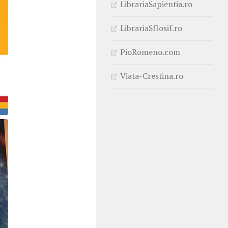
LibrariaSapientia.ro
LibrariaSfIosif.ro
PioRomeno.com
Viata-Crestina.ro