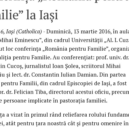
lie” la Iaşi
6, Iași (Catholica)
- Duminică, 13 martie 2016, în aul
hai Eminescu”, din cadrul Universității „Al. I. Cuz
avut loc conferința „România pentru Familie”, organi
liția pentru Familie. Au conferențiat: prof. univ. dr
n Cucoș, jurnalistul Ioan Șolea, scriitorul Mihai
u și lect. dr. Constantin Iulian Damian. Din partea
 pentru Familii, din cadrul Episcopiei de Iași, a fost
r. dr. Felician Tiba, directorul acestui oficiu, precu
 persoane implicate în pastorația familiei.
ța a vizat în primul rând reliefarea rolului fundam
ei, atât pentru țara noastră cât și pentru omenire în