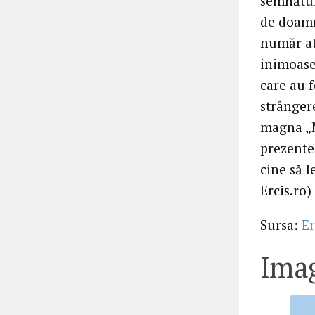
semnături
de doamn
număr at
inimoase
care au 
strânger
magna „M
prezente
cine să 
Ercis.ro)
Sursa:
Er
Imag