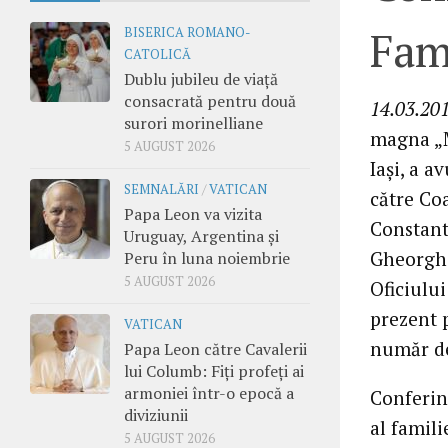
Fami
BISERICA ROMANO-
CATOLICĂ
Dublu jubileu de viață
consacrată pentru două
14.03.201
surori morinelliane
magna „Mi
5 AUGUST 2026
Iași, a 
SEMNALĂRI
/
VATICAN
către Coa
Papa Leon va vizita
Constanti
Uruguay, Argentina și
Gheorghi
Peru în luna noiembrie
5 AUGUST 2026
Oficiului
prezent p
VATICAN
număr de
Papa Leon către Cavalerii
lui Columb: Fiți profeți ai
armoniei într-o epocă a
Conferin
diviziunii
al famili
5 AUGUST 2026