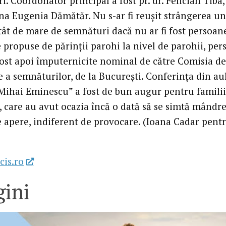
. Coordonator principal a fost pr. dr. Felician Tiba,
a Eugenia Dămătăr. Nu s-ar fi reușit strângerea un
ât de mare de semnături dacă nu ar fi fost persoan
 propuse de părinții parohi la nivel de parohii, pe
fost apoi împuternicite nominal de către Comisia de
e a semnăturilor, de la București. Conferința din au
ihai Eminescu” a fost de bun augur pentru familii
, care au avut ocazia încă o dată să se simtă mândre
le apere, indiferent de provocare. (Ioana Cadar pent
cis.ro
ini