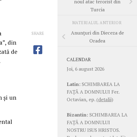
noul atac terorist din
Turcia
MATERIALUL ANTERIOR
Anunțuri din Dieceza de
a
SHARE
Oradea
a”, din
zată de
CALENDAR
.
Joi, 6 august 2026
Latin:
SCHIMBAREA LA
FAŢĂ A DOMNULUI Fer.
m și un
Octavian, ep.
(detalii)
Bizantin:
SCHIMBAREA LA
ental
FAŢĂ A DOMNULUI
NOSTRU ISUS HRISTOS.