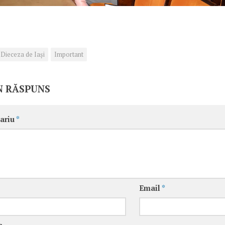
Dieceza de Iași
Important
N RĂSPUNS
ariu
*
Email
*