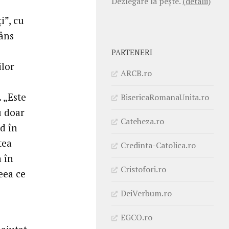
Dezlegare la pește.
(detalii)
i”, cu
râns
PARTENERI
ilor
ARCB.ro
. „Este
BisericaRomanaUnita.ro
u doar
Cateheza.ro
ed în
tea
Credinta-Catolica.ro
a în
Cristofori.ro
eea ce
DeiVerbum.ro
EGCO.ro