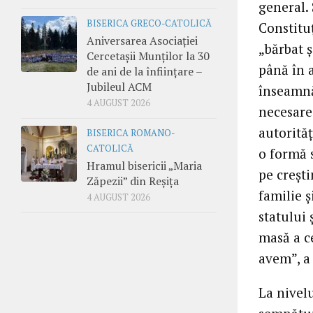
general. 
BISERICA GRECO-CATOLICĂ
Constitu
Aniversarea Asociației
„bărbat ș
Cercetașii Munților la 30
până în 
de ani de la înființare –
Jubileul ACM
înseamnă
4 AUGUST 2026
necesare
autorităț
BISERICA ROMANO-
CATOLICĂ
o formă s
Hramul bisericii „Maria
pe crești
Zăpezii” din Reșița
familie ș
4 AUGUST 2026
statului 
masă a c
avem”, a
La nivelu