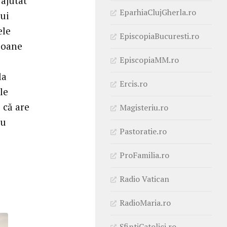
 ajutat
EparhiaClujGherla.ro
ui
ele
EpiscopiaBucuresti.ro
rsoane
EpiscopiaMM.ro
la
Ercis.ro
le
 că are
Magisteriu.ro
ru
Pastoratie.ro
ProFamilia.ro
Radio Vatican
RadioMaria.ro
SfintiCatolici.ro