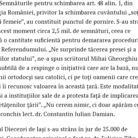
Semnăturile pentru schimbarea art. 48 alin. 1, din
ția României, privitor la schimbarea cuvântului „soț
i femeie”, au constituit punctul de pornire. S-au st
acest moment circa 2,5 mil. de semnături, ceea ce
 o cantitate suficientă pentru demararea procedur
 Referendumului. „Ne surprinde tăcerea presei și a
ilor statului”, ne-a spus scriitorul Mihai Gheorghiu
ubtilă de a respinge o inițiativă care are la bază, n
nii ortodocși sau catolici, ci pe toți oamenii care cr
i îi recunosc valoarea în această țară. Este modalita
și a instituțiilor sale de a protesta față de implicare
etățenilor țării”. „Nu cerem nimic, ci doar apărăm c
 conchis lect. dr. Constantin Iulian Damian.
l Diecezei de Iași s-au strâns în jur de 25.000 de