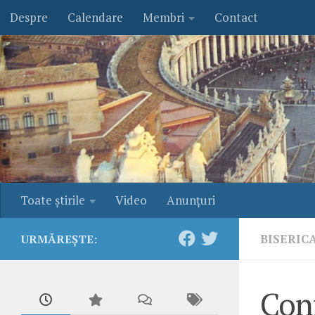
Despre
Calendare
Membri
Contact
Skip to content
Toate ştirile
Video
Anunţuri
BISERIC
URMĂREȘTE:
Con