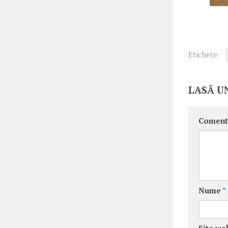
Etichete:
LASĂ U
Coment
Nume
*