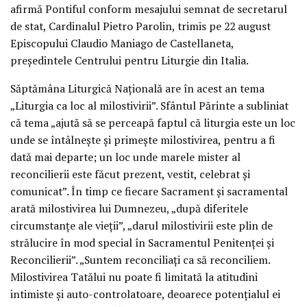
afirmă Pontiful conform mesajului semnat de secretarul
de stat, Cardinalul Pietro Parolin, trimis pe 22 august
Episcopului Claudio Maniago de Castellaneta,
președintele Centrului pentru Liturgie din Italia.
Săptămâna Liturgică Națională are în acest an tema
„Liturgia ca loc al milostivirii”. Sfântul Părinte a subliniat
că tema „ajută să se perceapă faptul că liturgia este un loc
unde se întâlnește și primește milostivirea, pentru a fi
dată mai departe; un loc unde marele mister al
reconcilierii este făcut prezent, vestit, celebrat și
comunicat”. În timp ce fiecare Sacrament și sacramental
arată milostivirea lui Dumnezeu, „după diferitele
circumstanțe ale vieții”, „darul milostivirii este plin de
strălucire în mod special în Sacramentul Penitenței și
Reconcilierii”. „Suntem reconciliați ca să reconciliem.
Milostivirea Tatălui nu poate fi limitată la atitudini
intimiste și auto-controlatoare, deoarece potențialul ei