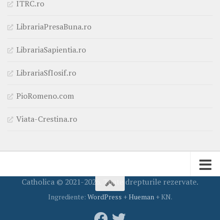
ITRC.ro
LibrariaPresaBuna.ro
LibrariaSapientia.ro
LibrariaSfIosif.ro
PioRomeno.com
Viata-Crestina.ro
Catholica © 2021-2026. Toate drepturile rezervate.
Ingrediente:
WordPress
+
Hueman
+ KN.