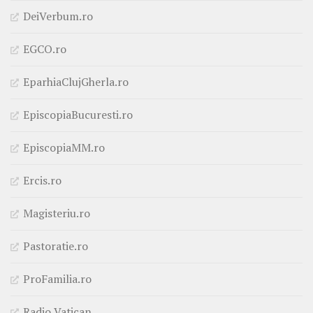
DeiVerbum.ro
EGCO.ro
EparhiaClujGherla.ro
EpiscopiaBucuresti.ro
EpiscopiaMM.ro
Ercis.ro
Magisteriu.ro
Pastoratie.ro
ProFamilia.ro
Radio Vatican