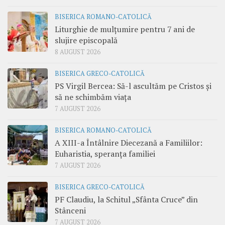
BISERICA ROMANO-CATOLICĂ
Liturghie de mulțumire pentru 7 ani de
slujire episcopală
8 AUGUST 2026
BISERICA GRECO-CATOLICĂ
PS Virgil Bercea: Să-l ascultăm pe Cristos și
să ne schimbăm viața
7 AUGUST 2026
BISERICA ROMANO-CATOLICĂ
A XIII-a Întâlnire Diecezană a Familiilor:
Euharistia, speranța familiei
7 AUGUST 2026
BISERICA GRECO-CATOLICĂ
PF Claudiu, la Schitul „Sfânta Cruce” din
Stânceni
7 AUGUST 2026