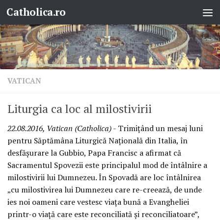
Catholica.ro
Skip to content
VATICAN
Liturgia ca loc al milostivirii
22.08.2016, Vatican (Catholica)
- Trimițând un mesaj luni
pentru Săptămâna Liturgică Națională din Italia, în
desfășurare la Gubbio, Papa Francisc a afirmat că
Sacramentul Spovezii este principalul mod de întâlnire a
milostivirii lui Dumnezeu. În Spovadă are loc întâlnirea
„cu milostivirea lui Dumnezeu care re-creează, de unde
ies noi oameni care vestesc viața bună a Evangheliei
printr-o viață care este reconciliată și reconciliatoare”,