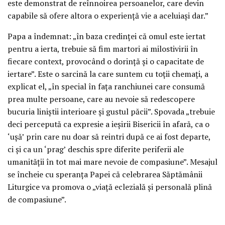
este demonstrat de reînnoirea persoanelor, care devin
capabile să ofere altora o experiență vie a aceluiași dar.”
Papa a îndemnat: „în baza credinței că omul este iertat
pentru a ierta, trebuie să fim martori ai milostivirii în
fiecare context, provocând o dorință și o capacitate de
iertare”. Este o sarcină la care suntem cu toții chemați, a
explicat el, „în special în fața ranchiunei care consumă
prea multe persoane, care au nevoie să redescopere
bucuria liniștii interioare și gustul păcii”. Spovada „trebuie
deci percepută ca expresie a ieșirii Bisericii în afară, ca o
‘ușă’ prin care nu doar să reintri după ce ai fost departe,
ci și ca un ‘prag’ deschis spre diferite periferii ale
umanității în tot mai mare nevoie de compasiune”. Mesajul
se încheie cu speranța Papei că celebrarea Săptămânii
Liturgice va promova o „viață eclezială și personală plină
de compasiune”.