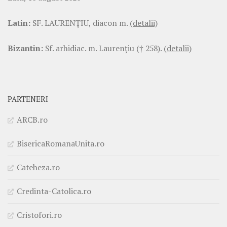
Latin:
SF. LAURENŢIU, diacon m.
(detalii)
Bizantin:
Sf. arhidiac. m. Laurenţiu († 258).
(detalii)
PARTENERI
ARCB.ro
BisericaRomanaUnita.ro
Cateheza.ro
Credinta-Catolica.ro
Cristofori.ro