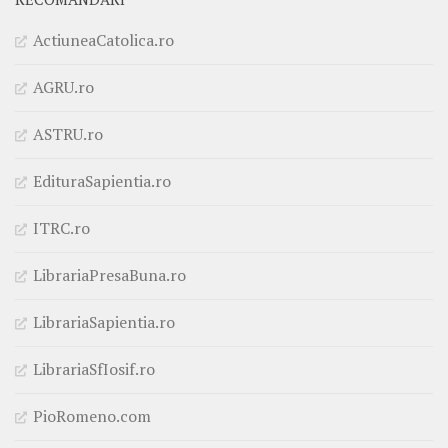
ActiuneaCatolica.ro
AGRU.ro
ASTRU.ro
EdituraSapientia.ro
ITRC.ro
LibrariaPresaBuna.ro
LibrariaSapientia.ro
LibrariaSfIosif.ro
PioRomeno.com