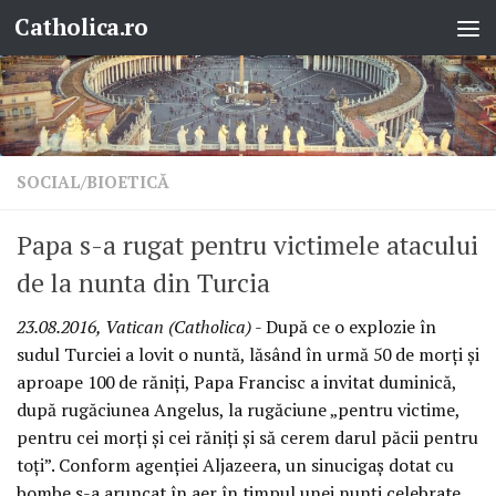
Catholica.ro
Skip to content
SOCIAL/BIOETICĂ
Papa s-a rugat pentru victimele atacului
de la nunta din Turcia
23.08.2016, Vatican (Catholica)
- După ce o explozie în
sudul Turciei a lovit o nuntă, lăsând în urmă 50 de morți și
aproape 100 de răniți, Papa Francisc a invitat duminică,
după rugăciunea Angelus, la rugăciune „pentru victime,
pentru cei morți și cei răniți și să cerem darul păcii pentru
toți”. Conform agenției Aljazeera, un sinucigaș dotat cu
bombe s-a aruncat în aer în timpul unei nunți celebrate