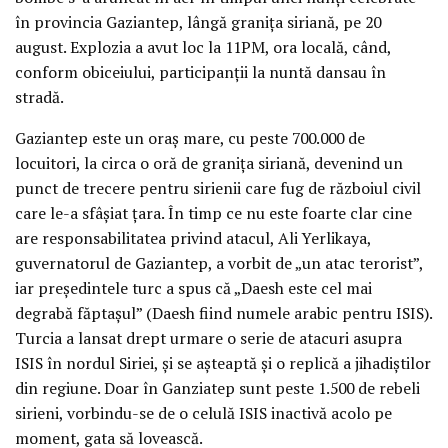
în provincia Gaziantep, lângă granița siriană, pe 20
august. Explozia a avut loc la 11PM, ora locală, când,
conform obiceiului, participanții la nuntă dansau în
stradă.
Gaziantep este un oraș mare, cu peste 700.000 de
locuitori, la circa o oră de granița siriană, devenind un
punct de trecere pentru sirienii care fug de războiul civil
care le-a sfâșiat țara. În timp ce nu este foarte clar cine
are responsabilitatea privind atacul, Ali Yerlikaya,
guvernatorul de Gaziantep, a vorbit de „un atac terorist”,
iar președintele turc a spus că „Daesh este cel mai
degrabă făptașul” (Daesh fiind numele arabic pentru ISIS).
Turcia a lansat drept urmare o serie de atacuri asupra
ISIS în nordul Siriei, și se așteaptă și o replică a jihadiștilor
din regiune. Doar în Ganziatep sunt peste 1.500 de rebeli
sirieni, vorbindu-se de o celulă ISIS inactivă acolo pe
moment, gata să lovească.