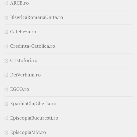
ARCB.ro
BisericaRomanaUnita.ro
Cateheza.ro
Credinta-Catolica.ro
Cristofori.ro
DeiVerbum.ro
EGCO.ro
EparhiaClujGherla.ro
EpiscopiaBucuresti.ro
EpiscopiaMM.ro