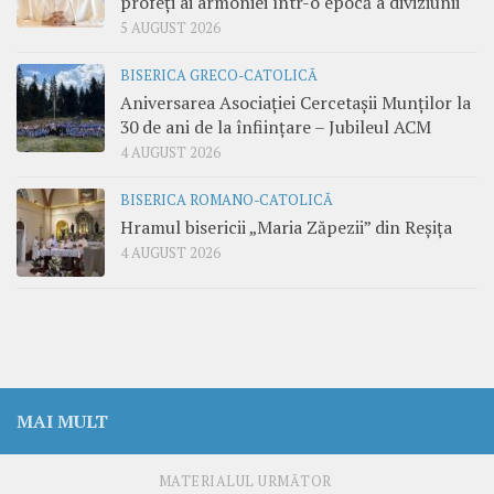
profeți ai armoniei într-o epocă a diviziunii
5 AUGUST 2026
BISERICA GRECO-CATOLICĂ
Aniversarea Asociației Cercetașii Munților la
30 de ani de la înființare – Jubileul ACM
4 AUGUST 2026
BISERICA ROMANO-CATOLICĂ
Hramul bisericii „Maria Zăpezii” din Reșița
4 AUGUST 2026
MAI MULT
MATERIALUL URMĂTOR