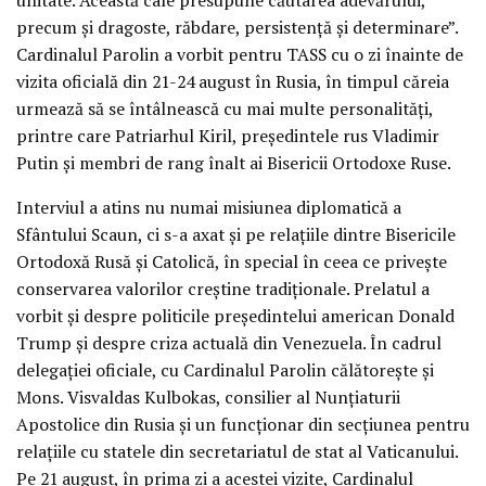
precum și dragoste, răbdare, persistență și determinare”.
Cardinalul Parolin a vorbit pentru TASS cu o zi înainte de
vizita oficială din 21-24 august în Rusia, în timpul căreia
urmează să se întâlnească cu mai multe personalități,
printre care Patriarhul Kiril, președintele rus Vladimir
Putin și membri de rang înalt ai Bisericii Ortodoxe Ruse.
Interviul a atins nu numai misiunea diplomatică a
Sfântului Scaun, ci s-a axat și pe relațiile dintre Bisericile
Ortodoxă Rusă și Catolică, în special în ceea ce privește
conservarea valorilor creștine tradiționale. Prelatul a
vorbit și despre politicile președintelui american Donald
Trump și despre criza actuală din Venezuela. În cadrul
delegației oficiale, cu Cardinalul Parolin călătorește și
Mons. Visvaldas Kulbokas, consilier al Nunțiaturii
Apostolice din Rusia și un funcționar din secțiunea pentru
relațiile cu statele din secretariatul de stat al Vaticanului.
Pe 21 august, în prima zi a acestei vizite, Cardinalul