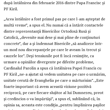
după întâlnirea din februarie 2016 dintre Papa Francisc și
PF Kiril.
„Acea întâlnire a fost primul pas pe care l-am așteptat de
multă vreme”, a spus el. Nu numai că a întărit contactele
dintre reprezentanții Bisericilor Ortodoxă Rusă și
Catolică, „devenite mai dese și mai pline de conținuturi
concrete”, dar a și îndemnat Bisericile „să analizeze într-
un mod nou discrepanțele pe care le aveam în trecut și
cauzele lor”. Deși tensiunile pot fi încă resimțite, ca
urmare a opiniilor divergente pe diferite probleme,
Cardinalul Parolin a spus că întâlnirea Papei Francis cu
PF Kiril „ne-a ajutat să vedem unitatea pe care o urmărim,
unitate cerută de Evanghelia pe care o mărturisim”. „Este
foarte important că avem această viziune pozitivă
reciprocă, pe care fiecare slujitor al lui Dumnezeu, preot
și credincios o va împărtăși”, a spus el, subliniind că, în
opinia sa, aceasta este condiția „pentru împlinirea pașilor