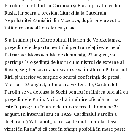
Parolin s-a întâlnit cu Cardinali și Episcopi catolici din
Rusia, iar seara a prezidat Liturghia la Catedrala
Neprihănitei Zămisliri din Moscova, după care a avut o
întâlnire amicală cu clericii și laicii.
S-a întâlnit și cu Mitropolitul Hilarion de Volokolamsk,
președintele departamentului pentru relații externe al
Patriarhiei Moscovei. Mâine dimineață, 22 august, va
participa la o ședință de lucru cu ministrul de externe al
Rusiei, Serghei Lavrov, iar seara se va întâlni cu Patriarhul
Kiril și ulterior va susține o scurtă conferință de presă.
Miercuri, 23 august, ultima zi a vizitei sale, Cardinalul
Parolin se va deplasa la Sochi pentru întâlnirea oficială cu
președintele Putin. Nici o altă întâlnire oficială nu mai
este în program înainte de întoarcerea la Roma pe 24
august. În interviul său cu TASS, Cardinalul Parolin a
declarat că Vaticanul „lucrează de mult timp la ideea
vizitei în Rusia” și că este în sfârșit posibilă în mare parte