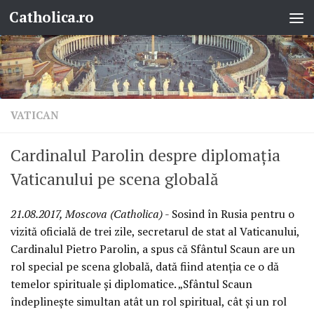
Catholica.ro
Skip to content
VATICAN
Cardinalul Parolin despre diplomația
Vaticanului pe scena globală
21.08.2017, Moscova (Catholica)
- Sosind în Rusia pentru o
vizită oficială de trei zile, secretarul de stat al Vaticanului,
Cardinalul Pietro Parolin, a spus că Sfântul Scaun are un
rol special pe scena globală, dată fiind atenția ce o dă
temelor spirituale și diplomatice. „Sfântul Scaun
îndeplinește simultan atât un rol spiritual, cât și un rol