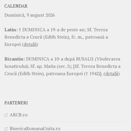
CALENDAR
Duminică, 9 august 2026
Latin:
† DUMINICA a 19-a de peste an; Sf. Tereza
Benedicta a Crucii (Edith Stein), fc. m., patroană a
Europei
(detalii)
Bizantin:
DUMINICA a 10-a după RUSALII (Vindecarea
lunaticului). Sf. ap. Matia (sec. I); [Sf. Tereza Benedicta a
Crucii (Edith Stein), patroana Europei († 1942)].
(detalii)
PARTENERI
ARCB.ro
BisericaRomanaUnita.ro