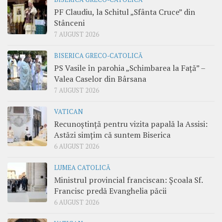
PF Claudiu, la Schitul „Sfânta Cruce” din
Stânceni
7 AUGUST 2026
BISERICA GRECO-CATOLICĂ
PS Vasile în parohia „Schimbarea la Față” –
Valea Caselor din Bârsana
7 AUGUST 2026
VATICAN
Recunoștință pentru vizita papală la Assisi:
Astăzi simțim că suntem Biserica
6 AUGUST 2026
LUMEA CATOLICĂ
Ministrul provincial franciscan: Școala Sf.
Francisc predă Evanghelia păcii
6 AUGUST 2026