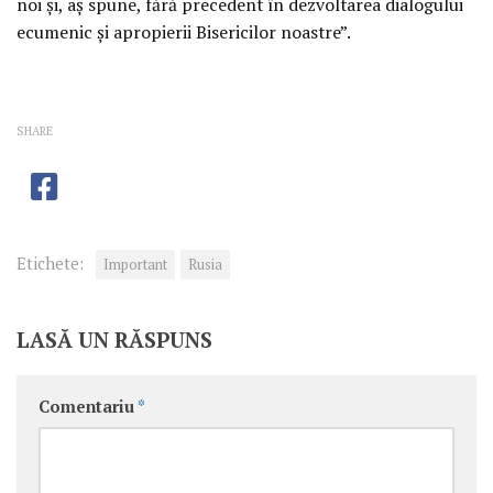
noi și, aș spune, fără precedent în dezvoltarea dialogului
ecumenic și apropierii Bisericilor noastre”.
SHARE
Etichete:
Important
Rusia
LASĂ UN RĂSPUNS
Comentariu
*