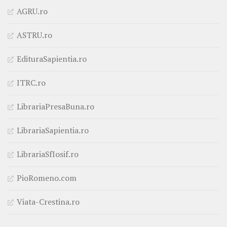
AGRU.ro
ASTRU.ro
EdituraSapientia.ro
ITRC.ro
LibrariaPresaBuna.ro
LibrariaSapientia.ro
LibrariaSfIosif.ro
PioRomeno.com
Viata-Crestina.ro