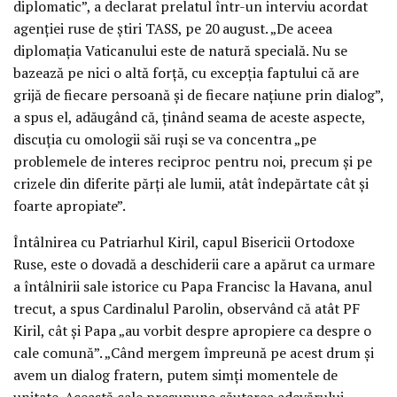
diplomatic”, a declarat prelatul într-un interviu acordat
agenției ruse de știri TASS, pe 20 august. „De aceea
diplomația Vaticanului este de natură specială. Nu se
bazează pe nici o altă forță, cu excepția faptului că are
grijă de fiecare persoană și de fiecare națiune prin dialog”,
a spus el, adăugând că, ținând seama de aceste aspecte,
discuția cu omologii săi ruși se va concentra „pe
problemele de interes reciproc pentru noi, precum și pe
crizele din diferite părți ale lumii, atât îndepărtate cât și
foarte apropiate”.
Întâlnirea cu Patriarhul Kiril, capul Bisericii Ortodoxe
Ruse, este o dovadă a deschiderii care a apărut ca urmare
a întâlnirii sale istorice cu Papa Francisc la Havana, anul
trecut, a spus Cardinalul Parolin, observând că atât PF
Kiril, cât și Papa „au vorbit despre apropiere ca despre o
cale comună”. „Când mergem împreună pe acest drum și
avem un dialog fratern, putem simți momentele de
unitate. Această cale presupune căutarea adevărului,