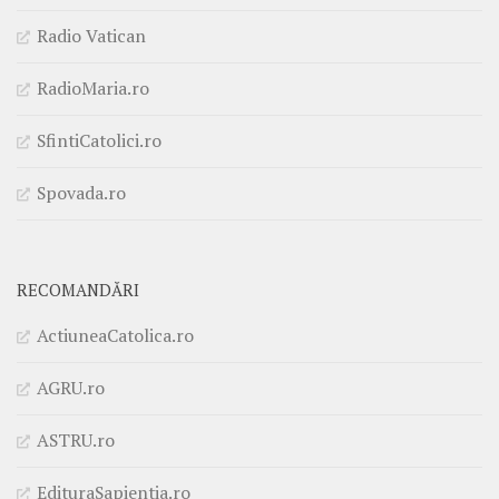
Radio Vatican
RadioMaria.ro
SfintiCatolici.ro
Spovada.ro
RECOMANDĂRI
ActiuneaCatolica.ro
AGRU.ro
ASTRU.ro
EdituraSapientia.ro