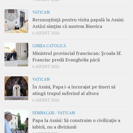
VATICAN
Recunoștință pentru vizita papală la Assisi:
Astăzi simțim că suntem Biserica
6 AUGUST 2026
LUMEA CATOLICĂ
Ministrul provincial franciscan: Școala Sf.
Francisc predă Evanghelia păcii
6 AUGUST 2026
VATICAN
În Assisi, Papa i-a încurajat pe tineri să
atingă trupul suferind al altora
6 AUGUST 2026
SEMNALĂRI
/
VATICAN
Papa la Assisi: Să construim o civilizație a
iubirii, nu a diviziunii