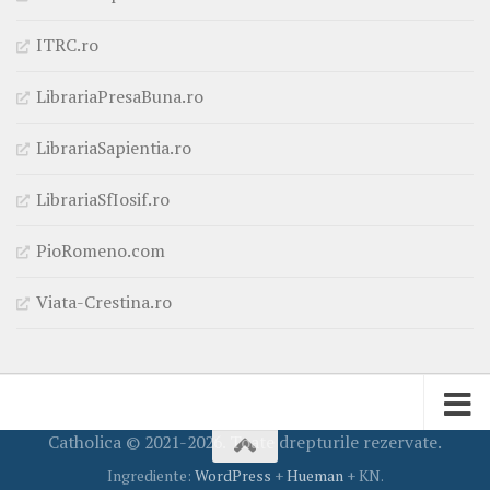
ITRC.ro
LibrariaPresaBuna.ro
LibrariaSapientia.ro
LibrariaSfIosif.ro
PioRomeno.com
Viata-Crestina.ro
Catholica © 2021-2026. Toate drepturile rezervate.
Ingrediente:
WordPress
+
Hueman
+ KN.