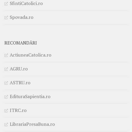
SfintiCatolici.ro
Spovada.ro
RECOMANDĂRI
ActiuneaCatolica.ro
AGRU.ro
ASTRU.ro
EdituraSapientia.ro
ITRC.ro
LibrariaPresaBuna.ro