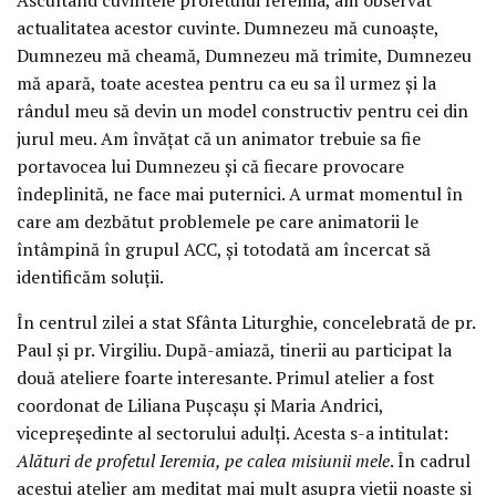
actualitatea acestor cuvinte. Dumnezeu mă cunoaște,
Dumnezeu mă cheamă, Dumnezeu mă trimite, Dumnezeu
mă apară, toate acestea pentru ca eu sa îl urmez și la
rândul meu să devin un model constructiv pentru cei din
jurul meu. Am învățat că un animator trebuie sa fie
portavocea lui Dumnezeu și că fiecare provocare
îndeplinită, ne face mai puternici. A urmat momentul în
care am dezbătut problemele pe care animatorii le
întâmpină în grupul ACC, și totodată am încercat să
identificăm soluții.
În centrul zilei a stat Sfânta Liturghie, concelebrată de pr.
Paul și pr. Virgiliu. După-amiază, tinerii au participat la
două ateliere foarte interesante. Primul atelier a fost
coordonat de Liliana Pușcașu și Maria Andrici,
vicepreședinte al sectorului adulți. Acesta s-a intitulat:
Alături de profetul Ieremia, pe calea misiunii mele
. În cadrul
acestui atelier am meditat mai mult asupra vieții noaste și