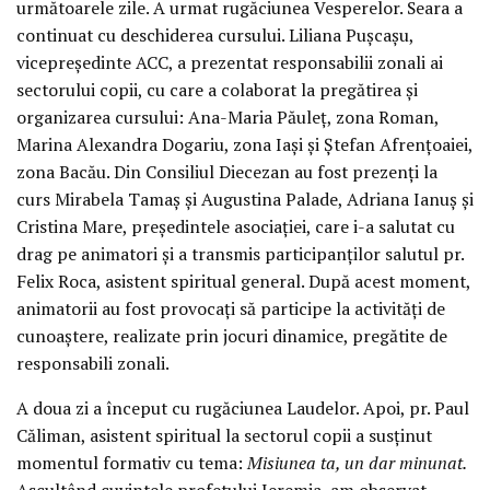
următoarele zile. A urmat rugăciunea Vesperelor. Seara a
continuat cu deschiderea cursului. Liliana Pușcașu,
vicepreședinte ACC, a prezentat responsabilii zonali ai
sectorului copii, cu care a colaborat la pregătirea și
organizarea cursului: Ana-Maria Păuleț, zona Roman,
Marina Alexandra Dogariu, zona Iași și Ștefan Afrențoaiei,
zona Bacău. Din Consiliul Diecezan au fost prezenți la
curs Mirabela Tamaș și Augustina Palade, Adriana Ianuș și
Cristina Mare, președintele asociației, care i-a salutat cu
drag pe animatori și a transmis participanților salutul pr.
Felix Roca, asistent spiritual general. După acest moment,
animatorii au fost provocați să participe la activități de
cunoaștere, realizate prin jocuri dinamice, pregătite de
responsabili zonali.
A doua zi a început cu rugăciunea Laudelor. Apoi, pr. Paul
Căliman, asistent spiritual la sectorul copii a susținut
momentul formativ cu tema:
Misiunea ta, un dar minunat.
Ascultând cuvintele profetului Ieremia, am observat