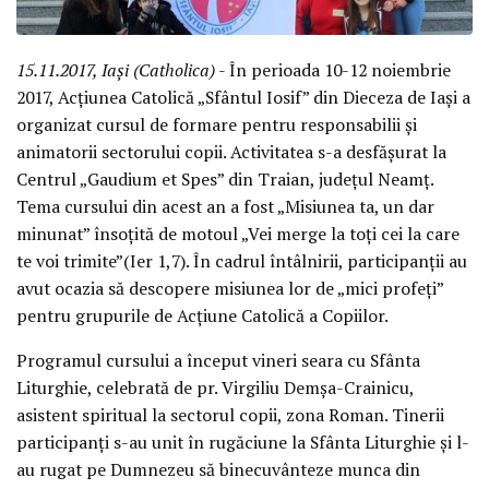
15.11.2017, Iași (Catholica)
- În perioada 10-12 noiembrie
2017, Acțiunea Catolică „Sfântul Iosif” din Dieceza de Iași a
organizat cursul de formare pentru responsabilii și
animatorii sectorului copii. Activitatea s-a desfășurat la
Centrul „Gaudium et Spes” din Traian, județul Neamț.
Tema cursului din acest an a fost „Misiunea ta, un dar
minunat” însoțită de motoul „Vei merge la toți cei la care
te voi trimite”(Ier 1,7). În cadrul întâlnirii, participanții au
avut ocazia să descopere misiunea lor de „mici profeți”
pentru grupurile de Acțiune Catolică a Copiilor.
Programul cursului a început vineri seara cu Sfânta
Liturghie, celebrată de pr. Virgiliu Demșa-Crainicu,
asistent spiritual la sectorul copii, zona Roman. Tinerii
participanți s-au unit în rugăciune la Sfânta Liturghie și l-
au rugat pe Dumnezeu să binecuvânteze munca din