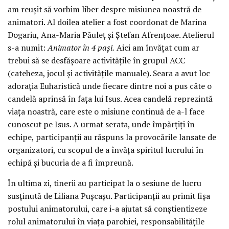
am reușit să vorbim liber despre misiunea noastră de
animatori. Al doilea atelier a fost coordonat de Marina
Dogariu, Ana-Maria Păuleț și Ștefan Afrențoae. Atelierul
s-a numit:
Animator în 4 pași.
Aici am învățat cum ar
trebui să se desfășoare activitățile în grupul ACC
(cateheza, jocul și activitățile manuale). Seara a avut loc
adorația Euharistică unde fiecare dintre noi a pus câte o
candelă aprinsă în fața lui Isus. Acea candelă reprezintă
viața noastră, care este o misiune continuă de a-l face
cunoscut pe Isus. A urmat serata, unde împărțiți în
echipe, participanții au răspuns la provocările lansate de
organizatori, cu scopul de a învăța spiritul lucrului în
echipă și bucuria de a fi împreună.
În ultima zi, tinerii au participat la o sesiune de lucru
susținută de Liliana Pușcașu. Participanții au primit fișa
postului animatorului, care i-a ajutat să conștientizeze
rolul animatorului în viața parohiei, responsabilitățile