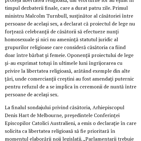
timpul dezbaterii finale, care a durat patru zile. Primul
ministru Malcolm Turnbull, susținător al căsătoriei între
persoane de același sex, a declarat că proiectul de lege nu
forțează celebranții de căsătorii să efectueze nunți
homosexuale și nici nu amenință statutul juridic al
grupurilor religioase care consideră căsătoria ca fiind
doar între bărbat și femeie. Oponenții proiectului de lege
și-au exprimat totuși în ultimele luni îngrijorarea cu
privire la libertatea religioasă, arătând exemple din alte
țări, unde comercianții creștini au fost amendați puternic
pentru refuzul de a se implica în ceremonii de nuntă între
persoane de același sex.
La finalul sondajului privind căsătoria, Arhiepiscopul
Denis Hart de Melbourne, președintele Conferinței
Episcopilor Catolici Australieni, a emis o declarație în care
solicita ca libertatea religioasă să fie prioritară în
momentul elaborării noii legislații. „Parlamentarii trebuie