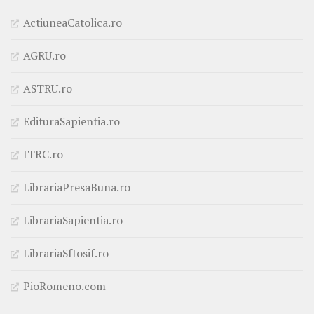
ActiuneaCatolica.ro
AGRU.ro
ASTRU.ro
EdituraSapientia.ro
ITRC.ro
LibrariaPresaBuna.ro
LibrariaSapientia.ro
LibrariaSfIosif.ro
PioRomeno.com