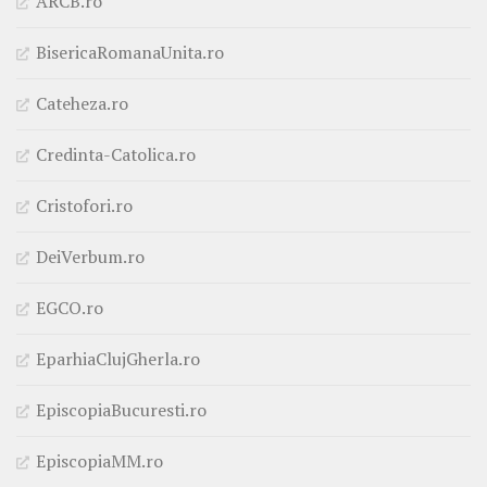
ARCB.ro
BisericaRomanaUnita.ro
Cateheza.ro
Credinta-Catolica.ro
Cristofori.ro
DeiVerbum.ro
EGCO.ro
EparhiaClujGherla.ro
EpiscopiaBucuresti.ro
EpiscopiaMM.ro