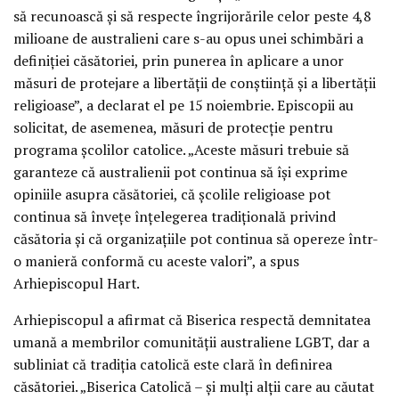
să recunoască și să respecte îngrijorările celor peste 4,8
milioane de australieni care s-au opus unei schimbări a
definiției căsătoriei, prin punerea în aplicare a unor
măsuri de protejare a libertății de conștiință și a libertății
religioase”, a declarat el pe 15 noiembrie. Episcopii au
solicitat, de asemenea, măsuri de protecție pentru
programa școlilor catolice. „Aceste măsuri trebuie să
garanteze că australienii pot continua să își exprime
opiniile asupra căsătoriei, că școlile religioase pot
continua să învețe înțelegerea tradițională privind
căsătoria și că organizațiile pot continua să opereze într-
o manieră conformă cu aceste valori”, a spus
Arhiepiscopul Hart.
Arhiepiscopul a afirmat că Biserica respectă demnitatea
umană a membrilor comunității australiene LGBT, dar a
subliniat că tradiția catolică este clară în definirea
căsătoriei. „Biserica Catolică – și mulți alții care au căutat