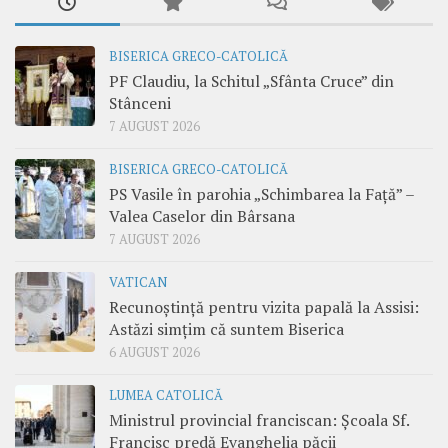
BISERICA GRECO-CATOLICĂ
PF Claudiu, la Schitul „Sfânta Cruce” din
Stânceni
7 AUGUST 2026
BISERICA GRECO-CATOLICĂ
PS Vasile în parohia „Schimbarea la Față” –
Valea Caselor din Bârsana
7 AUGUST 2026
VATICAN
Recunoștință pentru vizita papală la Assisi:
Astăzi simțim că suntem Biserica
6 AUGUST 2026
LUMEA CATOLICĂ
Ministrul provincial franciscan: Școala Sf.
Francisc predă Evanghelia păcii