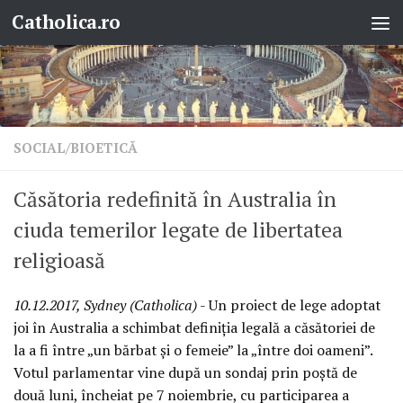
Catholica.ro
Skip to content
SOCIAL/BIOETICĂ
Căsătoria redefinită în Australia în
ciuda temerilor legate de libertatea
religioasă
10.12.2017, Sydney (Catholica)
- Un proiect de lege adoptat
joi în Australia a schimbat definiția legală a căsătoriei de
la a fi între „un bărbat și o femeie” la „între doi oameni”.
Votul parlamentar vine după un sondaj prin poștă de
două luni, încheiat pe 7 noiembrie, cu participarea a