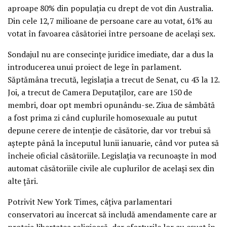
aproape 80% din populația cu drept de vot din Australia.
Din cele 12,7 milioane de persoane care au votat, 61% au
votat în favoarea căsătoriei între persoane de același sex.
Sondajul nu are consecințe juridice imediate, dar a dus la
introducerea unui proiect de lege în parlament.
Săptămâna trecută, legislația a trecut de Senat, cu 43 la 12.
Joi, a trecut de Camera Deputaților, care are 150 de
membri, doar opt membri opunându-se. Ziua de sâmbătă
a fost prima zi când cuplurile homosexuale au putut
depune cerere de intenție de căsătorie, dar vor trebui să
aștepte până la începutul lunii ianuarie, când vor putea să
încheie oficial căsătoriile. Legislația va recunoaște în mod
automat căsătoriile civile ale cuplurilor de același sex din
alte țări.
Potrivit New York Times, câțiva parlamentari
conservatori au încercat să includă amendamente care ar
proteja libertatea religioasă, dar eforturile lor au eșuat în