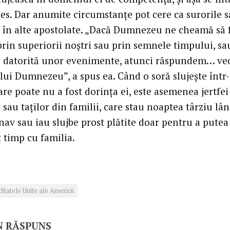
des. Dar anumite circumstanțe pot cere ca surorile s
ă în alte apostolate. „Dacă Dumnezeu ne cheamă să
prin superiorii noștri sau prin semnele timpului, sa
u datorită unor evenimente, atunci răspundem… v
 lui Dumnezeu”, a spus ea. Când o soră slujește într
are poate nu a fost dorința ei, este asemenea jertfei
sau taților din familii, care stau noaptea târziu lâ
nav sau iau slujbe prost plătite doar pentru a putea
 timp cu familia.
Statele Unite ale Americii
N RĂSPUNS