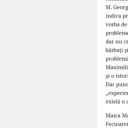
Sf. Georg
indica p
vorba de
problemel
dar nu cr
bărbați ș
problemă
Maximilia
și o isto
Dar punct
„experien
există o 
Maica Mar
Fecioarei