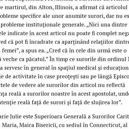
e martirul, din Alton, Illinois, a afirmat că articolul
robleme specifice ale unor anumite surori, dar nu e
 probleme instituționale generale. „Nici una dintre
e indicate în acest articol nu poate fi complet neg
ed că pot fi încadrate ca aparținând relațiilor dintr
i femei”, a spus ea. „Cred că în cele din urmă este o
 veche ca păcatul.” În timp ce surorile din ordinul 
 servesc în general în spațiul medical și educațion
rie de activitate în case preoțești sau pe lângă Episco
ele de vedere ale surorilor din articol nu reflectă
ța reală a surorilor noastre în acest apostolat, und
atenție reală față de surori și față de slujirea lor”.
ie Julie este Superioara Generală a Surorilor Carit
 Maria, Maica Bisericii, cu sediul în Connecticut, al