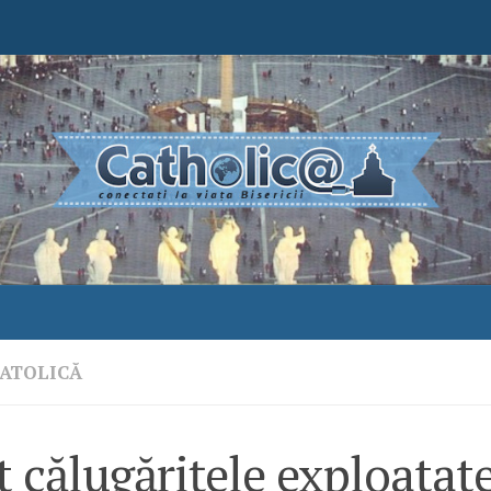
ATOLICĂ
 călugărițele exploatat