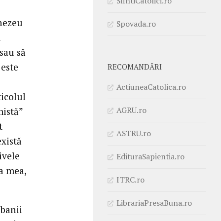
SfintiCatolici.ro
mnezeu
Spovada.ro
u
sau să
 este
RECOMANDĂRI
ActiuneaCatolica.ro
ticolul
AGRU.ro
mistă”
t
ASTRU.ro
există
ivele
EdituraSapientia.ro
a mea,
ITRC.ro
LibrariaPresaBuna.ro
banii