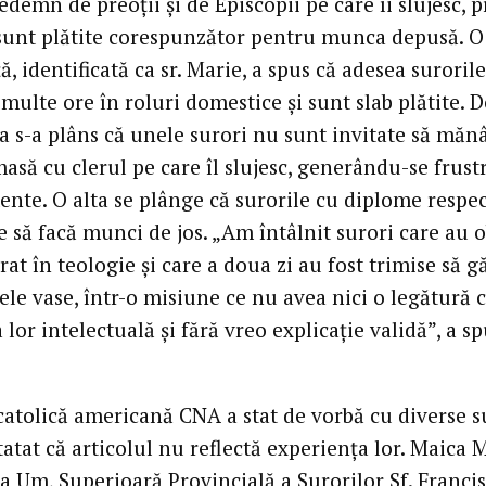
edemn de preoții și de Episcopii pe care îi slujesc,
 sunt plătite corespunzător pentru munca depusă. O
ă, identificată ca sr. Marie, a spus că adesea surorile
multe ore în roluri domestice și sunt slab plătite. D
 s-a plâns că unele surori nu sunt invitate să măn
asă cu clerul pe care îl slujesc, generându-se frustr
ente. O alta se plânge că surorile cu diplome respec
 să facă munci de jos. „Am întâlnit surori care au 
at în teologie și care a doua zi au fost trimise să g
ele vase, într-o misiune ce nu avea nici o legătură 
lor intelectuală și fără vreo explicație validă”, a spu
catolică americană CNA a stat de vorbă cu diverse s
tatat că articolul nu reflectă experiența lor. Maica M
a Um, Superioară Provincială a Surorilor Sf. Francis