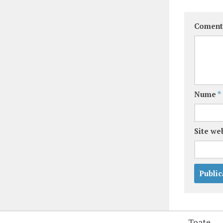
Coment
Nume
*
Site we
Toate