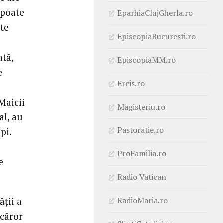
 poate
EparhiaClujGherla.ro
ste
EpiscopiaBucuresti.ro
ată,
EpiscopiaMM.ro
e
Ercis.ro
Maicii
Magisteriu.ro
al, au
Pastoratie.ro
pi.
ProFamilia.ro
e
Radio Vatican
RadioMaria.ro
ății a
 căror