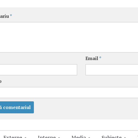
ariu
*
Email
*
b
Externe
Interne
Media
Subiecte