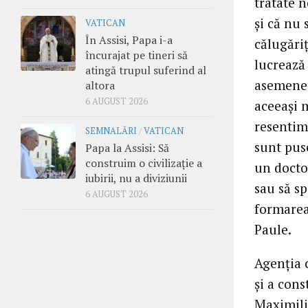
tratate n
și că nu
VATICAN
În Assisi, Papa i-a
călugăriț
încurajat pe tineri să
lucrează 
atingă trupul suferind al
asemenea
altora
6 AUGUST 2026
aceeași m
resentim
SEMNALĂRI
/
VATICAN
sunt puse
Papa la Assisi: Să
construim o civilizație a
un doctor
iubirii, nu a diviziunii
sau să sp
6 AUGUST 2026
formarea 
Paule.
Agenția 
și a cons
Maximili