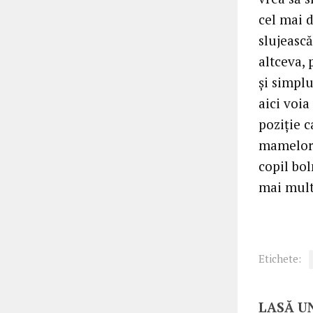
cel mai 
slujeasc
altceva, 
și simpl
aici voia
poziție c
mamelor 
copil bol
mai mult
Etichete:
LASĂ U