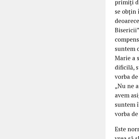
primiți 
se obțin 
deoarece
Bisericii
compensa
suntem c
Marie a s
dificilă,
vorba de 
„Nu ne a
avem asig
suntem î
vorba de 
Este nor
vrea să 