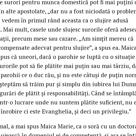
de surori pentru munca domestică pot fi mai puțini 
în alte apostolate, „dar nu a fost niciodată o proble
 vedem în primul rând aceasta ca o slujire adusă
”. Mai mult, casele unde slujesc surorile oferă adese
ții, precum mese sau cazare. „Am simțit mereu că
ompensate adecvat pentru slujire”, a spus ea. Maic
pus că uneori, dacă o parohie se luptă cu o situație
 surorile pot să fie plătite mai puțin sau mai târziu, d
parohii ce o duc rău, și nu este câtuși de puțin nor
șteptăm să trăim pur și simplu din iubirea lui Dum
urări de plătit și responsabilități. Când se întâmpl
ntr-o lucrare unde nu suntem plătite suficient, nu 
înrobire ci este Evanghelia, și deci un privilegiu.”
mal, a mai spus Maica Marie, ca o soră cu un doctor
slujească în domeniul ei de competență, și așa se în