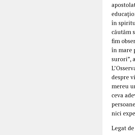
apostolat
educațio
în spirit
căutăm s
fim obser
în mare p
surori”, 
L’Osserv
despre vi
mereu un
ceva adev
persoane
nici expe
Legat de