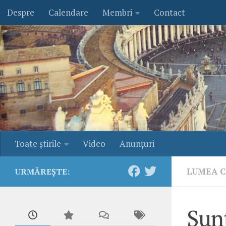
Despre
Calendare
Membri
Contact
Skip to content
Toate ştirile
Video
Anunţuri
LUMEA C
URMĂREȘTE:
Sunt