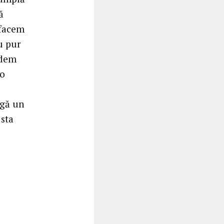
ă
 facem
u pur
edem
-o
ngă un
 sta