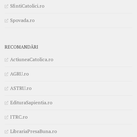
SfintiCatolici.ro
Spovada.ro
RECOMANDĂRI
ActiuneaCatolica.ro
AGRU.ro
ASTRU.ro
EdituraSapientia.ro
ITRC.ro
LibrariaPresaBuna.ro