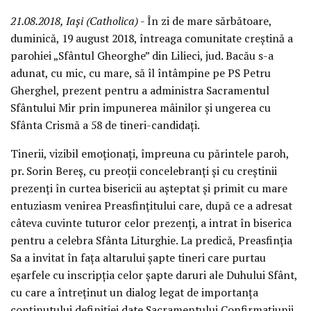
21.08.2018, Iași (Catholica)
- În zi de mare sărbătoare,
duminică, 19 august 2018, întreaga comunitate creștină a
parohiei „Sfântul Gheorghe” din Lilieci, jud. Bacău s-a
adunat, cu mic, cu mare, să îl întâmpine pe PS Petru
Gherghel, prezent pentru a administra Sacramentul
Sfântului Mir prin impunerea mâinilor și ungerea cu
Sfânta Crismă a 58 de tineri-candidați.
Tinerii, vizibil emoționați, împreuna cu părintele paroh,
pr. Sorin Bereș, cu preoții concelebranți și cu creștinii
prezenți în curtea bisericii au așteptat și primit cu mare
entuziasm venirea Preasfințitului care, după ce a adresat
câteva cuvinte tuturor celor prezenți, a intrat în biserica
pentru a celebra Sfânta Liturghie. La predică, Preasfinția
Sa a invitat în fața altarului șapte tineri care purtau
eșarfele cu inscripția celor șapte daruri ale Duhului Sfânt,
cu care a întreținut un dialog legat de importanța
conținutului definiției date Sacramentului Confirmațiunii