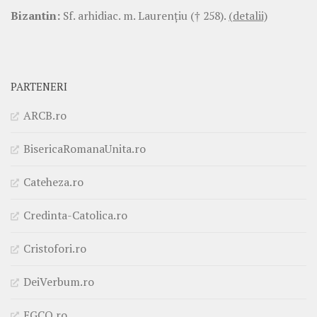
Bizantin:
Sf. arhidiac. m. Laurenţiu († 258).
(detalii)
PARTENERI
ARCB.ro
BisericaRomanaUnita.ro
Cateheza.ro
Credinta-Catolica.ro
Cristofori.ro
DeiVerbum.ro
EGCO.ro