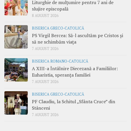
Liturghie de mulțumire pentru 7 ani de
slujire episcopală
8 AUGUST 2026
BISERICA GRECO-CATOLICĂ
PS Virgil Bercea: Să-l ascultăm pe Cristos și
să ne schimbăm viața
7 AUGUST 2026
BISERICA ROMANO-CATOLICĂ
A XIII-a Întâlnire Diecezană a Familiilor:
Euharistia, speranța familiei
7 AUGUST 2026
BISERICA GRECO-CATOLICĂ
PF Claudiu, la Schitul „Sfânta Cruce” din
Stânceni
7 AUGUST 2026