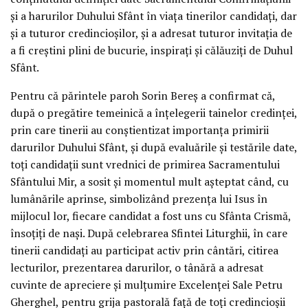
și a harurilor Duhului Sfânt în viața tinerilor candidați, dar
și a tuturor credincioșilor, și a adresat tuturor invitația de
a fi creștini plini de bucurie, inspirați și călăuziți de Duhul
Sfânt.
Pentru că părintele paroh Sorin Bereș a confirmat că,
după o pregătire temeinică a înțelegerii tainelor credinței,
prin care tinerii au conștientizat importanța primirii
darurilor Duhului Sfânt, și după evaluările și testările date,
toți candidații sunt vrednici de primirea Sacramentului
Sfântului Mir, a sosit și momentul mult așteptat când, cu
lumânările aprinse, simbolizând prezența lui Isus în
mijlocul lor, fiecare candidat a fost uns cu Sfânta Crismă,
însoțiți de nași. După celebrarea Sfintei Liturghii, în care
tinerii candidați au participat activ prin cântări, citirea
lecturilor, prezentarea darurilor, o tânără a adresat
cuvinte de apreciere și mulțumire Excelenței Sale Petru
Gherghel, pentru grija pastorală față de toți credincioșii