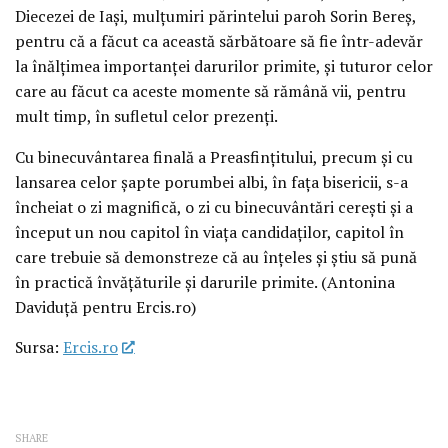
Diecezei de Iași, mulțumiri părintelui paroh Sorin Bereș,
pentru că a făcut ca această sărbătoare să fie într-adevăr
la înălțimea importanței darurilor primite, și tuturor celor
care au făcut ca aceste momente să rămână vii, pentru
mult timp, în sufletul celor prezenți.
Cu binecuvântarea finală a Preasfințitului, precum și cu
lansarea celor șapte porumbei albi, în fața bisericii, s-a
încheiat o zi magnifică, o zi cu binecuvântări cerești și a
început un nou capitol în viața candidaților, capitol în
care trebuie să demonstreze că au înțeles și știu să pună
în practică învățăturile și darurile primite. (Antonina
Daviduță pentru Ercis.ro)
Sursa:
Ercis.ro
SHARE