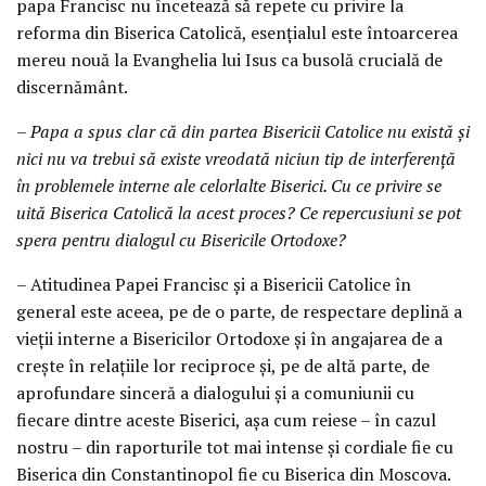
papa Francisc nu încetează să repete cu privire la
reforma din Biserica Catolică, esențialul este întoarcerea
mereu nouă la Evanghelia lui Isus ca busolă crucială de
discernământ.
– Papa a spus clar că din partea Bisericii Catolice nu există și
nici nu va trebui să existe vreodată niciun tip de interferență
în problemele interne ale celorlalte Biserici. Cu ce privire se
uită Biserica Catolică la acest proces? Ce repercusiuni se pot
spera pentru dialogul cu Bisericile Ortodoxe?
– Atitudinea Papei Francisc și a Bisericii Catolice în
general este aceea, pe de o parte, de respectare deplină a
vieții interne a Bisericilor Ortodoxe și în angajarea de a
crește în relațiile lor reciproce și, pe de altă parte, de
aprofundare sinceră a dialogului și a comuniunii cu
fiecare dintre aceste Biserici, așa cum reiese – în cazul
nostru – din raporturile tot mai intense și cordiale fie cu
Biserica din Constantinopol fie cu Biserica din Moscova.