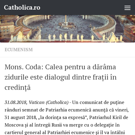
Catholica.ro
Skip to content
ECUMENISM
Mons. Coda: Calea pentru a dărâma
zidurile este dialogul dintre frații în
credință
31.08.2018, Vatican (Catholica)
- Un comunicat de puține
rânduri semnat de Patriarhia ecumenică anunță că vineri,
31 august 2018, „la dorința sa expresă”, Patriarhul Kiril de
Moscova și al întregii Rusii va merge cu o delegație în
cartierul general al Patriarhiei ecumenice și îl va întâlni