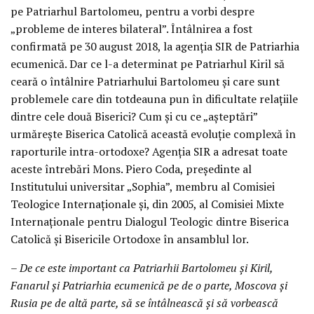
pe Patriarhul Bartolomeu, pentru a vorbi despre
„probleme de interes bilateral”. Întâlnirea a fost
confirmată pe 30 august 2018, la agenția SIR de Patriarhia
ecumenică. Dar ce l-a determinat pe Patriarhul Kiril să
ceară o întâlnire Patriarhului Bartolomeu și care sunt
problemele care din totdeauna pun în dificultate relațiile
dintre cele două Biserici? Cum și cu ce „așteptări”
urmărește Biserica Catolică această evoluție complexă în
raporturile intra-ortodoxe? Agenția SIR a adresat toate
aceste întrebări Mons. Piero Coda, președinte al
Institutului universitar „Sophia”, membru al Comisiei
Teologice Internaționale și, din 2005, al Comisiei Mixte
Internaționale pentru Dialogul Teologic dintre Biserica
Catolică și Bisericile Ortodoxe în ansamblul lor.
– De ce este important ca Patriarhii Bartolomeu și Kiril,
Fanarul și Patriarhia ecumenică pe de o parte, Moscova și
Rusia pe de altă parte, să se întâlnească și să vorbească