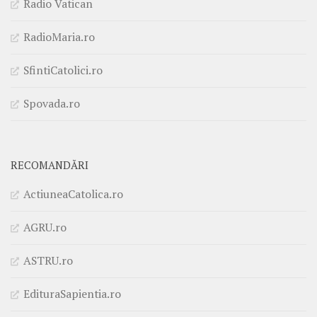
Radio Vatican
RadioMaria.ro
SfintiCatolici.ro
Spovada.ro
RECOMANDĂRI
ActiuneaCatolica.ro
AGRU.ro
ASTRU.ro
EdituraSapientia.ro