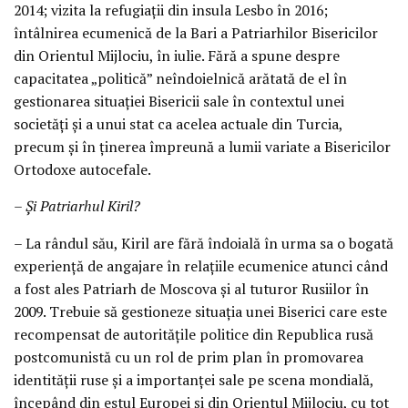
2014; vizita la refugiații din insula Lesbo în 2016;
întâlnirea ecumenică de la Bari a Patriarhilor Bisericilor
din Orientul Mijlociu, în iulie. Fără a spune despre
capacitatea „politică” neîndoielnică arătată de el în
gestionarea situației Bisericii sale în contextul unei
societăți și a unui stat ca acelea actuale din Turcia,
precum și în ținerea împreună a lumii variate a Bisericilor
Ortodoxe autocefale.
– Și Patriarhul Kiril?
– La rândul său, Kiril are fără îndoială în urma sa o bogată
experiență de angajare în relațiile ecumenice atunci când
a fost ales Patriarh de Moscova și al tuturor Rusiilor în
2009. Trebuie să gestioneze situația unei Biserici care este
recompensat de autoritățile politice din Republica rusă
postcomunistă cu un rol de prim plan în promovarea
identității ruse și a importanței sale pe scena mondială,
începând din estul Europei și din Orientul Mijlociu, cu tot