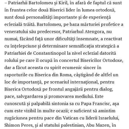
– Patriarhii Bartolomeu și Kiril, în afară de faptul că sunt
în fruntea celor două Biserici lider în lumea ortodoxă,
sunt două personalități importante și de experiență
eclezială trăită. Bartolomeu, pe baza mărturiei profetice a
veneratului său predecesor, Patriarhul Atengora, nu
numai, făcând față unor dificultăți însemnate, a reactivat
cu înțelepciune și determinare semnificația strategică a
Patriarhiei de Constantinopol la nivel eclezial datorită
rolului pe care îl ocupă în concertul Bisericilor Ortodoxe,
dar a făcut aceasta cu spirit ecumenic sincer în
raporturile cu Biserica din Roma, câștigând de altfel un
loc de importanță, pe scenariul internațional, pentru
Biserica Ortodoxă pe frontul angajării pentru dialog,
pace, salvgardarea și promovarea mediului. Este
cunoscută și palpabilă sintonia sa cu Papa Francisc, așa
cum este vizibil în multe ocazii; e suficient să amintim
rugăciunea pentru pace din Vatican cu liderii Israelului,
Shimon Peres, și al statului palestinian, Abu Mazen, în