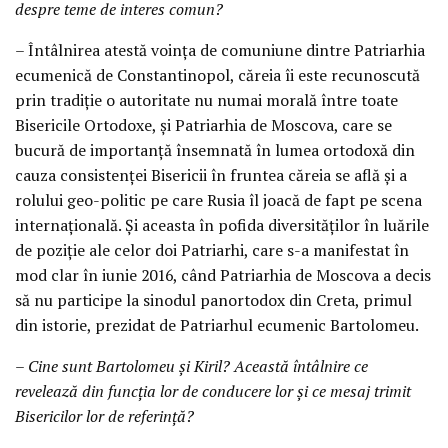
despre teme de interes comun?
– Întâlnirea atestă voința de comuniune dintre Patriarhia
ecumenică de Constantinopol, căreia îi este recunoscută
prin tradiție o autoritate nu numai morală între toate
Bisericile Ortodoxe, și Patriarhia de Moscova, care se
bucură de importanță însemnată în lumea ortodoxă din
cauza consistenței Bisericii în fruntea căreia se află și a
rolului geo-politic pe care Rusia îl joacă de fapt pe scena
internațională. Și aceasta în pofida diversităților în luările
de poziție ale celor doi Patriarhi, care s-a manifestat în
mod clar în iunie 2016, când Patriarhia de Moscova a decis
să nu participe la sinodul panortodox din Creta, primul
din istorie, prezidat de Patriarhul ecumenic Bartolomeu.
– Cine sunt Bartolomeu și Kiril? Această întâlnire ce
revelează din funcția lor de conducere lor și ce mesaj trimit
Bisericilor lor de referință?