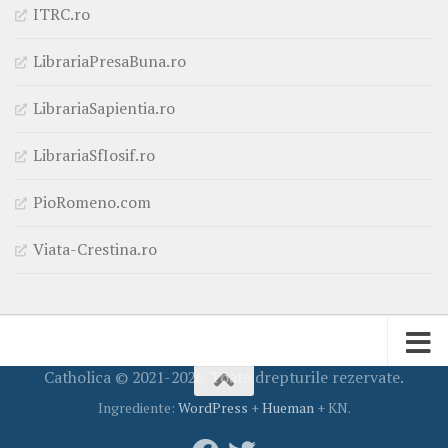
ITRC.ro
LibrariaPresaBuna.ro
LibrariaSapientia.ro
LibrariaSfIosif.ro
PioRomeno.com
Viata-Crestina.ro
Catholica © 2021-2026. Toate drepturile rezervate.
Ingrediente:
WordPress
+
Hueman
+ KN.