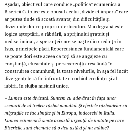
Așadar, obiectivul care conduce „politica” ecumenică a
Bisericii Catolice este opusul acelui „divide et impera” care
ar putea tinde să scoată avantaj din dificultățile și
diviziunile dintre proprii interlocutori. Mai degrabă este
logica așteptării, a răbdării, a sprijinului gratuit și
nediscriminat, a speranței care se naște din credința în
Isus, principele păcii. Repercusiunea fundamentală care
se poate dori este aceea ca toți să se angajeze cu
conștiință, eficacitate și perseverență crescândă în
construirea comuniunii, la toate nivelurile, în așa fel încât
divergențele să fie înfruntate cu ochiul credinței și al
iubirii, în slujba misiunii unice.
– Lumea este divizată. Suntem cu adevărat în fața unor
scenarii de al treilea război mondial. Și efectele războaielor cu
migrațiile se fac simțite și în Europa, îndeosebi în Italia.
Lumea ecumenică simte această urgență de unitate pe care
Bisericile sunt chemate să o dea astăzi și nu mâine?