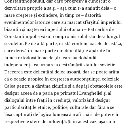
Constantinopolului, dar care progresiv a cunoscut o
dezvoltare proprie a sa și – așa cum s-a amintit deja – o
mare creștere și extindere, în timp ce – datorită
evenimentelor istorice care au marcat sfârșitul imperiului
bizantin și nașterea imperiului otoman – Patriarhia de
Constantinopol a văzut compromis rolul său de-a lungul
secolelor. Pe de altă parte, există contencioasele de astăzi,
care derivă în mare parte din dificultățile apărute în
lumea ortodoxă în acele țări care au dobândit
independența ca urmare a destrămării statului sovietic.
Trecerea este delicată și deloc ușoară, dar se poate arăta
ca o ocazie propice în creșterea autoconștiinței ecleziale.
Calea pentru a dărâma zidurile și a depăși obstacolele este
desigur aceea de a paria pe primatul Evangheliei și al
dialogului între frații în credință, valorizând desigur
particularitățile etnice, politice, culturale dar fără a se
lăsa capturați de logica lumească a afirmării de putere în
respectivele sfere de influență. Și în acest caz, așa cum