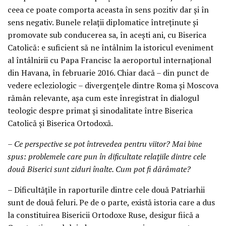
ceea ce poate comporta aceasta în sens pozitiv dar și în
sens negativ. Bunele relații diplomatice întreținute și
promovate sub conducerea sa, în acești ani, cu Biserica
Catolică: e suficient să ne întâlnim la istoricul eveniment
al întâlnirii cu Papa Francisc la aeroportul internațional
din Havana, în februarie 2016. Chiar dacă – din punct de
vedere ecleziologic – divergențele dintre Roma și Moscova
rămân relevante, așa cum este înregistrat în dialogul
teologic despre primat și sinodalitate între Biserica
Catolică și Biserica Ortodoxă.
– Ce perspective se pot întrevedea pentru viitor? Mai bine
spus: problemele care pun în dificultate relațiile dintre cele
două Biserici sunt ziduri înalte. Cum pot fi dărâmate?
– Dificultățile în raporturile dintre cele două Patriarhii
sunt de două feluri. Pe de o parte, există istoria care a dus
la constituirea Bisericii Ortodoxe Ruse, desigur fiică a