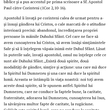
biblice și a pus accentul pe prima scrisoare a Sf. Apostol
Paul către Corinteni (1Cor 2,10-16).
Apostolul îi învață pe corinteni calea de urmat pentru a-
și însuși gândirea lui Cristos, o cale marcată de o atitudine
interioară precisă: abandonul, încredințarea propriei
persoane în mâinile Duhului Sfânt. Cel care ne face să
avem cunoașterea lui Cristos, să avem însăși simțămintele
Sale și să îi înțelegem văpaia inimii este Duhul Sfânt. Lăsat
în puterile sale, învață apostolul, omul nu înțelege cele ce
sunt ale Duhului Sfânt. „Există două spirite, două
modalități de gândire, simțire și acțiune: una care mă duce
la Spiritul lui Dumnezeu și una care mă duce la spiritul
lumii. Aceasta se întâmplă în viața noastră: noi toți avem
aceste două spirite, să le spunem astfel. Spiritul lui
Dumnezeu, care ne conduce la faptele bune, la caritate,
fraternitate, adorarea lui Dumnezeu, cunoașterea lui Isus,
la săvârșirea multor fapte de caritate, la rugăciune.
Celălalt este spiritul lumii, care ne conduce la vanitate,