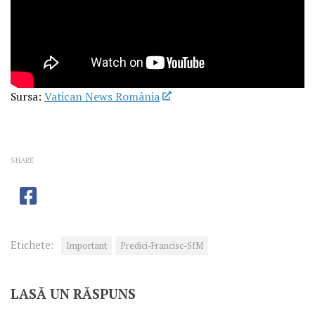
Sursa:
Vatican News România
SHARE
Etichete:
Important
Predici-Francisc-SfM
LASĂ UN RĂSPUNS