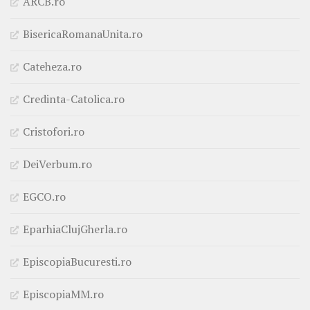
ARCB.ro
BisericaRomanaUnita.ro
Cateheza.ro
Credinta-Catolica.ro
Cristofori.ro
DeiVerbum.ro
EGCO.ro
EparhiaClujGherla.ro
EpiscopiaBucuresti.ro
EpiscopiaMM.ro