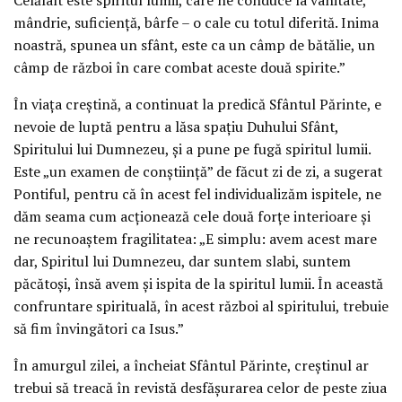
mândrie, suficiență, bârfe – o cale cu totul diferită. Inima
noastră, spunea un sfânt, este ca un câmp de bătălie, un
câmp de război în care combat aceste două spirite.”
În viața creștină, a continuat la predică Sfântul Părinte, e
nevoie de luptă pentru a lăsa spațiu Duhului Sfânt,
Spiritului lui Dumnezeu, și a pune pe fugă spiritul lumii.
Este „un examen de conștiință” de făcut zi de zi, a sugerat
Pontiful, pentru că în acest fel individualizăm ispitele, ne
dăm seama cum acționează cele două forțe interioare și
ne recunoaștem fragilitatea: „E simplu: avem acest mare
dar, Spiritul lui Dumnezeu, dar suntem slabi, suntem
păcătoși, însă avem și ispita de la spiritul lumii. În această
confruntare spirituală, în acest război al spiritului, trebuie
să fim învingători ca Isus.”
În amurgul zilei, a încheiat Sfântul Părinte, creștinul ar
trebui să treacă în revistă desfășurarea celor de peste ziua