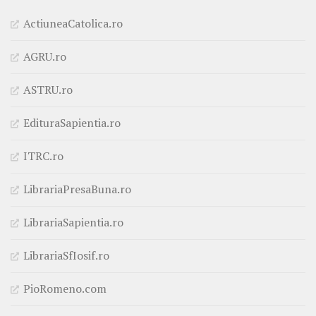
ActiuneaCatolica.ro
AGRU.ro
ASTRU.ro
EdituraSapientia.ro
ITRC.ro
LibrariaPresaBuna.ro
LibrariaSapientia.ro
LibrariaSfIosif.ro
PioRomeno.com