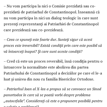
– Nu vom participa la nici o Comisie prezidată sau co-
prezidată de patriarhul de Constantinopol. Înseamnă că
nu vom participa în nici un dialog teologic în care sunt
prezenți reprezentanți ai Patriarhiei de Constantinopol
care prezidează sau co-prezidează.
– Ceea ce spuneți este foarte dur. Sunteți sigur că acest
proces este ireversibil? Există condiții prin care este posibil să
vă întoarceți înapoi? Și care sunt aceste condiții?
– Cred că este un proces reversibil, însă condiția pentru o
întoarcere la normalitate este abolirea din partea
Patriarhului de Constantinopol a deciziilor pe care el le-a
luat și unirea din nou cu familia Bisericilor Ortodoxe.
– Patriarhul Ioan al X-lea a propus să se convoace un Sinod
panortodox în care să se poată vorbi despre problema
„autocefalie”. Considerați că este o propunere posibilă pentru
o soluție a problemei?