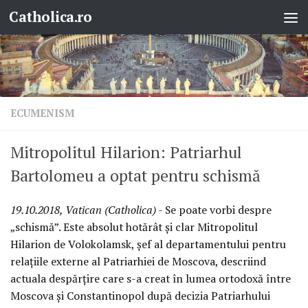
Catholica.ro
Skip to content
ECUMENISM
Mitropolitul Hilarion: Patriarhul
Bartolomeu a optat pentru schismă
19.10.2018, Vatican (Catholica)
- Se poate vorbi despre
„schismă”. Este absolut hotărât și clar Mitropolitul
Hilarion de Volokolamsk, șef al departamentului pentru
relațiile externe al Patriarhiei de Moscova, descriind
actuala despărțire care s-a creat în lumea ortodoxă între
Moscova și Constantinopol după decizia Patriarhului