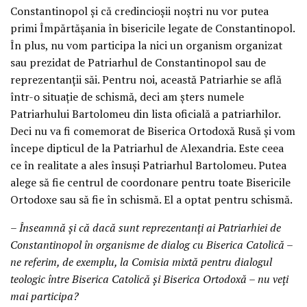
Constantinopol și că credincioșii noștri nu vor putea
primi Împărtășania în bisericile legate de Constantinopol.
În plus, nu vom participa la nici un organism organizat
sau prezidat de Patriarhul de Constantinopol sau de
reprezentanții săi. Pentru noi, această Patriarhie se află
într-o situație de schismă, deci am șters numele
Patriarhului Bartolomeu din lista oficială a patriarhilor.
Deci nu va fi comemorat de Biserica Ortodoxă Rusă și vom
începe dipticul de la Patriarhul de Alexandria. Este ceea
ce în realitate a ales însuși Patriarhul Bartolomeu. Putea
alege să fie centrul de coordonare pentru toate Bisericile
Ortodoxe sau să fie în schismă. El a optat pentru schismă.
– Înseamnă și că dacă sunt reprezentanți ai Patriarhiei de
Constantinopol în organisme de dialog cu Biserica Catolică –
ne referim, de exemplu, la Comisia mixtă pentru dialogul
teologic între Biserica Catolică și Biserica Ortodoxă – nu veți
mai participa?