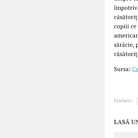
împotriva
căsătoriț
copiii ce
american
sărăcie, 
căsători
Sursa:
C
Etichete:
LASĂ U