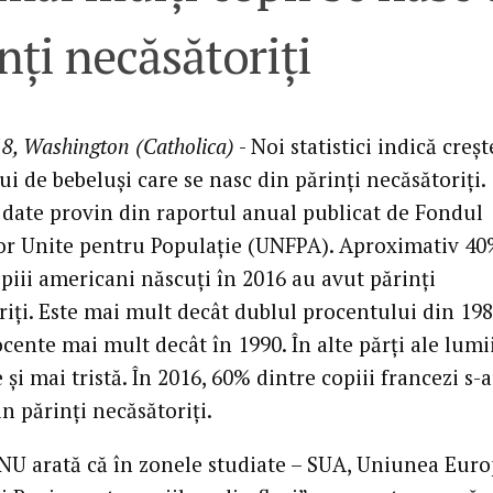
nți necăsătoriți
8, Washington (Catholica)
- Noi statistici indică creș
 de bebeluși care se nasc din părinți necăsătoriți.
 date provin din raportul anual publicat de Fondul
or Unite pentru Populație (UNFPA). Aproximativ 4
piii americani născuți în 2016 au avut părinți
iți. Este mai mult decât dublul procentului din 1980
cente mai mult decât în 1990. În alte părți ale lumi
e și mai tristă. În 2016, 60% dintre copiii francezi s-
n părinți necăsătoriți.
NU arată că în zonele studiate – SUA, Uniunea Eur