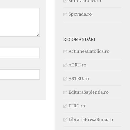
SfintiCatolici.ro
Spovada.ro
RECOMANDĂRI
ActiuneaCatolica.ro
AGRU.ro
ASTRU.ro
EdituraSapientia.ro
ITRC.ro
LibrariaPresaBuna.ro