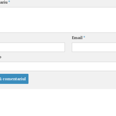
ariu
*
Email
*
b