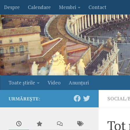
Despre
Calendare
Membri
Contact
Skip to content
Toate ştirile
Video
Anunţuri
SOCIAL/
URMĂREȘTE:
Tot 