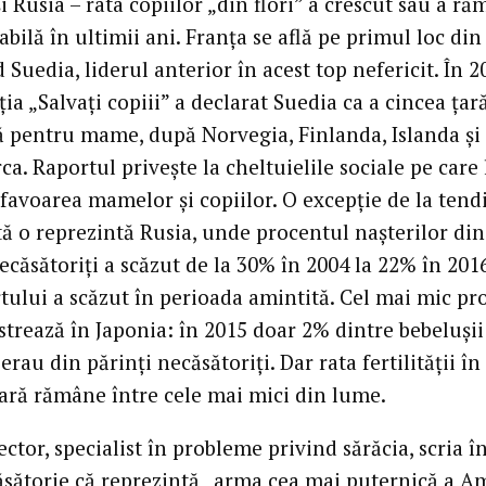
i Rusia – rata copiilor „din flori” a crescut sau a ră
tabilă în ultimii ani. Franța se află pe primul loc din
 Suedia, liderul anterior în acest top nefericit. În 2
ia „Salvați copiii” a declarat Suedia ca a cincea țar
 pentru mame, după Norvegia, Finlanda, Islanda și
. Raportul privește la cheltuielile sociale pe care 
 favoarea mamelor și copiilor. O excepție de la tend
ă o reprezintă Rusia, unde procentul nașterilor din
ecăsătoriți a scăzut de la 30% în 2004 la 22% în 2016
rtului a scăzut în perioada amintită. Cel mai mic pr
strează în Japonia: în 2015 doar 2% dintre bebelușii
erau din părinți necăsătoriți. Dar rata fertilității în
țară rămâne între cele mai mici din lume.
ctor, specialist în probleme privind sărăcia, scria î
ăsătorie că reprezintă „arma cea mai puternică a Am