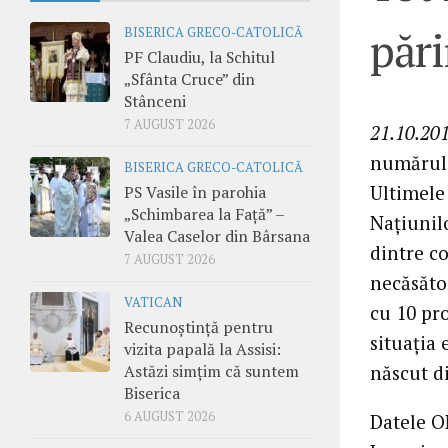
pări
BISERICA GRECO-CATOLICĂ
PF Claudiu, la Schitul
„Sfânta Cruce” din
Stânceni
7 AUGUST 2026
21.10.201
numărului
BISERICA GRECO-CATOLICĂ
Ultimele
PS Vasile în parohia
„Schimbarea la Față” –
Națiunil
Valea Caselor din Bârsana
dintre co
7 AUGUST 2026
necăsător
VATICAN
cu 10 pro
Recunoștință pentru
situația 
vizita papală la Assisi:
născut di
Astăzi simțim că suntem
Biserica
6 AUGUST 2026
Datele O