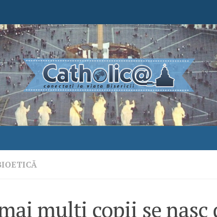
BIOETICĂ
mai mulți copii se nasc 