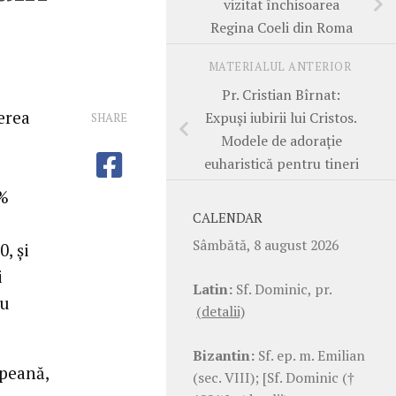
vizitat închisoarea
Regina Coeli din Roma
MATERIALUL ANTERIOR
Pr. Cristian Bîrnat:
terea
Expuși iubirii lui Cristos.
SHARE
Modele de adorație
euharistică pentru tineri
0%
CALENDAR
Sâmbătă, 8 august 2026
, și
i
Latin:
Sf. Dominic, pr.
au
(detalii)
Bizantin:
Sf. ep. m. Emilian
opeană,
(sec. VIII); [Sf. Dominic (†