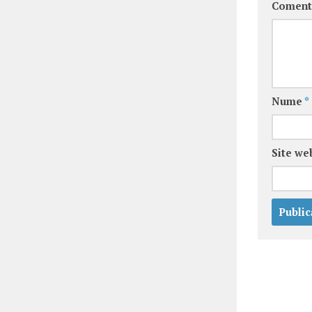
Coment
Nume
*
Site we