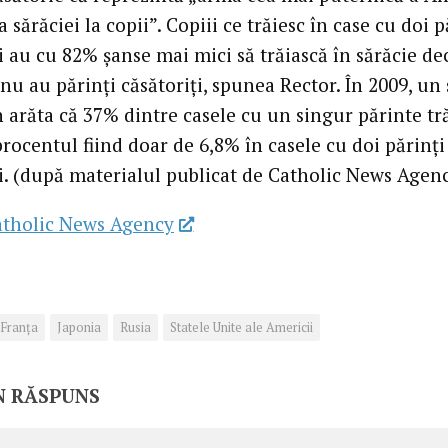
 sărăciei la copii”. Copiii ce trăiesc în case cu doi p
i au cu 82% șanse mai mici să trăiască în sărăcie de
 nu au părinți căsătoriți, spunea Rector. În 2009, un
 arăta că 37% dintre casele cu un singur părinte tr
procentul fiind doar de 6,8% în casele cu doi părinți
ți. (după materialul publicat de Catholic News Agen
atholic News Agency
Franţa
Japonia
Rusia
Statele Unite ale Americii
N RĂSPUNS