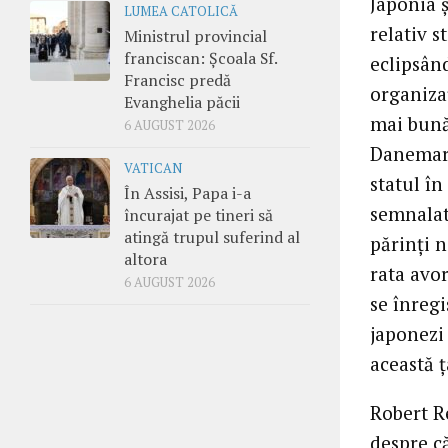
Japonia ș
LUMEA CATOLICĂ
relativ s
Ministrul provincial
franciscan: Școala Sf.
eclipsând
Francisc predă
organizaț
Evanghelia păcii
mai bună
6 AUGUST 2026
Danemarca
VATICAN
statul în
În Assisi, Papa i-a
semnalat
încurajat pe tineri să
atingă trupul suferind al
părinți n
altora
rata avo
6 AUGUST 2026
se înregi
japonezi 
această 
Robert Re
despre c