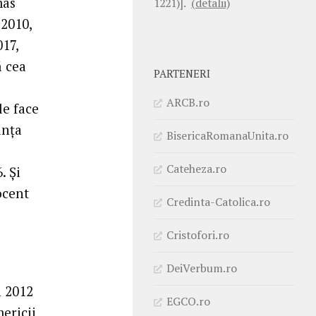
mas
1221)].
(detalii)
 2010,
017,
ă cea
PARTENERI
ARCB.ro
le face
ința
BisericaRomanaUnita.ro
Cateheza.ro
. Și
ocent
Credinta-Catolica.ro
Cristofori.ro
DeiVerbum.ro
n 2012
EGCO.ro
ericii