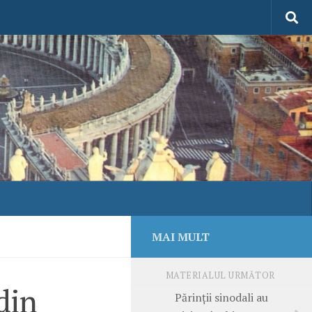
MAI MULT
MATERIALUL URMĂTOR
din
Părinții sinodali au