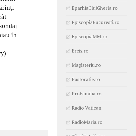
ărinți
EparhiaClujGherla.ro
cât
EpiscopiaBucuresti.ro
 sondaj
ăiau în
EpiscopiaMM.ro
Ercis.ro
cy)
Magisteriu.ro
Pastoratie.ro
ProFamilia.ro
Radio Vatican
RadioMaria.ro