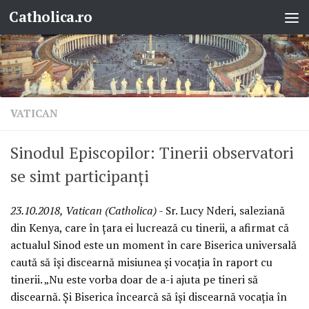
Catholica.ro
Skip to content
VATICAN
Sinodul Episcopilor: Tinerii observatori
se simt participanți
23.10.2018, Vatican (Catholica)
- Sr. Lucy Nderi, saleziană
din Kenya, care în țara ei lucrează cu tinerii, a afirmat că
actualul Sinod este un moment în care Biserica universală
caută să își discearnă misiunea și vocația în raport cu
tinerii. „Nu este vorba doar de a-i ajuta pe tineri să
discearnă. Și Biserica încearcă să își discearnă vocația în