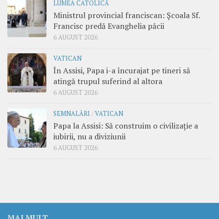
LUMEA CATOLICĂ
Ministrul provincial franciscan: Școala Sf.
Francisc predă Evanghelia păcii
6 AUGUST 2026
VATICAN
În Assisi, Papa i-a încurajat pe tineri să
atingă trupul suferind al altora
6 AUGUST 2026
SEMNALĂRI
/
VATICAN
Papa la Assisi: Să construim o civilizație a
iubirii, nu a diviziunii
6 AUGUST 2026
MAI MULT