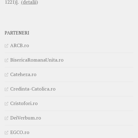
1221)].
(detalii)
PARTENERI
ARCB.ro
BisericaRomanaUnita.ro
Cateheza.ro
Credinta-Catolica.ro
Cristofori.ro
DeiVerbum.ro
EGCO.ro