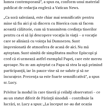
lumea contemporană”, a spus ea, conform unui material
publicat de redacția engleză a Vatican News.
„Ca soră saleziană, este chiar mai semnificativ pentru
mine să fiu aici și să discern cu Biserica cum să facem
această călătorie, cum să transmitem credința tinerilor
pentru ca ei să își descopere vocația în viață – o vocație
care se aliniază cu voința lui Dumnezeu. Sunt
impresionată de atmosfera de acasă de aici. Nu mă
așteptam. Sunt uimită de simplitatea multor Episcopi și
cred că ei urmează astfel exemplul Papei, care este mereu
aproape. Nu m-am așteptat ca Papa să stea la ușă primind
participanții, iar în pauze vine să ne salute și să ne
încurajeze. Prezența sa este foarte semnificativă”, a spus
sr. Lucy.
Privitor la modul în care tinerii și ceilalți observatori – ce
au un statut diferit de Părinții sinodali – contribuie la
lucrări, sr. Lucy a spus: „La început ne-au dat ocazia