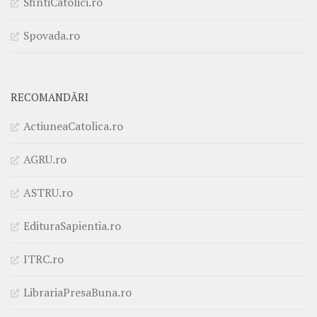
SfintiCatolici.ro
Spovada.ro
RECOMANDĂRI
ActiuneaCatolica.ro
AGRU.ro
ASTRU.ro
EdituraSapientia.ro
ITRC.ro
LibrariaPresaBuna.ro