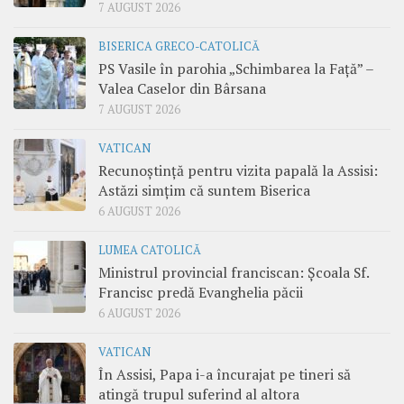
7 AUGUST 2026
BISERICA GRECO-CATOLICĂ
PS Vasile în parohia „Schimbarea la Față” –
Valea Caselor din Bârsana
7 AUGUST 2026
VATICAN
Recunoștință pentru vizita papală la Assisi:
Astăzi simțim că suntem Biserica
6 AUGUST 2026
LUMEA CATOLICĂ
Ministrul provincial franciscan: Școala Sf.
Francisc predă Evanghelia păcii
6 AUGUST 2026
VATICAN
În Assisi, Papa i-a încurajat pe tineri să
atingă trupul suferind al altora