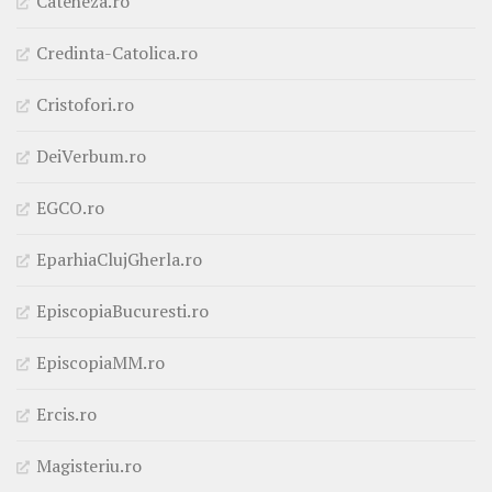
Cateheza.ro
Credinta-Catolica.ro
Cristofori.ro
DeiVerbum.ro
EGCO.ro
EparhiaClujGherla.ro
EpiscopiaBucuresti.ro
EpiscopiaMM.ro
Ercis.ro
Magisteriu.ro