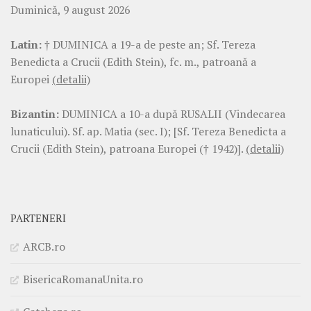
Duminică, 9 august 2026
Latin:
† DUMINICA a 19-a de peste an; Sf. Tereza
Benedicta a Crucii (Edith Stein), fc. m., patroană a
Europei
(detalii)
Bizantin:
DUMINICA a 10-a după RUSALII (Vindecarea
lunaticului). Sf. ap. Matia (sec. I); [Sf. Tereza Benedicta a
Crucii (Edith Stein), patroana Europei († 1942)].
(detalii)
PARTENERI
ARCB.ro
BisericaRomanaUnita.ro