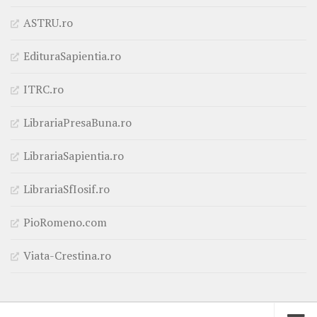
ASTRU.ro
EdituraSapientia.ro
ITRC.ro
LibrariaPresaBuna.ro
LibrariaSapientia.ro
LibrariaSfIosif.ro
PioRomeno.com
Viata-Crestina.ro