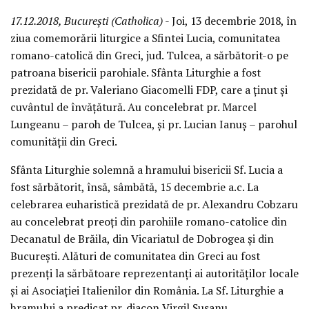
17.12.2018, București (Catholica)
- Joi, 13 decembrie 2018, în
ziua comemorării liturgice a Sfintei Lucia, comunitatea
romano-catolică din Greci, jud. Tulcea, a sărbătorit-o pe
patroana bisericii parohiale. Sfânta Liturghie a fost
prezidată de pr. Valeriano Giacomelli FDP, care a ținut și
cuvântul de învățătură. Au concelebrat pr. Marcel
Lungeanu – paroh de Tulcea, și pr. Lucian Ianuș – parohul
comunității din Greci.
Sfânta Liturghie solemnă a hramului bisericii Sf. Lucia a
fost sărbătorit, însă, sâmbătă, 15 decembrie a.c. La
celebrarea euharistică prezidată de pr. Alexandru Cobzaru
au concelebrat preoți din parohiile romano-catolice din
Decanatul de Brăila, din Vicariatul de Dobrogea și din
București. Alături de comunitatea din Greci au fost
prezenți la sărbătoare reprezentanți ai autorităților locale
și ai Asociației Italienilor din România. La Sf. Liturghie a
hramului a predicat pr. diacon Virgil Susanu.