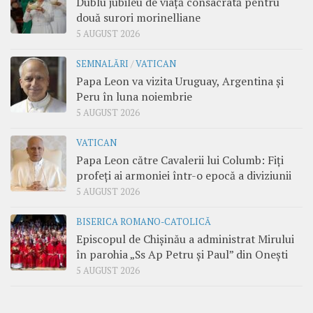
Dublu jubileu de viață consacrată pentru
două surori morinelliane
5 AUGUST 2026
SEMNALĂRI
/
VATICAN
Papa Leon va vizita Uruguay, Argentina și
Peru în luna noiembrie
5 AUGUST 2026
VATICAN
Papa Leon către Cavalerii lui Columb: Fiți
profeți ai armoniei într-o epocă a diviziunii
5 AUGUST 2026
BISERICA ROMANO-CATOLICĂ
Episcopul de Chișinău a administrat Mirului
în parohia „Ss Ap Petru și Paul” din Onești
5 AUGUST 2026