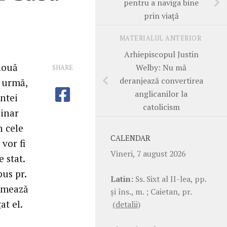
pentru a naviga bine
prin viață
MATERIALUL ANTERIOR
Arhiepiscopul Justin
 nouă
Welby: Nu mă
SHARE
deranjează convertirea
n urmă,
anglicanilor la
intei
catolicism
Pinar
n cele
CALENDAR
 vor fi
Vineri, 7 august 2026
 stat.
pus pr.
Latin:
Ss. Sixt al II-lea, pp.
ormează
şi îns., m. ; Caietan, pr.
at el.
(detalii)