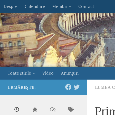
Despre
Calendare
Membri
Contact
Skip to content
Toate ştirile
Video
Anunţuri
LUMEA C
URMĂREȘTE:
Prim