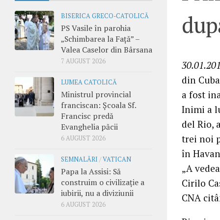
după
BISERICA GRECO-CATOLICĂ
PS Vasile în parohia
„Schimbarea la Față” –
Valea Caselor din Bârsana
7 AUGUST 2026
30.01.201
din Cuba,
LUMEA CATOLICĂ
a fost in
Ministrul provincial
franciscan: Școala Sf.
Inimi a l
Francisc predă
del Rio, 
Evanghelia păcii
trei noi 
6 AUGUST 2026
în Havana
SEMNALĂRI
/
VATICAN
„A vedea 
Papa la Assisi: Să
Cirilo Ca
construim o civilizație a
iubirii, nu a diviziunii
CNA citân
6 AUGUST 2026