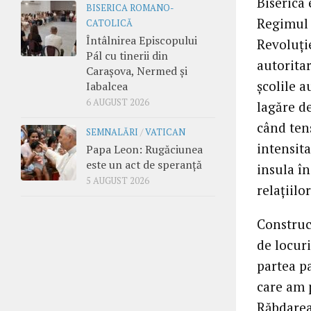
Biserica 
BISERICA ROMANO-
Regimul 
CATOLICĂ
Întâlnirea Episcopului
Revoluți
Pál cu tinerii din
autoritar
Carașova, Nermed și
școlile a
Iabalcea
6 AUGUST 2026
lagăre d
când tens
SEMNALĂRI
/
VATICAN
intensita
Papa Leon: Rugăciunea
este un act de speranță
insula în
5 AUGUST 2026
relațiilo
Construcț
de locuri
partea p
care am 
Răbdarea