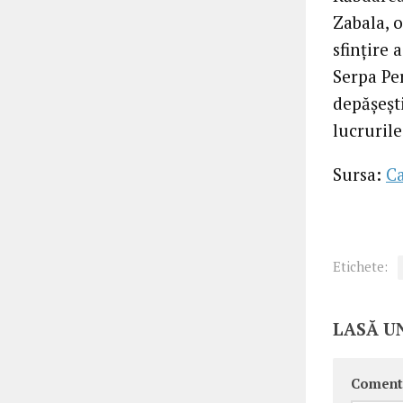
Zabala, o
sfințire 
Serpa Per
depășeșt
lucrurile
Sursa:
C
Etichete:
LASĂ U
Coment