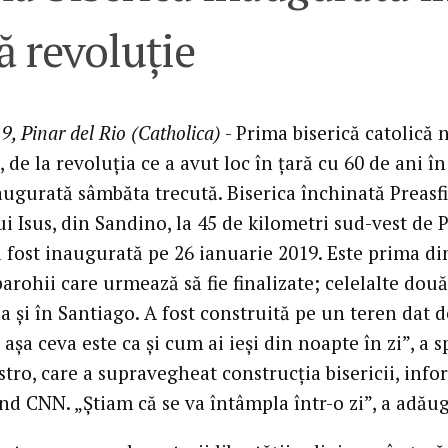
 revoluție
9, Pinar del Rio (Catholica)
- Prima biserică catolică
 de la revoluția ce a avut loc în țară cu 60 de ani î
augurată sâmbăta trecută. Biserica închinată Preasf
ui Isus, din Sandino, la 45 de kilometri sud-vest de 
a fost inaugurată pe 26 ianuarie 2019. Este prima di
parohii care urmează să fie finalizate; celelalte două
 și în Santiago. A fost construită pe un teren dat de
așa ceva este ca și cum ai ieși din noapte în zi”, a s
stro, care a supravegheat construcția bisericii, inf
d CNN. „Știam că se va întâmpla într-o zi”, a adăug