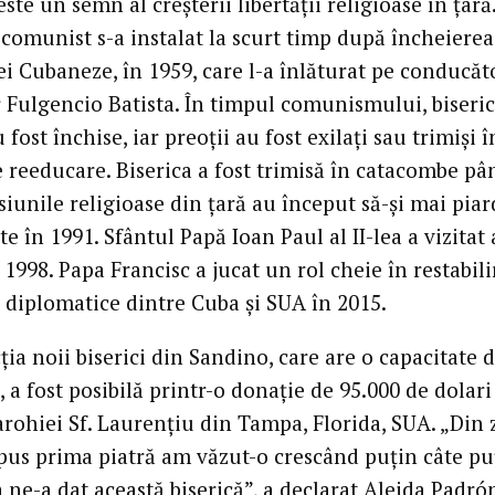
este un semn al creșterii libertății religioase în țară
comunist s-a instalat la scurt timp după încheierea
ei Cubaneze, în 1959, care l-a înlăturat pe conducăt
 Fulgencio Batista. În timpul comunismului, biserici
u fost închise, iar preoții au fost exilați sau trimiși î
e reeducare. Biserica a fost trimisă în catacombe pâ
iunile religioase din țară au început să-și mai piar
te în 1991. Sfântul Papă Ioan Paul al II-lea a vizitat
 1998. Papa Francisc a jucat un rol cheie în restabili
r diplomatice dintre Cuba și SUA în 2015.
ia noii biserici din Sandino, care are o capacitate 
, a fost posibilă printr-o donație de 95.000 de dolari
arohiei Sf. Laurențiu din Tampa, Florida, SUA. „Din 
pus prima piatră am văzut-o crescând puțin câte pu
 ne-a dat această biserică”, a declarat Aleida Padró