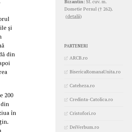
.
Bizantin:
Sf. cuv. m.
Dometie Persul († 262).
(detalii)
orul
le și
n
nă
PARTENERI
dă din
ARCB.ro
 apoi
rea
BisericaRomanaUnita.ro
Cateheza.ro
de 200
Credinta-Catolica.ro
 din
ziua în
Cristofori.ro
țin.
DeiVerbum.ro
n