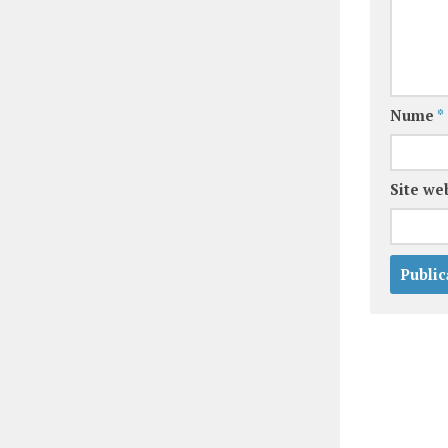
Nume
*
Site we