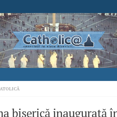
ATOLICĂ
a biserică inaugurată 