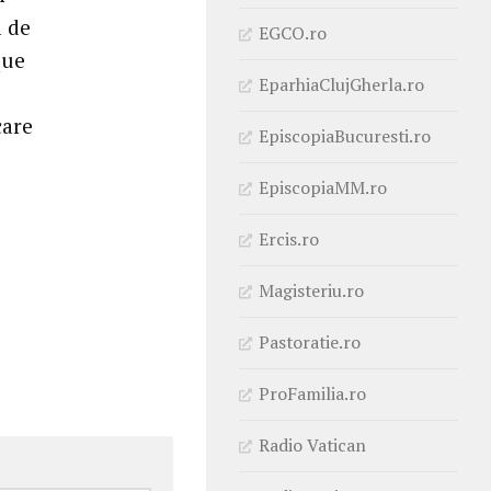
a de
EGCO.ro
que
EparhiaClujGherla.ro
care
EpiscopiaBucuresti.ro
EpiscopiaMM.ro
Ercis.ro
Magisteriu.ro
Pastoratie.ro
ProFamilia.ro
Radio Vatican