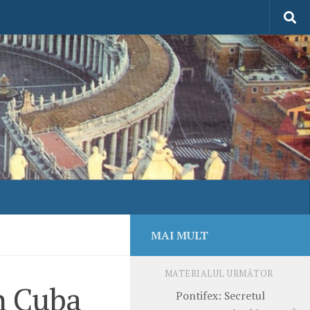
MAI MULT
MATERIALUL URMĂTOR
în Cuba
Pontifex: Secretul