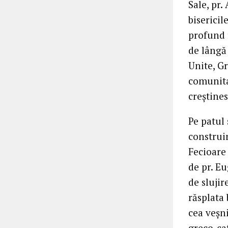
Sale, pr.
biserici
profund r
de lângă
Unite, Gr
comunita
creștines
Pe patul 
construir
Fecioare
de pr. Eu
de sluji
răsplata
cea veșn
greco-ca