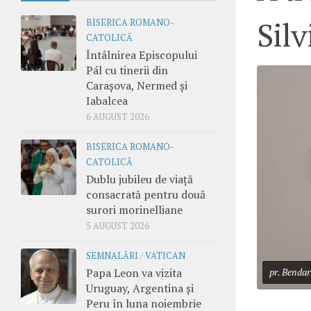
Silv
BISERICA ROMANO-
CATOLICĂ
Întâlnirea Episcopului
Pál cu tinerii din
Carașova, Nermed și
Iabalcea
6 AUGUST 2026
BISERICA ROMANO-
CATOLICĂ
Dublu jubileu de viață
consacrată pentru două
surori morinelliane
5 AUGUST 2026
SEMNALĂRI
/
VATICAN
Papa Leon va vizita
pr. Bendar
Uruguay, Argentina și
Peru în luna noiembrie