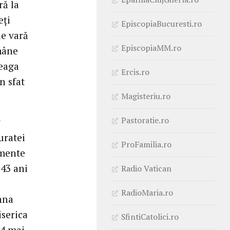
ră la
eți
EpiscopiaBucuresti.ro
de vară
EpiscopiaMM.ro
mâne
reaga
Ercis.ro
n sfat
Magisteriu.ro
Pastoratie.ro
v
uratei
ProFamilia.ro
amente
 43 ani
Radio Vatican
RadioMaria.ro
hna
iserica
SfintiCatolici.ro
 4 mai