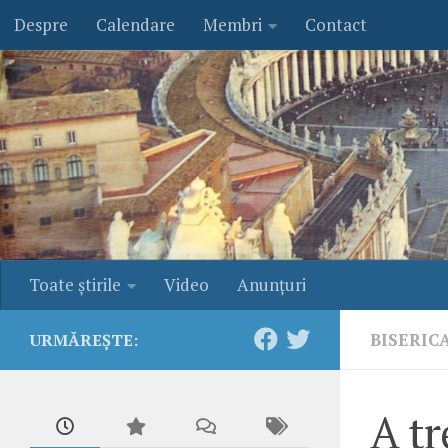
Despre
Calendare
Membri
Contact
Skip to content
Toate ştirile
Video
Anunţuri
BISERIC
URMĂREȘTE:
A tr