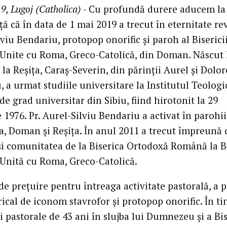
9, Lugoj (Catholica)
- Cu profundă durere aducem la
ă că în data de 1 mai 2019 a trecut în eternitate rev.
viu Bendariu, protopop onorific și paroh al Biserici
nite cu Roma, Greco-Catolică, din Doman. Născut 
la Reșița, Caraș-Severin, din părinții Aurel și Dolor
 a urmat studiile universitare la Institutul Teologi
e grad universitar din Sibiu, fiind hirotonit la 29
 1976. Pr. Aurel-Silviu Bendariu a activat în parohii
, Doman și Reșița. În anul 2011 a trecut împreună 
 și comunitatea de la Biserica Ortodoxă Română la B
nită cu Roma, Greco-Catolică.
e prețuire pentru întreaga activitate pastorală, a p
erical de iconom stavrofor și protopop onorific. În t
ii pastorale de 43 ani în slujba lui Dumnezeu și a Bis