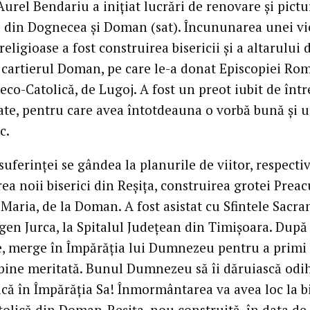
 Aurel Bendariu a inițiat lucrări de renovare și pictu
le din Dognecea și Doman (sat). Încununarea unei vi
eligioase a fost construirea bisericii și a altarului 
 cartierul Doman, pe care le-a donat Episcopiei Ro
eco-Catolică, de Lugoj. A fost un preot iubit de înt
te, pentru care avea întotdeauna o vorbă bună și u
c.
suferinței se gândea la planurile de viitor, respecti
ea noii biserici din Reșița, construirea grotei Preac
 Maria, de la Doman. A fost asistat cu Sfintele Sacr
gen Jurca, la Spitalul Județean din Timișoara. După
re, merge în Împărăția lui Dumnezeu pentru a primi
 bine meritată. Bunul Dumnezeu să îi dăruiască odi
ică în Împărăția Sa! Înmormântarea va avea loc la b
tolică din Doman-Reșița, nou construită, în data de