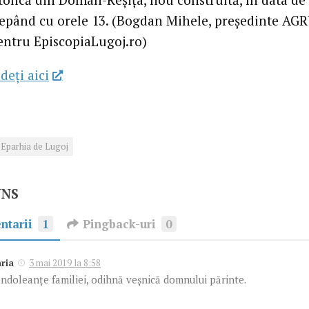
cepând cu orele 13. (Bogdan Mihele, președinte AG
pentru EpiscopiaLugoj.ro)
deţi aici
Eparhia de Lugoj
UNS
ntarii
1
Pingback-uri
0
ria
3 mai 2019 la 8:58
ndoleanțe familiei, odihnă veșnică domnului părinte.