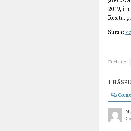
2019, în
Reșița, 
Sursa:
ve
Etichete:
1 RĂSP
Come
Ma
Co