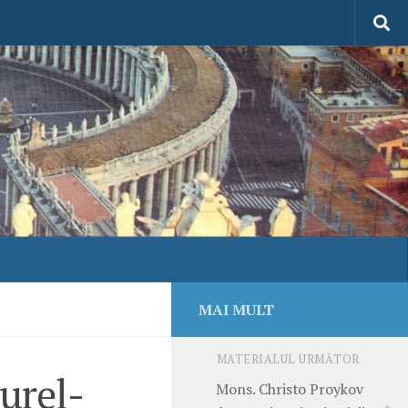
MAI MULT
MATERIALUL URMĂTOR
Aurel-
Mons. Christo Proykov