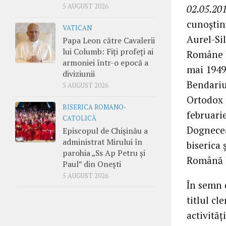
5 AUGUST 2026
02.05.201
cunoștinț
VATICAN
Aurel-Sil
Papa Leon către Cavalerii
lui Columb: Fiți profeți ai
Române U
armoniei într-o epocă a
mai 1949 
diviziunii
Bendariu,
5 AUGUST 2026
Ortodox d
BISERICA ROMANO-
februarie
CATOLICĂ
Dognecea
Episcopul de Chișinău a
administrat Mirului în
biserica
parohia „Ss Ap Petru și
Română U
Paul” din Onești
5 AUGUST 2026
În semn d
titlul cl
activităț