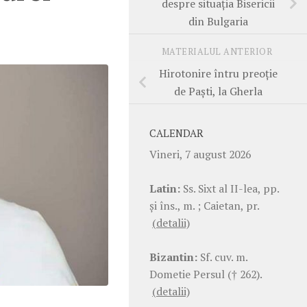
despre situația Bisericii
din Bulgaria
MATERIALUL ANTERIOR
Hirotonire întru preoție
de Paști, la Gherla
CALENDAR
Vineri, 7 august 2026
Latin:
Ss. Sixt al II-lea, pp.
şi îns., m. ; Caietan, pr.
(detalii)
Bizantin:
Sf. cuv. m.
Dometie Persul († 262).
(detalii)