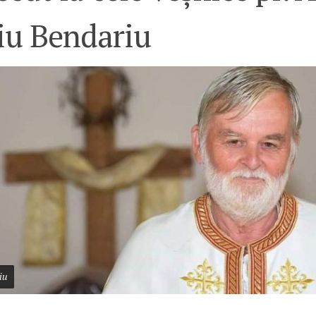
iu Bendariu
iu