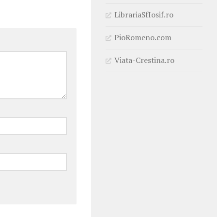
LibrariaSfIosif.ro
PioRomeno.com
Viata-Crestina.ro