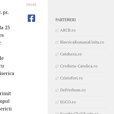
SHARE
 pr.
i
PARTENERI
la 23
ARCB.ro
es
BisericaRomanaUnita.ro
c
Cateheza.ro
le
cu
Credinta-Catolica.ro
iserica
Cristofori.ro
DeiVerbum.ro
rimit
impul
EGCO.ro
ericii
EparhiaClujGherla.ro