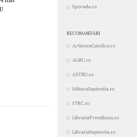
Spovada.ro
RU
RECOMANDĂRI
ActiuneaCatolica.ro
AGRU.ro
ASTRU.ro
EdituraSapientia.ro
ITRC.ro
LibrariaPresaBuna.ro
LibrariaSapientia.ro