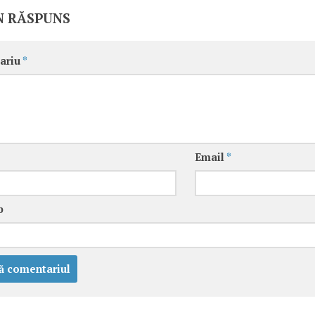
N RĂSPUNS
ariu
*
Email
*
b