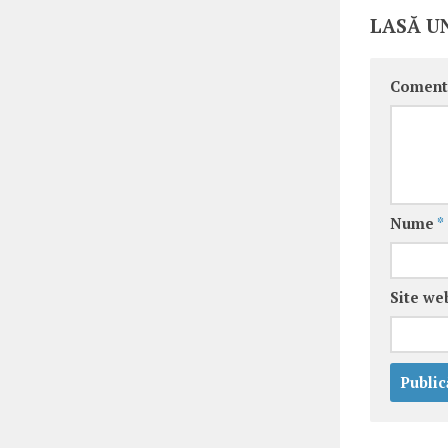
LASĂ U
Coment
Nume
*
Site we