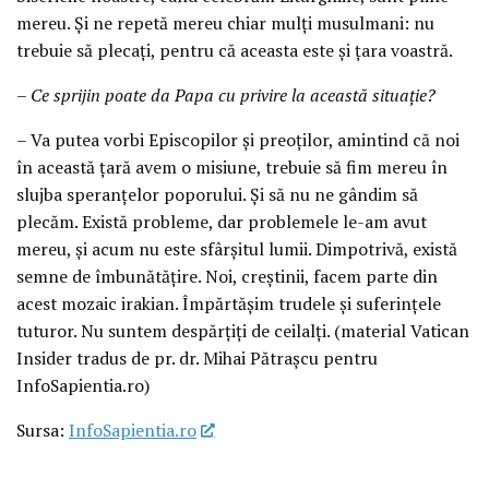
mereu. Și ne repetă mereu chiar mulți musulmani: nu
trebuie să plecați, pentru că aceasta este și țara voastră.
– Ce sprijin poate da Papa cu privire la această situație?
– Va putea vorbi Episcopilor și preoților, amintind că noi
în această țară avem o misiune, trebuie să fim mereu în
slujba speranțelor poporului. Și să nu ne gândim să
plecăm. Există probleme, dar problemele le-am avut
mereu, și acum nu este sfârșitul lumii. Dimpotrivă, există
semne de îmbunătățire. Noi, creștinii, facem parte din
acest mozaic irakian. Împărtășim trudele și suferințele
tuturor. Nu suntem despărțiți de ceilalți. (material Vatican
Insider tradus de pr. dr. Mihai Pătrașcu pentru
InfoSapientia.ro)
Sursa:
InfoSapientia.ro