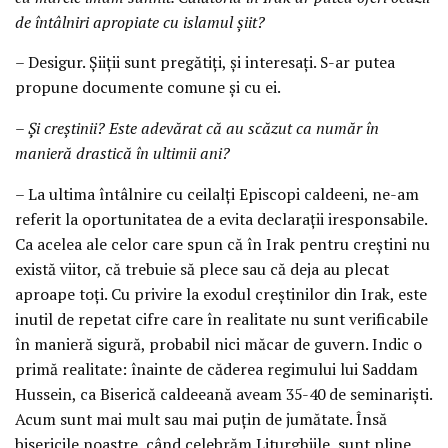
de întâlniri apropiate cu islamul șiit?
– Desigur. Șiiții sunt pregătiți, și interesați. S-ar putea
propune documente comune și cu ei.
– Și creștinii? Este adevărat că au scăzut ca număr în
manieră drastică în ultimii ani?
– La ultima întâlnire cu ceilalți Episcopi caldeeni, ne-am
referit la oportunitatea de a evita declarații iresponsabile.
Ca acelea ale celor care spun că în Irak pentru creștini nu
există viitor, că trebuie să plece sau că deja au plecat
aproape toți. Cu privire la exodul creștinilor din Irak, este
inutil de repetat cifre care în realitate nu sunt verificabile
în manieră sigură, probabil nici măcar de guvern. Indic o
primă realitate: înainte de căderea regimului lui Saddam
Hussein, ca Biserică caldeeană aveam 35-40 de seminariști.
Acum sunt mai mult sau mai puțin de jumătate. Însă
bisericile noastre, când celebrăm Liturghiile, sunt pline