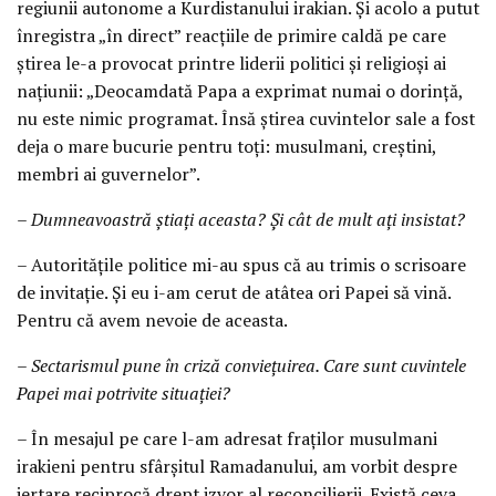
regiunii autonome a Kurdistanului irakian. Și acolo a putut
înregistra „în direct” reacțiile de primire caldă pe care
știrea le-a provocat printre liderii politici și religioși ai
națiunii: „Deocamdată Papa a exprimat numai o dorință,
nu este nimic programat. Însă știrea cuvintelor sale a fost
deja o mare bucurie pentru toți: musulmani, creștini,
membri ai guvernelor”.
– Dumneavoastră știați aceasta? Și cât de mult ați insistat?
– Autoritățile politice mi-au spus că au trimis o scrisoare
de invitație. Și eu i-am cerut de atâtea ori Papei să vină.
Pentru că avem nevoie de aceasta.
– Sectarismul pune în criză conviețuirea. Care sunt cuvintele
Papei mai potrivite situației?
– În mesajul pe care l-am adresat fraților musulmani
irakieni pentru sfârșitul Ramadanului, am vorbit despre
iertare reciprocă drept izvor al reconcilierii. Există ceva