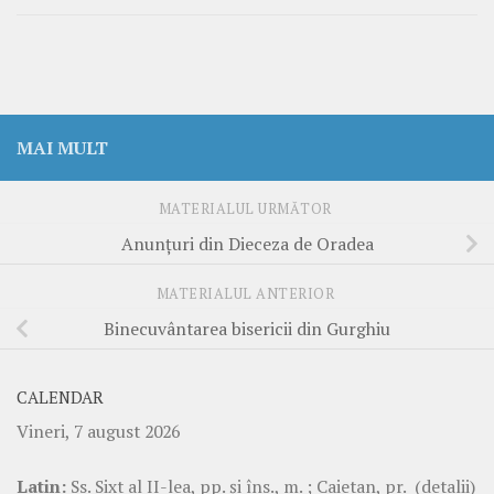
MAI MULT
MATERIALUL URMĂTOR
Anunțuri din Dieceza de Oradea
MATERIALUL ANTERIOR
Binecuvântarea bisericii din Gurghiu
CALENDAR
Vineri, 7 august 2026
Latin:
Ss. Sixt al II-lea, pp. şi îns., m. ; Caietan, pr.
(detalii)