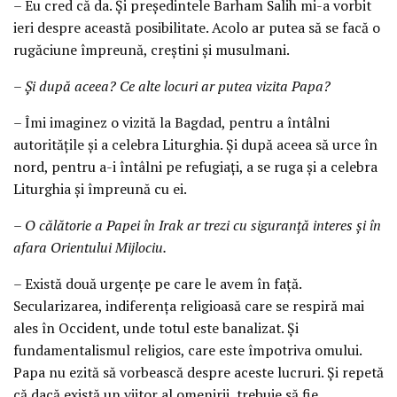
– Eu cred că da. Și președintele Barham Salih mi-a vorbit
ieri despre această posibilitate. Acolo ar putea să se facă o
rugăciune împreună, creștini și musulmani.
– Și după aceea? Ce alte locuri ar putea vizita Papa?
– Îmi imaginez o vizită la Bagdad, pentru a întâlni
autoritățile și a celebra Liturghia. Și după aceea să urce în
nord, pentru a-i întâlni pe refugiați, a se ruga și a celebra
Liturghia și împreună cu ei.
– O călătorie a Papei în Irak ar trezi cu siguranță interes și în
afara Orientului Mijlociu.
– Există două urgențe pe care le avem în față.
Secularizarea, indiferența religioasă care se respiră mai
ales în Occident, unde totul este banalizat. Și
fundamentalismul religios, care este împotriva omului.
Papa nu ezită să vorbească despre aceste lucruri. Și repetă
că dacă există un viitor al omenirii, trebuie să fie