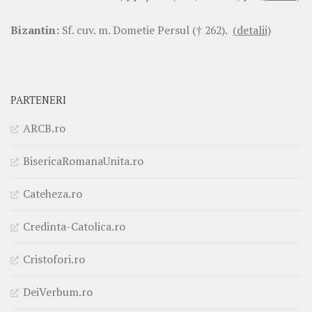
Bizantin:
Sf. cuv. m. Dometie Persul († 262).
(detalii)
PARTENERI
ARCB.ro
BisericaRomanaUnita.ro
Cateheza.ro
Credinta-Catolica.ro
Cristofori.ro
DeiVerbum.ro