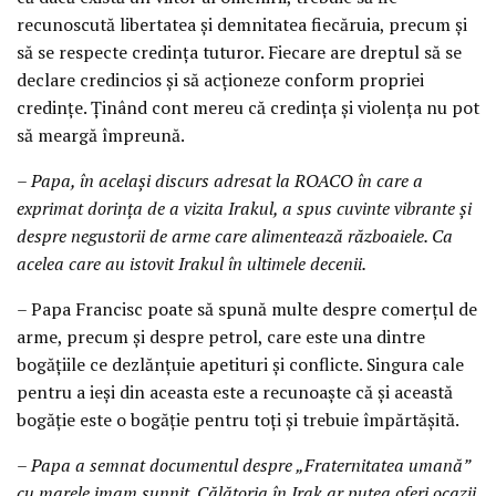
recunoscută libertatea și demnitatea fiecăruia, precum și
să se respecte credința tuturor. Fiecare are dreptul să se
declare credincios și să acționeze conform propriei
credințe. Ținând cont mereu că credința și violența nu pot
să meargă împreună.
– Papa, în același discurs adresat la ROACO în care a
exprimat dorința de a vizita Irakul, a spus cuvinte vibrante și
despre negustorii de arme care alimentează războaiele. Ca
acelea care au istovit Irakul în ultimele decenii.
– Papa Francisc poate să spună multe despre comerțul de
arme, precum și despre petrol, care este una dintre
bogățiile ce dezlănțuie apetituri și conflicte. Singura cale
pentru a ieși din aceasta este a recunoaște că și această
bogăție este o bogăție pentru toți și trebuie împărtășită.
– Papa a semnat documentul despre „Fraternitatea umană”
cu marele imam sunnit. Călătoria în Irak ar putea oferi ocazii