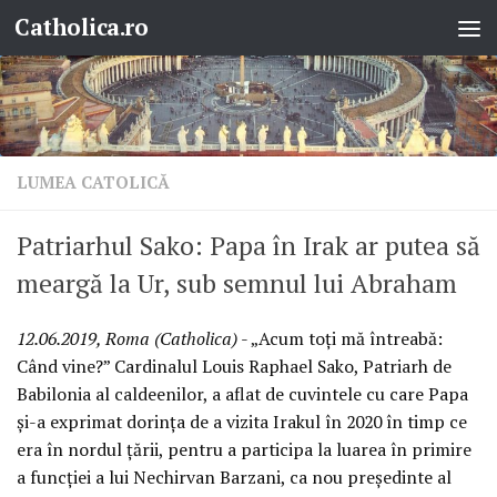
Catholica.ro
Skip to content
LUMEA CATOLICĂ
Patriarhul Sako: Papa în Irak ar putea să
meargă la Ur, sub semnul lui Abraham
12.06.2019, Roma (Catholica)
- „Acum toți mă întreabă:
Când vine?” Cardinalul Louis Raphael Sako, Patriarh de
Babilonia al caldeenilor, a aflat de cuvintele cu care Papa
și-a exprimat dorința de a vizita Irakul în 2020 în timp ce
era în nordul țării, pentru a participa la luarea în primire
a funcției a lui Nechirvan Barzani, ca nou președinte al