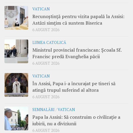
VATICAN
Recunoștință pentru vizita papală la Assisi:
Astăzi simțim că suntem Biserica
6 AUGUST 2026
LUMEA CATOLICĂ
Ministrul provincial franciscan: Școala Sf.
Francisc predă Evanghelia păcii
6 AUGUST 2026
VATICAN
În Assisi, Papa i-a încurajat pe tineri să
atingă trupul suferind al altora
6 AUGUST 2026
SEMNALĂRI
/
VATICAN
Papa la Assisi: Să construim o civilizație a
iubirii, nu a diviziunii
6 AUGUST 2026