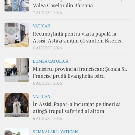
Valea Caselor din Bârsana
7 AUGUST 2026
VATICAN
Recunoștință pentru vizita papală la
Assisi: Astăzi simțim că suntem Biserica
6 AUGUST 2026
LUMEA CATOLICĂ
Ministrul provincial franciscan: Școala Sf.
Francisc predă Evanghelia păcii
6 AUGUST 2026
VATICAN
În Assisi, Papa i-a încurajat pe tineri să
atingă trupul suferind al altora
6 AUGUST 2026
SEMNALĂRI
/
VATICAN