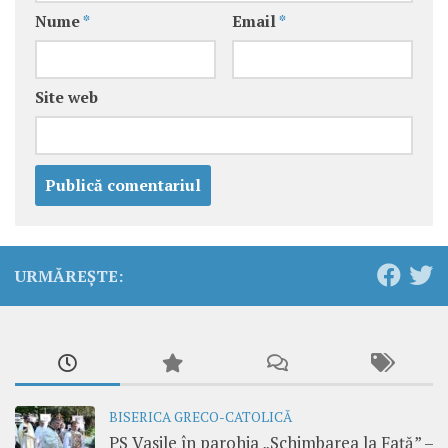
Nume
*
Email
*
Site web
URMĂREȘTE:
BISERICA GRECO-CATOLICĂ
PS Vasile în parohia „Schimbarea la Față” –