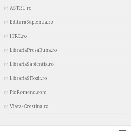
ASTRU.ro
EdituraSapientia.ro
ITRC.ro
LibrariaPresaBuna.ro
LibrariaSapientia.ro
LibrariaSfIosif.ro
PioRomeno.com
Viata-Crestina.ro