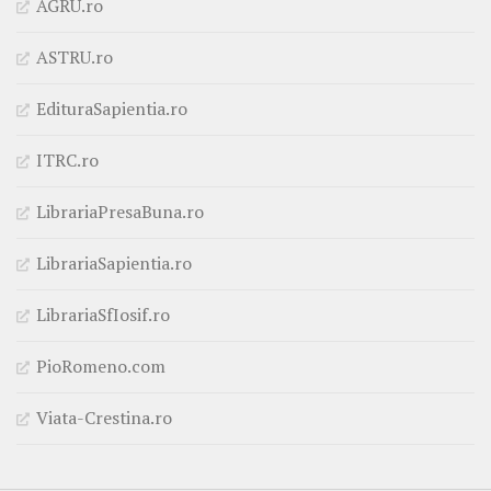
AGRU.ro
ASTRU.ro
EdituraSapientia.ro
ITRC.ro
LibrariaPresaBuna.ro
LibrariaSapientia.ro
LibrariaSfIosif.ro
PioRomeno.com
Viata-Crestina.ro