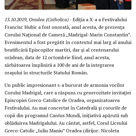
13.10.2019, Oradea (Catholica)
- Ediția a X-a a Festivalului
Francisc Hubic a fost onorată, anul acesta, de prezența
Corului Național de Cameră „Madrigal-Marin Constantin”.
Evenimentul a fost pregătit în contextul mai larg al anului
beatificării Episcopilor martiri, dar și al centenarului
orădean, data de 12 octombrie fiind, anul acesta,
sărbătoarea împlinirii a 100 de ani de la integrarea
orașului în structurile Statului Român.
Un public impresionant s-a bucurat de armonia vocilor
Corului Madrigal, care a răspuns cu generozitate invitației
Episcopiei Greco-Catolice de Oradea, organizatoarea
Festivalului. Au mai concertat în Catedrală și corurile de
copii din programul Cantus Mundi, inițiativă apărută sub
oblăduirea Madrigalului. Au cântat, astfel, Corul Liceului
Greco-Catolic „Iuliu Maniu” Oradea (dirijor: Nicoleta