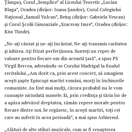
Țâmpu), Corul „Semplice” al Liceului Teoretic „Lucian
Blaga”, Oradea (dirijor: Ioana Șandor), Corul Colegiului
Național „Samuil Vulcan”, Beiuș (dirijor: Gabriela Vescan)
și Corul Școlii Gimnaziale „Szacsvay Imre”, Oradea (dirijor:
Kiss Tünde).
„Ne-ați cântat și ne-ați încântat. Ne-ați transmis caritatea
și iubirea. Ați frizat perfecțiunea. Sunteți un reper de
valoare pentru fiecare om din această țară”, a spus PS
Virgil Bercea, adresându-se Corului Madrigal la finalul
recitalului. „Am dorit ca, prin acest concert, să omagiem
acești șapte Episcopi martiri români, morți în închisorile
comuniste. Au fost mai mulți, cărora probabil nu le vom
cunoaște niciodată numele. Ei, prin credința și tăria lor de
a apăra adevărul dreptatea, rămân repere morale pentru
fiecare dintre noi. Se regăsesc, în acești martiri, toți cei
care au suferit în acea perioadă”, a mai spus Arhiereul.
„Alături de alte stiluri muzicale, cum ar fi renașterea