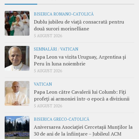
BISERICA ROMANO-CATOLICĂ
Dublu jubileu de viață consacrată pentru
două surori morinelliane
5 AUGUST 2026
SEMNALĂRI
/
VATICAN
Papa Leon va vizita Uruguay, Argentina și
Peru în luna noiembrie
5 AUGUST 2026
VATICAN
Papa Leon către Cavalerii lui Columb: Fiți
profeți ai armoniei într-o epocă a diviziunii
5 AUGUST 2026
BISERICA GRECO-CATOLICĂ
Aniversarea Asociației Cercetașii Munților la
30 de ani de la înființare – Jubileul ACM