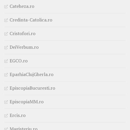
Cateheza.ro
Credinta-Catolica.ro
Cristofori.ro
DeiVerbum.ro
EGCO.ro
EparhiaClujGherla.ro
EpiscopiaBucuresti.ro
EpiscopiaMM.ro
Ercis.ro
Magisteriu.ro