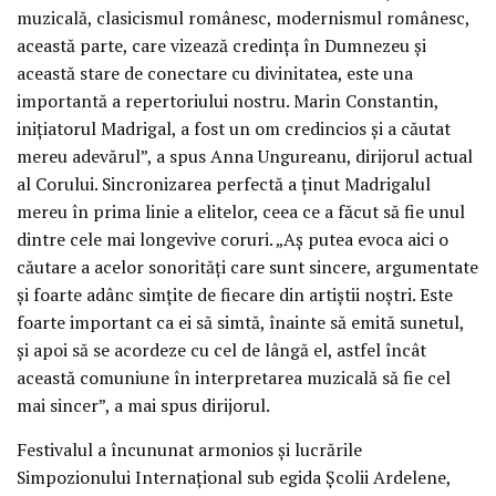
muzicală, clasicismul românesc, modernismul românesc,
această parte, care vizează credința în Dumnezeu și
această stare de conectare cu divinitatea, este una
importantă a repertoriului nostru. Marin Constantin,
inițiatorul Madrigal, a fost un om credincios și a căutat
mereu adevărul”, a spus Anna Ungureanu, dirijorul actual
al Corului. Sincronizarea perfectă a ținut Madrigalul
mereu în prima linie a elitelor, ceea ce a făcut să fie unul
dintre cele mai longevive coruri. „Aș putea evoca aici o
căutare a acelor sonorități care sunt sincere, argumentate
și foarte adânc simțite de fiecare din artiștii noștri. Este
foarte important ca ei să simtă, înainte să emită sunetul,
și apoi să se acordeze cu cel de lângă el, astfel încât
această comuniune în interpretarea muzicală să fie cel
mai sincer”, a mai spus dirijorul.
Festivalul a încununat armonios și lucrările
Simpozionului Internațional sub egida Școlii Ardelene,