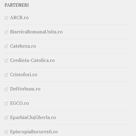
PARTENERI
ARCB.ro
BisericaRomanaUnita.ro
Cateheza.ro
Credinta-Catolica.ro
Cristofori.ro
DeiVerbum.ro
EGCO.ro
EparhiaClujGherla.ro
EpiscopiaBucuresti.ro