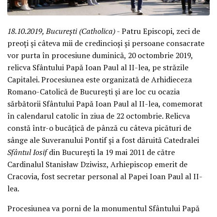
18.10.2019, București (Catholica)
- Patru Episcopi, zeci de
preoți și câteva mii de credincioși și persoane consacrate
vor purta în procesiune duminică, 20 octombrie 2019,
relicva Sfântului Papă Ioan Paul al II-lea, pe străzile
Capitalei. Procesiunea este organizată de Arhidieceza
Romano-Catolică de București și are loc cu ocazia
sărbătorii Sfântului Papă Ioan Paul al II-lea, comemorat
în calendarul catolic în ziua de 22 octombrie. Relicva
constă într-o bucățică de pânză cu câteva picături de
sânge ale Suveranului Pontif și a fost dăruită Catedralei
Sfântul Iosif
din București la 19 mai 2011 de către
Cardinalul Stanisław Dziwisz, Arhiepiscop emerit de
Cracovia, fost secretar personal al Papei Ioan Paul al II-
lea.
Procesiunea va porni de la monumentul Sfântului Papă