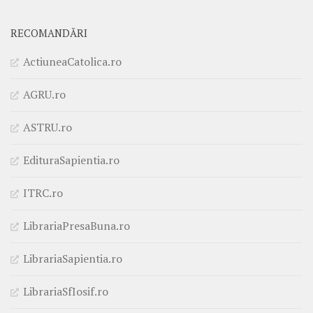
RECOMANDĂRI
ActiuneaCatolica.ro
AGRU.ro
ASTRU.ro
EdituraSapientia.ro
ITRC.ro
LibrariaPresaBuna.ro
LibrariaSapientia.ro
LibrariaSfIosif.ro