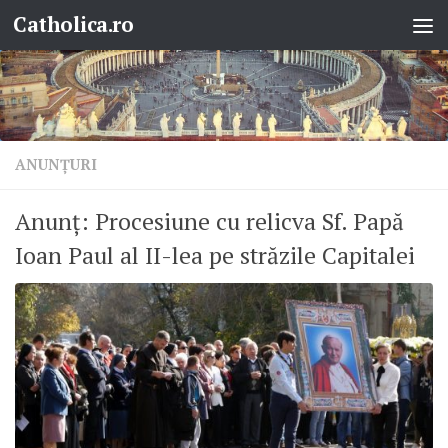
Catholica.ro
Skip to content
ANUNŢURI
Anunț: Procesiune cu relicva Sf. Papă
Ioan Paul al II-lea pe străzile Capitalei