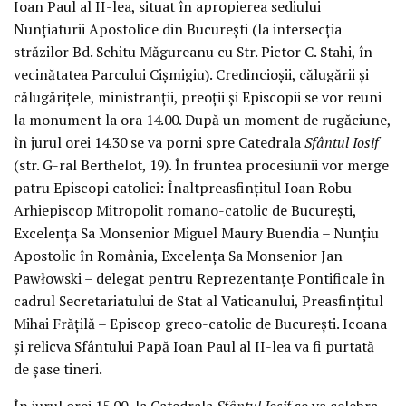
Ioan Paul al II-lea, situat în apropierea sediului
Nunțiaturii Apostolice din București (la intersecția
străzilor Bd. Schitu Măgureanu cu Str. Pictor C. Stahi, în
vecinătatea Parcului Cișmigiu). Credincioșii, călugării și
călugărițele, ministranții, preoții și Episcopii se vor reuni
la monument la ora 14.00. După un moment de rugăciune,
în jurul orei 14.30 se va porni spre Catedrala
Sfântul Iosif
(str. G-ral Berthelot, 19). În fruntea procesiunii vor merge
patru Episcopi catolici: Înaltpreasfințitul Ioan Robu –
Arhiepiscop Mitropolit romano-catolic de București,
Excelența Sa Monsenior Miguel Maury Buendia – Nunțiu
Apostolic în România, Excelența Sa Monsenior Jan
Pawłowski – delegat pentru Reprezentanțe Pontificale în
cadrul Secretariatului de Stat al Vaticanului, Preasfințitul
Mihai Frățilă – Episcop greco-catolic de București. Icoana
și relicva Sfântului Papă Ioan Paul al II-lea va fi purtată
de șase tineri.
În jurul orei 15.00, la Catedrala
Sfântul Iosif
se va celebra