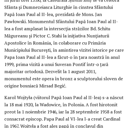
Sfânta și Dumnezeiasca Liturghie în cinstea Sfântului
Papă Ioan Paul al II-lea, prezidată de Mons. Jan
Pawłowski. Monumentul Sfântului Papă Ioan Paul al II-
lea a fost amplasat la intersecția străzilor Bd. Schitu
Măgureanu și Pictor C. Stahi la inițiativa Nunțiaturii
Apostolice în România, în colaborare cu Primăria
Municipiului București, în amintirea vizitei istorice pe care
Papa Ioan Paul al II-lea a făcut-o în țara noastră în anul
1999, prima vizită a unui Suveran Pontif într-o țară
majoritar ortodoxă. Dezvelit la 1 august 2011,
monumentul este opera în bronz a sculptorului sloven de
origine bosniacă Mirsad Begić.
Karol Wojtyła (viitorul Papă Ioan Paul al II-lea) s-a născut
la 18 mai 1920, la Wadowice, în Polonia. A fost hirotonit
preot la 1 noiembrie 1946, iar la 28 septembrie 1958 a fost
consacrat episcop. Papa Paul al VI-lea l-a creat Cardinal
în 1967. Wojtyła a fost ales papă în conclavul din