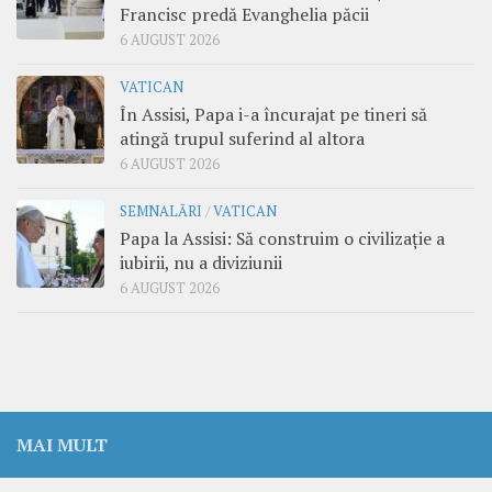
Francisc predă Evanghelia păcii
6 AUGUST 2026
VATICAN
În Assisi, Papa i-a încurajat pe tineri să
atingă trupul suferind al altora
6 AUGUST 2026
SEMNALĂRI
/
VATICAN
Papa la Assisi: Să construim o civilizație a
iubirii, nu a diviziunii
6 AUGUST 2026
MAI MULT