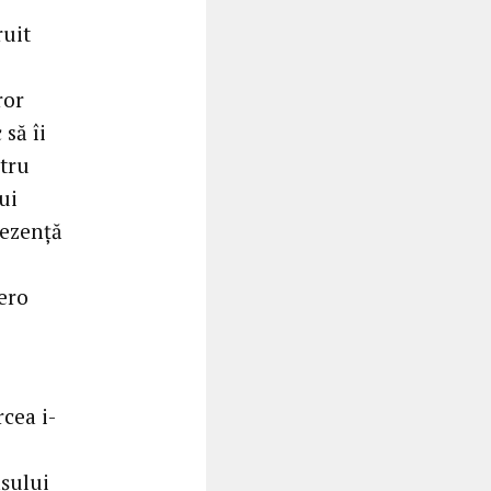
ruit
ror
 să îi
tru
ui
rezență
ero
rcea i-
așului