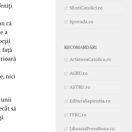
Veniți
SfintiCatolici.ro
Spovada.ro
un că
ce a
ocșii
RECOMANDĂRI
t față
erioară
ActiuneaCatolica.ro
AGRU.ro
e, nici
ASTRU.ro
 unii
EdituraSapientia.ro
ecât să
ITRC.ro
și
LibrariaPresaBuna.ro