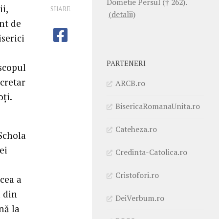
Dometie Persul († 262).
i,
SHARE
(detalii)
nt de
serici
PARTENERI
iscopul
cretar
ARCB.ro
ți.
BisericaRomanaUnita.ro
Cateheza.ro
„Schola
ei
Credinta-Catolica.ro
Cristofori.ro
rcea a
 din
DeiVerbum.ro
nă la