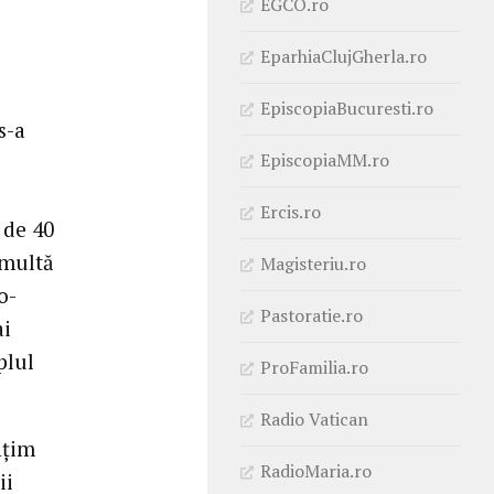
EGCO.ro
EparhiaClujGherla.ro
EpiscopiaBucuresti.ro
s-a
EpiscopiaMM.ro
Ercis.ro
 de 40
 multă
Magisteriu.ro
o-
Pastoratie.ro
ai
plul
ProFamilia.ro
Radio Vatican
nțim
RadioMaria.ro
ii