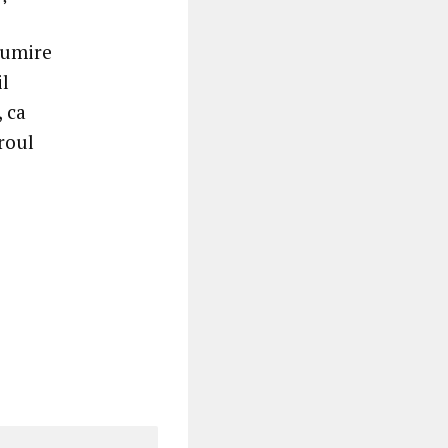
e
țumire
il
 ca
roul