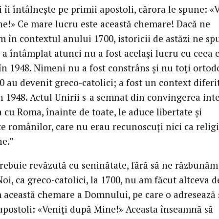
și îi întâlnește pe primii apostoli, cărora le spune: «
e!» Ce mare lucru este această chemare! Dacă ne
 în contextul anului 1700, istoricii de astăzi ne sp
-a întâmplat atunci nu a fost același lucru cu ceea 
în 1948. Nimeni nu a fost constrâns și nu toți ortod
0 au devenit greco-catolici; a fost un context diferi
in 1948. Actul Unirii s-a semnat din convingerea int
 cu Roma, înainte de toate, le aduce libertate și
 românilor, care nu erau recunoscuți nici ca religi
ne.”
 trebuie revăzută cu seninătate, fără să ne răzbunăm
 Noi, ca greco-catolici, la 1700, nu am făcut altceva d
 această chemare a Domnului, pe care o adresează 
r apostoli: «Veniți după Mine!» Aceasta înseamnă să