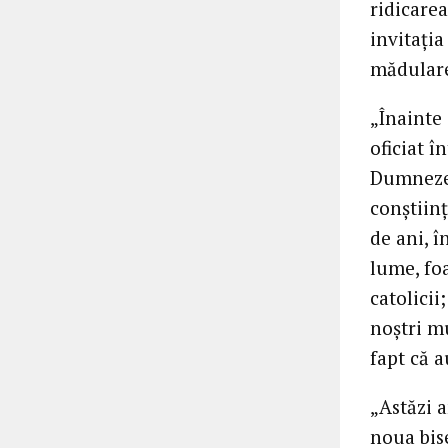
ridicarea
invitația
mădulare 
„Înainte 
oficiat î
Dumnezeu
conștiin
de ani, î
lume, fo
catolicii
noștri m
fapt că a
„Astăzi 
noua bis