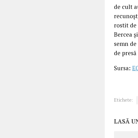
de cult a
recunoșt
rostit de
Bercea ș
semn de 
de presă
Sursa:
E
Etichete:
LASĂ U