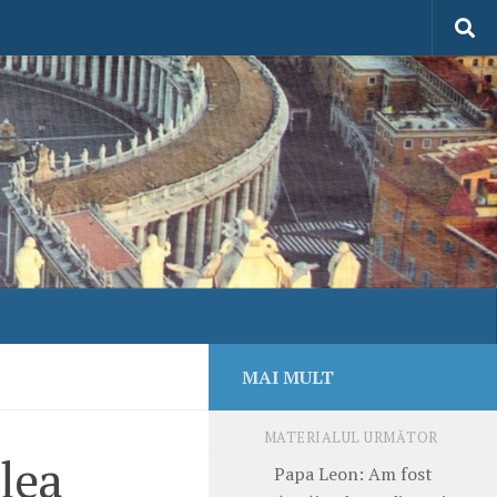
MAI MULT
MATERIALUL URMĂTOR
alea
Papa Leon: Am fost