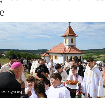
e
.ro / Eugen Ivuț