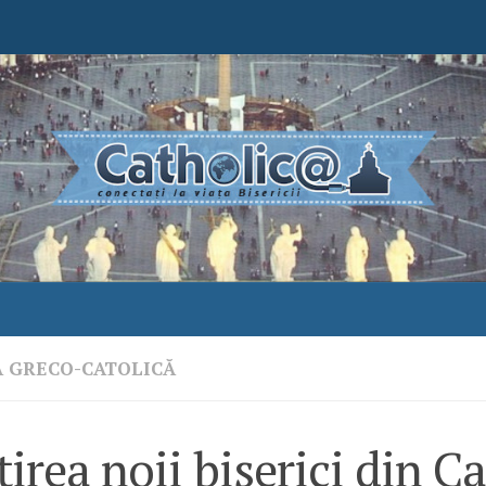
A GRECO-CATOLICĂ
țirea noii biserici din C