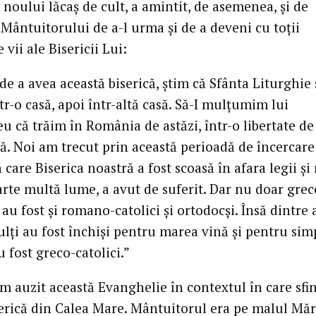
 noului lăcaș de cult, a amintit, de asemenea, și de
 Mântuitorului de a-l urma și de a deveni cu toții
vii ale Bisericii Lui:
de a avea această biserică, știm că Sfânta Liturghie 
ntr-o casă, apoi într-altă casă. Să-I mulțumim lui
 că trăim în România de astăzi, într-o libertate de
ță. Noi am trecut prin această perioadă de încercare
n care Biserica noastră a fost scoasă în afara legii și
arte multă lume, a avut de suferit. Dar nu doar grec
; au fost și romano-catolici și ortodocși. Însă dintre 
ulți au fost închiși pentru marea vină și pentru sim
u fost greco-catolici.”
am auzit această Evanghelie în contextul în care sfi
erică din Calea Mare. Mântuitorul era pe malul Măr