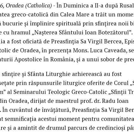
6, Oradea (Catholica)
- În Duminica a II-a după Rusali
tea greco-catolică din Calea Mare a trăit un mome
bucurie și împlinire spirituală prin sfințirea noii bi
e cu hramul „Nașterea Sfântului Ioan Botezătorul”.
 a fost oficiată de Preasfinția Sa Virgil Bercea, Ep
tolic de Oradea, în prezența Mons. Luca Caveada, se
turii Apostolice în România, și a unui sobor de preo
 sfințire și Sfânta Liturghie arhierească au fost
ețate prin răspunsurile liturgice oferite de Corul 
” al Seminarului Teologic Greco-Catolic „Sfinții Tr
din Oradea, dirijat de maestrul prof. dr. Radu Ioan
În cuvântul de învățătură, Preasfinția Sa Virgil Be
at semnificația acestui moment pentru comunitatea
re și a amintit de drumul parcurs de credincioși pâ