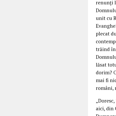
renunți 
Domnului
unit cu 
Evangheli
plecat du
contempor
trăind în
Domnului
lăsat tot
dorim? O
mai fi ni
români, n
„Doresc,
aici, din