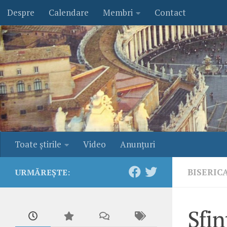
Despre
Calendare
Membri
Contact
Skip to content
Toate ştirile
Video
Anunţuri
BISERIC
URMĂREȘTE:
Sfin