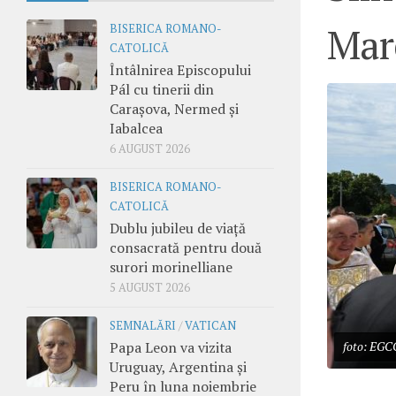
Mar
BISERICA ROMANO-
CATOLICĂ
Întâlnirea Episcopului
Pál cu tinerii din
Carașova, Nermed și
Iabalcea
6 AUGUST 2026
BISERICA ROMANO-
CATOLICĂ
Dublu jubileu de viață
consacrată pentru două
surori morinelliane
5 AUGUST 2026
SEMNALĂRI
/
VATICAN
Papa Leon va vizita
foto: EGCO
Uruguay, Argentina și
Peru în luna noiembrie