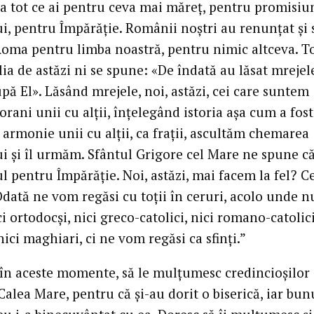
la tot ce ai pentru ceva mai măreț, pentru promisiu
, pentru Împărăție. Românii noștri au renunțat și 
Roma pentru limba noastră, pentru nimic altceva. To
a de astăzi ni se spune: «De îndată au lăsat mrejele
pă El». Lăsând mrejele, noi, astăzi, cei care suntem
ani unii cu alții, înțelegând istoria așa cum a fost
 armonie unii cu alții, ca frații, ascultăm chemarea
 și îl urmăm. Sfântul Grigore cel Mare ne spune c
ul pentru Împărăție. Noi, astăzi, mai facem la fel? C
dată ne vom regăsi cu toții în ceruri, acolo unde 
ci ortodocși, nici greco-catolici, nici romano-catolici
ici maghiari, ci ne vom regăsi ca sfinți.”
 în aceste momente, să le mulțumesc credincioșilor
 Calea Mare, pentru că și-au dorit o biserică, iar bun