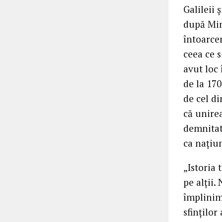
Galileii 
după Min
întoarcem
ceea ce s
avut loc 
de la 170
de cel d
că unirea
demnitate
ca națiu
„Istoria
pe alții.
împlinim
sfințilo