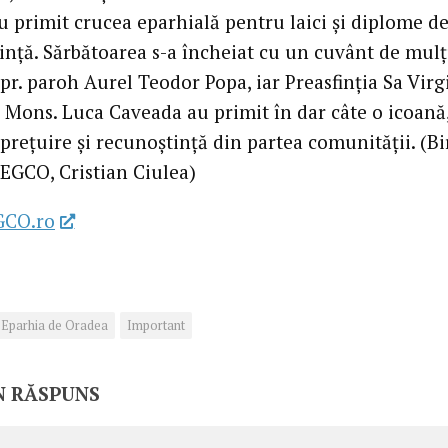
u primit crucea eparhială pentru laici și diplome d
ință. Sărbătoarea s-a încheiat cu un cuvânt de mul
 pr. paroh Aurel Teodor Popa, iar Preasfinția Sa Virg
i Mons. Luca Caveada au primit în dar câte o icoană,
prețuire și recunoștință din partea comunității. (Bi
 EGCO, Cristian Ciulea)
GCO.ro
Eparhia de Oradea
Important
N RĂSPUNS