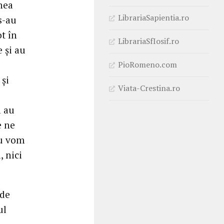
nea
LibrariaSapientia.ro
s-au
t în
LibrariaSfIosif.ro
 și au
PioRomeno.com
 și
Viata-Crestina.ro
ă au
e ne
nu vom
, nici
 de
ul