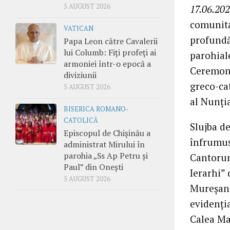
5 AUGUST 2026
17.06.202
comunita
VATICAN
profundă 
Papa Leon către Cavalerii
lui Columb: Fiți profeți ai
parohial
armoniei într-o epocă a
Ceremonia
diviziunii
greco-ca
5 AUGUST 2026
al Nunția
BISERICA ROMANO-
CATOLICĂ
Slujba de
Episcopul de Chișinău a
înfrumus
administrat Mirului în
parohia „Ss Ap Petru și
Cantorum
Paul” din Onești
Ierarhi” 
5 AUGUST 2026
Mureșan. 
evidenți
Calea Ma