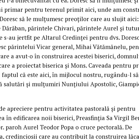
 i-a binecuvântat cu ea. Doresc să îi mulțumesc și
 primar pentru terenul primit aici, unde am const
 Doresc să le mulțumesc preoților care au slujit aici:
 Dărăban, părintele Chivari, părintele Aurel și tutu
e s-au jertfit pe Altarul Credinței pentru dvs. Doresc
c părintelui Vicar general, Mihai Vătămănelu, pen
care a avut-o în construirea acestei biserici, domnul
 care a proiectat biserica și Mons. Caveada pentru p
 faptul că este aici, în mijlocul nostru, rugându-l să
ă salutări și mulțumiri Nunțiului Apostolic, Giampi
de apreciere pentru activitatea pastorală și pentru
a în edificarea noii biserici, Preasfinția Sa Virgil Be
 pr. paroh Aurel Teodor Popa o cruce pectorală. De
 credincioșii care au contribuit la construirea lăc