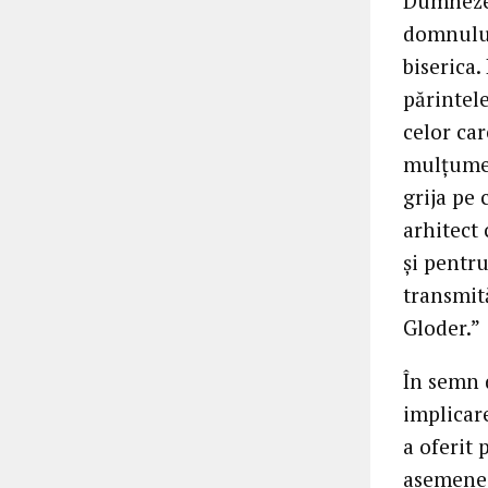
Dumnezeu
domnului
biserica.
părintele
celor car
mulțumes
grija pe 
arhitect
și pentru
transmit
Gloder.”
În semn 
implicare
a oferit
asemenea,