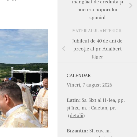
mângâiat de credința și
bucuria poporului
spaniol
MATERIALUL ANTERIOR
Jubileul de 40 de ani de
preoție al pr. Adalbert
Jäger
CALENDAR
Vineri, 7 august 2026
Latin:
Ss. Sixt al II-lea, pp.
şi îns., m. ; Caietan, pr.
(detalii)
Bizantin:
Sf. cuv. m.