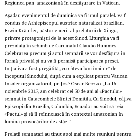
Regiunea pan-amazoniană în desfășurare în Vatican.
Așadar, evenimentul de duminică va fi unul paralel. Va fi
condus de Arhiepiscopul austriac naturalizat brazilian,
Erwin Kräutler, păstor emerit al prelaturii de Xingu,
printre protagoniștii de la acest Sinod. Liturghia va fi
prezidată în schimb de Cardinalul Claudio Hummes.
Celebrarea precum și actul semnării se vor desfășura în
formă privată și nu va fi permisă participarea presei.
Inițiativa a fost pregătită „cu câteva luni înainte” de
începutul Sinodului, după cum a explicat pentru Vatican
Insider organizatorul, pr. José Oscar Beozzo. „La 16
noiembrie 2015, am celebrat cei 50 de ani ai «Pactului»
semnat în Catacombele Sfintei Domitila. Cu Sinodul, câțiva
Episcopi din Brazilia, Columbia, Ecuador au voit să reia
«Pactul» și să îl reînnoiască în contextul amazonian în
lumina provocărilor de astăzi.”
Prelații semnatari au ținut apoi mai multe reuniuni pentru