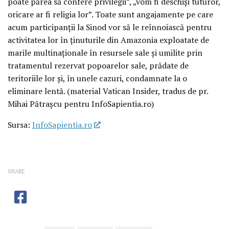
poate părea să confere privilegii”, „vom fi deschiși tuturor,
oricare ar fi religia lor”. Toate sunt angajamente pe care
acum participanții la Sinod vor să le reînnoiască pentru
activitatea lor în ținuturile din Amazonia exploatate de
marile multinaționale în resursele sale și umilite prin
tratamentul rezervat popoarelor sale, prădate de
teritoriile lor și, în unele cazuri, condamnate la o
eliminare lentă. (material Vatican Insider, tradus de pr.
Mihai Pătrașcu pentru InfoSapientia.ro)
Sursa:
InfoSapientia.ro
SHARE