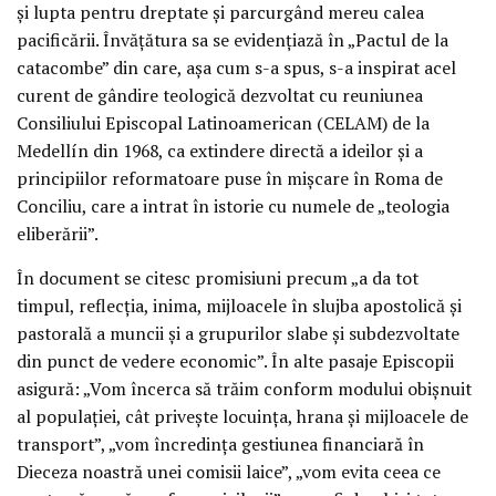
și lupta pentru dreptate și parcurgând mereu calea
pacificării. Învățătura sa se evidențiază în „Pactul de la
catacombe” din care, așa cum s-a spus, s-a inspirat acel
curent de gândire teologică dezvoltat cu reuniunea
Consiliului Episcopal Latinoamerican (CELAM) de la
Medellín din 1968, ca extindere directă a ideilor și a
principiilor reformatoare puse în mișcare în Roma de
Conciliu, care a intrat în istorie cu numele de „teologia
eliberării”.
În document se citesc promisiuni precum „a da tot
timpul, reflecția, inima, mijloacele în slujba apostolică și
pastorală a muncii și a grupurilor slabe și subdezvoltate
din punct de vedere economic”. În alte pasaje Episcopii
asigură: „Vom încerca să trăim conform modului obișnuit
al populației, cât privește locuința, hrana și mijloacele de
transport”, „vom încredința gestiunea financiară în
Dieceza noastră unei comisii laice”, „vom evita ceea ce