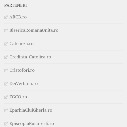
PARTENERI
ARCB.ro
BisericaRomanaUnita.ro
Cateheza.ro
Credinta-Catolica.ro
Cristofori.ro
DeiVerbum.ro
EGCO.ro
EparhiaClujGherla.ro
EpiscopiaBucuresti.ro