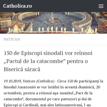
Catholica.ro
Skip to content
VATICAN
150 de Episcopi sinodali vor reînnoi
„Pactul de la catacombe” pentru o
Biserică săracă
19.10.2019, Vatican (Catholica)
- Circa 150 de participanți la
Sinodul Amazoniei se vor întâlni în această duminică, 20
octombrie, pentru a reînnoi așa-numitul „Pact de la
catacombe”, documentul pe care patruzeci și doi de
Episcopi și Cardinali, mai ales latinoamericani, l-au