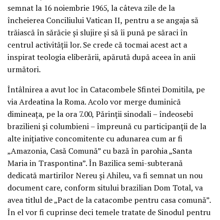
semnat la 16 noiembrie 1965, la câteva zile de la
încheierea Conciliului Vatican II, pentru a se angaja să
trăiască în sărăcie și slujire și să îi pună pe săraci în
centrul activității lor. Se crede că tocmai acest act a
inspirat teologia eliberării, apărută după aceea în anii
următori.
Întâlnirea a avut loc în Catacombele Sfintei Domitila, pe
via Ardeatina la Roma. Acolo vor merge duminică
dimineața, pe la ora 7.00, Părinții sinodali – îndeosebi
brazilieni și columbieni – împreună cu participanții de la
alte inițiative concomitente cu adunarea cum ar fi
„Amazonia, Casă Comună” cu bază în parohia „Santa
Maria in Traspontina”. În Bazilica semi-subterană
dedicată martirilor Nereu și Ahileu, va fi semnat un nou
document care, conform sitului brazilian Dom Total, va
avea titlul de „Pact de la catacombe pentru casa comună”.
În el vor fi cuprinse deci temele tratate de Sinodul pentru