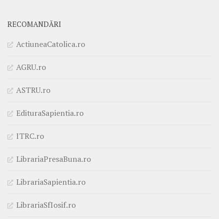
RECOMANDĂRI
ActiuneaCatolica.ro
AGRU.ro
ASTRU.ro
EdituraSapientia.ro
ITRC.ro
LibrariaPresaBuna.ro
LibrariaSapientia.ro
LibrariaSfIosif.ro