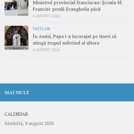
Ministrul provincial franciscan: Școala Sf.
Francisc predă Evanghelia păcii
6 AUGUST 2026
VATICAN
În Assisi, Papa i-a încurajat pe tineri să
atingă trupul suferind al altora
6 AUGUST 2026
MAI MULT
CALENDAR
Sâmbătă, 8 august 2026