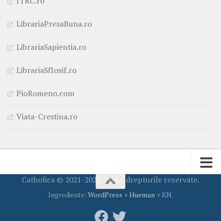
ITRC.ro
LibrariaPresaBuna.ro
LibrariaSapientia.ro
LibrariaSfIosif.ro
PioRomeno.com
Viata-Crestina.ro
Catholica © 2021-2026. Toate drepturile rezervate.
Ingrediente:
WordPress
+
Hueman
+ KN.