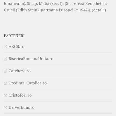
lunaticului). Sf. ap. Matia (sec. I); [Sf. Tereza Benedicta a
Crucii (Edith Stein), patroana Europei († 1942)].
(detalii)
PARTENERI
ARCB.ro
BisericaRomanaUnita.ro
Cateheza.ro
Credinta-Catolica.ro
Cristofori.ro
DeiVerbum.ro