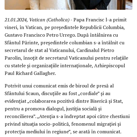
21.01.2024, Vatican (Catholica)
- Papa Francisc l-a primit
vineri, în Vatican, pe președintele Republicii Columbia,
Gustavo Francisco Petro Urrego. După întâlnirea cu
Sfântul Părinte, președintele columbian s-a întâlnit cu
secretarul de stat al Vaticanului, Cardinalul Pietro
Parolin, însoțit de secretarul Vaticanului pentru relațiile
cu statele și organizațiile internaționale, Arhiepiscopul
Paul Richard Gallagher.
Potrivit unui comunicat emis de biroul de presă al
Sfântului Scaun, discuțiile au fost „cordiale” și au
evidențiat „colaborarea pozitivă dintre Biserică și Stat,
pentru a promova dialogul, justiția socială și
reconcilierea”. „Atenția s-a îndreptat apoi către chestiuni
privind situația socio-politică, fenomenul migrației și
protecția mediului în regiune”, se arată în comunicat.