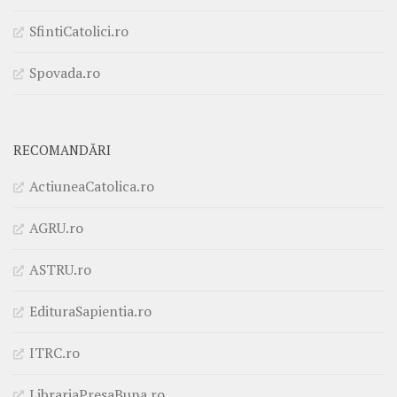
SfintiCatolici.ro
Spovada.ro
RECOMANDĂRI
ActiuneaCatolica.ro
AGRU.ro
ASTRU.ro
EdituraSapientia.ro
ITRC.ro
LibrariaPresaBuna.ro