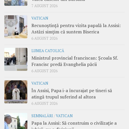
7 AUGUST 2026
VATICAN
Recunoștință pentru vizita papală la Assisi:
Astăzi simțim că suntem Biserica
6 AUGUST 2026
LUMEA CATOLICĂ
Ministrul provincial franciscan: Școala Sf.
Francisc predă Evanghelia păcii
6 AUGUST 2026
VATICAN
În Assisi, Papa i-a încurajat pe tineri să
atingă trupul suferind al altora
6 AUGUST 2026
SEMNALĂRI
/
VATICAN
Papa la Assisi: Să construim o civilizație a