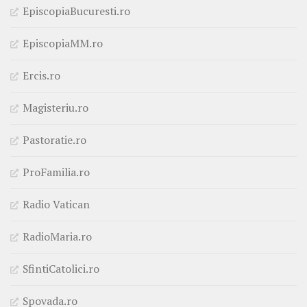
EpiscopiaBucuresti.ro
EpiscopiaMM.ro
Ercis.ro
Magisteriu.ro
Pastoratie.ro
ProFamilia.ro
Radio Vatican
RadioMaria.ro
SfintiCatolici.ro
Spovada.ro