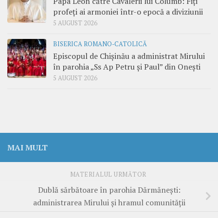
Papa Leon către Cavalerii lui Columb: Fiți
profeți ai armoniei într-o epocă a diviziunii
5 AUGUST 2026
BISERICA ROMANO-CATOLICĂ
Episcopul de Chișinău a administrat Mirului
în parohia „Ss Ap Petru și Paul” din Onești
5 AUGUST 2026
MAI MULT
MATERIALUL URMĂTOR
Dublă sărbătoare în parohia Dărmănești:
administrarea Mirului și hramul comunității