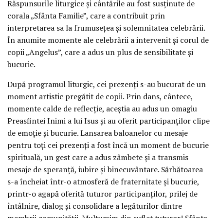
Răspunsurile liturgice și cântările au fost susținute de
corala „Sfânta Familie”, care a contribuit prin
interpretarea sa la frumusețea și solemnitatea celebrării.
În anumite momente ale celebrării a intervenit și corul de
copii „Angelus”, care a adus un plus de sensibilitate și
bucurie.
După programul liturgic, cei prezenți s-au bucurat de un
moment artistic pregătit de copii. Prin dans, cântece,
momente calde de reflecție, aceștia au adus un omagiu
Preasfintei Inimi a lui Isus și au oferit participanților clipe
de emoție și bucurie. Lansarea baloanelor cu mesaje
pentru toți cei prezenți a fost încă un moment de bucurie
spirituală, un gest care a adus zâmbete și a transmis
mesaje de speranță, iubire și binecuvântare. Sărbătoarea
s-a încheiat într-o atmosferă de fraternitate și bucurie,
printr-o agapă oferită tuturor participanților, prilej de
întâlnire, dialog și consolidare a legăturilor dintre
membrii comunității. Mulțumim din suflet tuturor! Sfânta