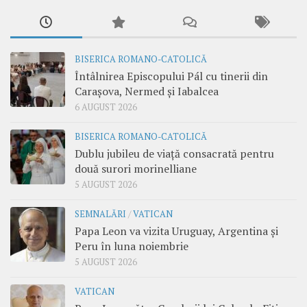
BISERICA ROMANO-CATOLICĂ
Întâlnirea Episcopului Pál cu tinerii din
Carașova, Nermed și Iabalcea
6 AUGUST 2026
BISERICA ROMANO-CATOLICĂ
Dublu jubileu de viață consacrată pentru
două surori morinelliane
5 AUGUST 2026
SEMNALĂRI
/
VATICAN
Papa Leon va vizita Uruguay, Argentina și
Peru în luna noiembrie
5 AUGUST 2026
VATICAN