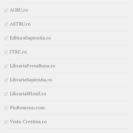
AGRU.ro
ASTRU.ro
EdituraSapientia.ro
ITRC.ro
LibrariaPresaBuna.ro
LibrariaSapientia.ro
LibrariaSfIosif.ro
PioRomeno.com
Viata-Crestina.ro