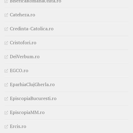
BisericaRomanaUnita.ro
Cateheza.ro
Credinta-Catolica.ro
Cristofori.ro
DeiVerbum.ro
EGCO.ro
EparhiaClujGherla.ro
EpiscopiaBucuresti.ro
EpiscopiaMM.ro
Ercis.ro