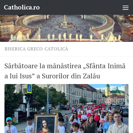
Catholica.ro
Skip to content
BISERICA GRECO-CATOLICĂ
Sărbătoare la mănăstirea „Sfânta Inimă
a lui Isus” a Surorilor din Zalău