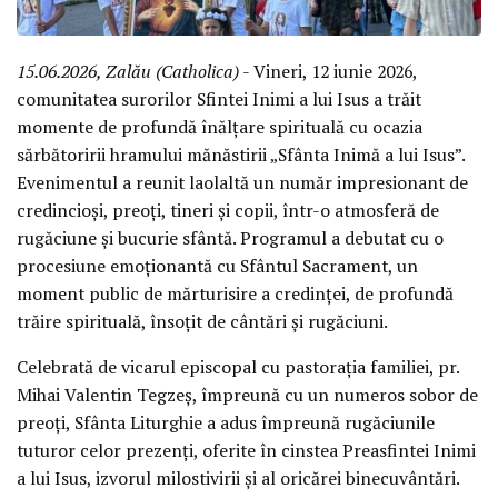
15.06.2026, Zalău (Catholica)
- Vineri, 12 iunie 2026,
comunitatea surorilor Sfintei Inimi a lui Isus a trăit
momente de profundă înălțare spirituală cu ocazia
sărbătoririi hramului mănăstirii „Sfânta Inimă a lui Isus”.
Evenimentul a reunit laolaltă un număr impresionant de
credincioși, preoți, tineri și copii, într-o atmosferă de
rugăciune și bucurie sfântă. Programul a debutat cu o
procesiune emoționantă cu Sfântul Sacrament, un
moment public de mărturisire a credinței, de profundă
trăire spirituală, însoțit de cântări și rugăciuni.
Celebrată de vicarul episcopal cu pastorația familiei, pr.
Mihai Valentin Tegzeș, împreună cu un numeros sobor de
preoți, Sfânta Liturghie a adus împreună rugăciunile
tuturor celor prezenți, oferite în cinstea Preasfintei Inimi
a lui Isus, izvorul milostivirii și al oricărei binecuvântări.