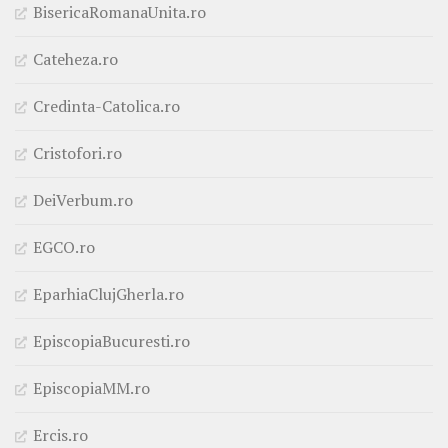
BisericaRomanaUnita.ro
Cateheza.ro
Credinta-Catolica.ro
Cristofori.ro
DeiVerbum.ro
EGCO.ro
EparhiaClujGherla.ro
EpiscopiaBucuresti.ro
EpiscopiaMM.ro
Ercis.ro