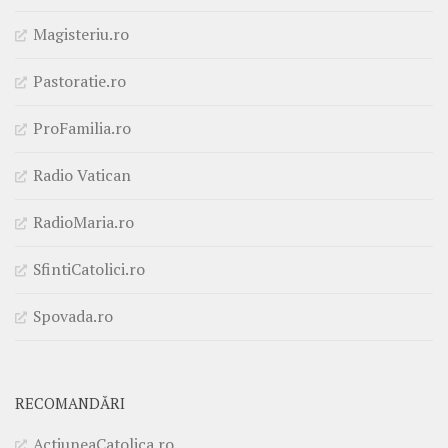
Magisteriu.ro
Pastoratie.ro
ProFamilia.ro
Radio Vatican
RadioMaria.ro
SfintiCatolici.ro
Spovada.ro
RECOMANDĂRI
ActiuneaCatolica.ro