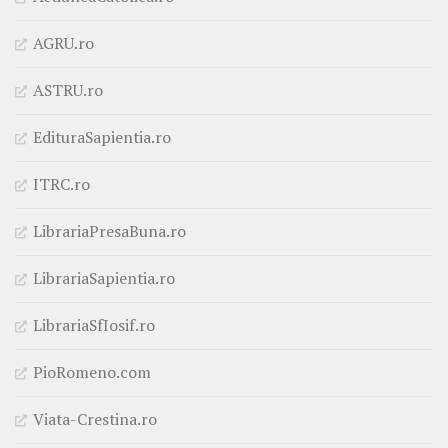
AGRU.ro
ASTRU.ro
EdituraSapientia.ro
ITRC.ro
LibrariaPresaBuna.ro
LibrariaSapientia.ro
LibrariaSfIosif.ro
PioRomeno.com
Viata-Crestina.ro