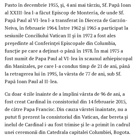
Pasto în decembrie 1955, și, 4 ani mai târziu, Sf. Papă Ioan
al XXIII-lea l-a făcut Episcop de Montería, de unde Sf.
Papă Paul al VI-lea l-a transferat în Dieceza de Garzón-
Neiva, în februarie 1964. Între 1962 și 1965 a participat la
sesiunile Conciliului Vatican II și în 1972 a fost ales
președinte al Conferinței Episcopale din Columbia,
funcție pe care a deținut-o până în 1978. În mai 1975 a
fost numit de Papa Paul al VI-lea în scaunul arhiepiscopal
din Manizales, pe care l-a condus timp de 21 de ani, până
la retragerea lui în 1995, la vârsta de 77 de ani, sub Sf.
Papă Ioan Paul al II-lea.
Cu doar 4 zile înainte de a împlini vârsta de 96 de ani, a
fost creat Cardinal în consistoriul din 14 februarie 2015,
de către Papa Francisc. Din cauza vârstei înaintate, nu a
putut fi prezent la consistoriul din Vatican, dar bereta și
inelul de Cardinal i-au fost trimise și le-a primit în cadrul
unei ceremonii din Catedrala capitalei Columbiei, Bogota.