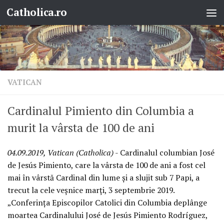
Catholica.ro
Skip to content
VATICAN
Cardinalul Pimiento din Columbia a
murit la vârsta de 100 de ani
04.09.2019, Vatican (Catholica)
- Cardinalul columbian José
de Jesús Pimiento, care la vârsta de 100 de ani a fost cel
mai în vârstă Cardinal din lume și a slujit sub 7 Papi, a
trecut la cele veșnice marți, 3 septembrie 2019.
„Conferința Episcopilor Catolici din Columbia deplânge
moartea Cardinalului José de Jesús Pimiento Rodríguez,