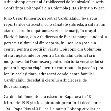
Arhiepiscop emerit al Arhidiecezei de Manizales”, a scris
Conferința Episcopală din Colombia (CEC) într-un tweet.
Julio César Pimiento, nepot al Cardinalului, le-a spus
reporterilor că acesta, cu o sănătate șubredă, a suferit un
atac de cord în după-amiaza zilei de marți, în orașul
Floridablanca, din Arhidieceza de Bucaramanga, unde și-a
petrecut ultimii ani din viața sa, în Casa San José, un
centru pentru preoții în vârstă. Episcopii din Columbia
oferă rugăciunile lor pentru Cardinalul defunct și îi
mulțumesc lui Dumnezeu pentru mărturia vocației lui și
pentru lunga sa viață, pentru contribuția la pace în țara
lor. În același timp, adresează condoleanțe familiei
Cardinalului decedat și clerului Arhidiecezei de
Bucaramanga.
Cardinalul Pimiento s-a născut în Zapatoca în 18
februarie 1919 și a fost hirotonit preot în 14 decembrie
1941. Papa Pius al XII-lea l-a numit Episcop auxiliar de