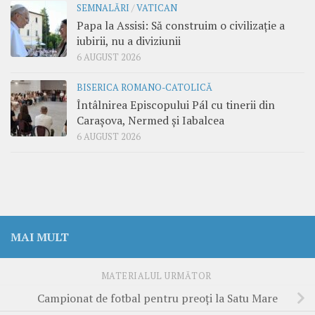
SEMNALĂRI
/
VATICAN
Papa la Assisi: Să construim o civilizație a
iubirii, nu a diviziunii
6 AUGUST 2026
BISERICA ROMANO-CATOLICĂ
Întâlnirea Episcopului Pál cu tinerii din
Carașova, Nermed și Iabalcea
6 AUGUST 2026
MAI MULT
MATERIALUL URMĂTOR
Campionat de fotbal pentru preoți la Satu Mare