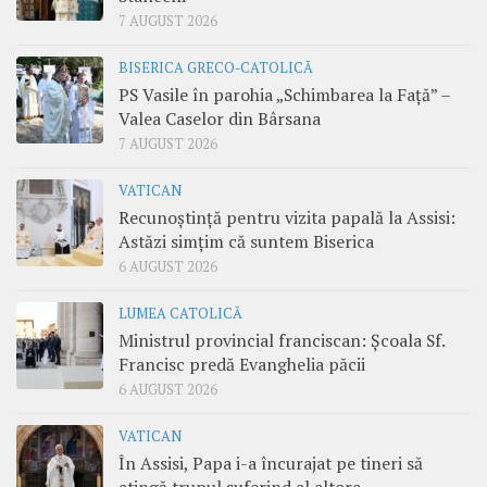
7 AUGUST 2026
BISERICA GRECO-CATOLICĂ
PS Vasile în parohia „Schimbarea la Față” –
Valea Caselor din Bârsana
7 AUGUST 2026
VATICAN
Recunoștință pentru vizita papală la Assisi:
Astăzi simțim că suntem Biserica
6 AUGUST 2026
LUMEA CATOLICĂ
Ministrul provincial franciscan: Școala Sf.
Francisc predă Evanghelia păcii
6 AUGUST 2026
VATICAN
În Assisi, Papa i-a încurajat pe tineri să