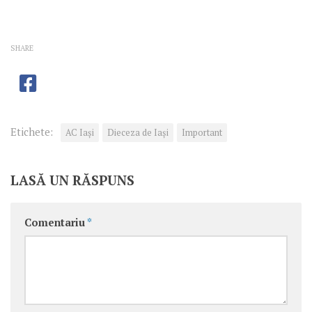
SHARE
Etichete:
AC Iași
Dieceza de Iași
Important
LASĂ UN RĂSPUNS
Comentariu
*