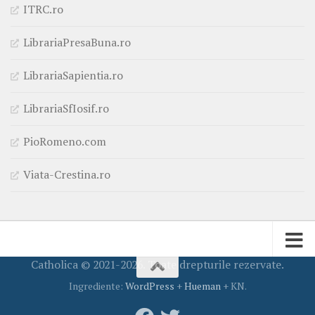
ITRC.ro
LibrariaPresaBuna.ro
LibrariaSapientia.ro
LibrariaSfIosif.ro
PioRomeno.com
Viata-Crestina.ro
Catholica © 2021-2026. Toate drepturile rezervate.
Ingrediente:
WordPress
+
Hueman
+ KN.