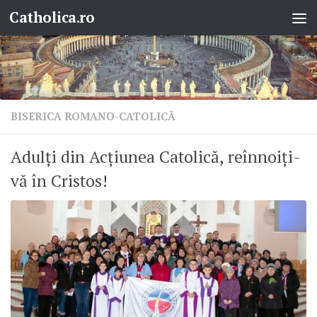
Catholica.ro
Skip to content
BISERICA ROMANO-CATOLICĂ
Adulți din Acțiunea Catolică, reînnoiți-
vă în Cristos!