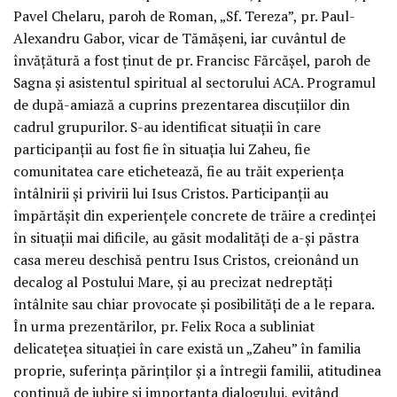
Pavel Chelaru, paroh de Roman, „Sf. Tereza”, pr. Paul-
Alexandru Gabor, vicar de Tămășeni, iar cuvântul de
învățătură a fost ținut de pr. Francisc Fărcășel, paroh de
Sagna și asistentul spiritual al sectorului ACA. Programul
de după-amiază a cuprins prezentarea discuțiilor din
cadrul grupurilor. S-au identificat situații în care
participanții au fost fie în situația lui Zaheu, fie
comunitatea care etichetează, fie au trăit experiența
întâlnirii și privirii lui Isus Cristos. Participanții au
împărtășit din experiențele concrete de trăire a credinței
în situații mai dificile, au găsit modalități de a-și păstra
casa mereu deschisă pentru Isus Cristos, creionând un
decalog al Postului Mare, și au precizat nedreptăți
întâlnite sau chiar provocate și posibilități de a le repara.
În urma prezentărilor, pr. Felix Roca a subliniat
delicatețea situației în care există un „Zaheu” în familia
proprie, suferința părinților și a întregii familii, atitudinea
continuă de iubire și importanța dialogului, evitând