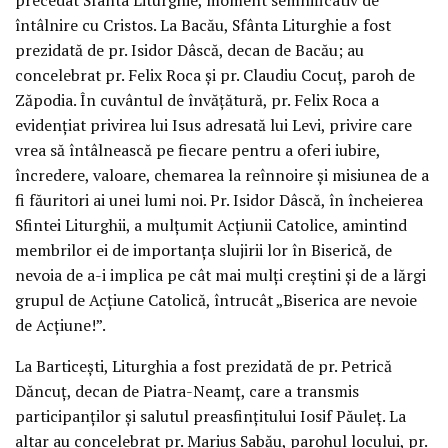
întâlnire cu Cristos. La Bacău, Sfânta Liturghie a fost
prezidată de pr. Isidor Dâscă, decan de Bacău; au
concelebrat pr. Felix Roca și pr. Claudiu Cocuț, paroh de
Zăpodia. În cuvântul de învățătură, pr. Felix Roca a
evidențiat privirea lui Isus adresată lui Levi, privire care
vrea să întâlnească pe fiecare pentru a oferi iubire,
încredere, valoare, chemarea la reînnoire și misiunea de a
fi făuritori ai unei lumi noi. Pr. Isidor Dâscă, în încheierea
Sfintei Liturghii, a mulțumit Acțiunii Catolice, amintind
membrilor ei de importanța slujirii lor în Biserică, de
nevoia de a-i implica pe cât mai mulți creștini și de a lărgi
grupul de Acțiune Catolică, întrucât „Biserica are nevoie
de Acțiune!”.
La Barticești, Liturghia a fost prezidată de pr. Petrică
Dăncuț, decan de Piatra-Neamț, care a transmis
participanților și salutul preasfințitului Iosif Păuleț. La
altar au concelebrat pr. Marius Sabău, parohul locului, pr.