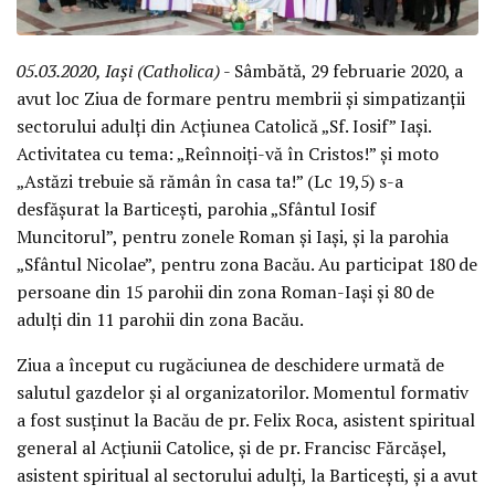
05.03.2020, Iași (Catholica)
- Sâmbătă, 29 februarie 2020, a
avut loc Ziua de formare pentru membrii și simpatizanții
sectorului adulți din Acțiunea Catolică „Sf. Iosif” Iași.
Activitatea cu tema: „Reînnoiți-vă în Cristos!” și moto
„Astăzi trebuie să rămân în casa ta!” (Lc 19,5) s-a
desfășurat la Barticești, parohia „Sfântul Iosif
Muncitorul”, pentru zonele Roman și Iași, și la parohia
„Sfântul Nicolae”, pentru zona Bacău. Au participat 180 de
persoane din 15 parohii din zona Roman-Iași și 80 de
adulți din 11 parohii din zona Bacău.
Ziua a început cu rugăciunea de deschidere urmată de
salutul gazdelor și al organizatorilor. Momentul formativ
a fost susținut la Bacău de pr. Felix Roca, asistent spiritual
general al Acțiunii Catolice, și de pr. Francisc Fărcășel,
asistent spiritual al sectorului adulți, la Barticești, și a avut