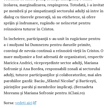
izolarea, marginalizarea, respingerea. Totodată, i-a invitat
pe membrii și pe simpatizanții sectorului adulți să intre în
dialog cu tinerele generații, să nu eticheteze, să ofere
sprijin și îndrumare, rugându-se neîncetat pentru
reînnoirea tuturor în Cristos.
În încheiere, participanții s-au unit în rugăciune pentru
a-i mulțumi lui Dumnezeu pentru darurile primite,
convinși de nevoia continuă a reînnoirii vieții în Cristos. O
mare mulțumire a fost adresată de organizatori, respectiv
Maricica Andrici, vicepreședinte sector adulți, Mariana
Sofronie și Ana Bordea, responsabili zonali ai sectorului
adulți, tuturor participanților și colaboratorilor, mai ales
parohiilor gazdă: Bacău „Sfântul Nicolae” și Barticești,
părinților parohi și membrilor implicați. (Bernadeta
Moreanu și Mariana Sofronie pentru ACIasi.ro)
Sursa:
vedeţi aici