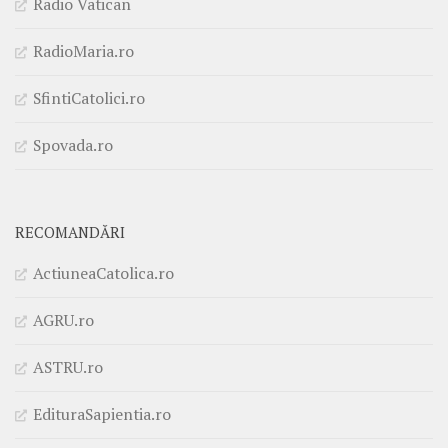
Radio Vatican
RadioMaria.ro
SfintiCatolici.ro
Spovada.ro
RECOMANDĂRI
ActiuneaCatolica.ro
AGRU.ro
ASTRU.ro
EdituraSapientia.ro