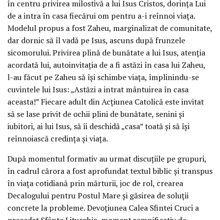
în centru privirea milostivă a lui Isus Cristos, dorința Lui
de a intra în casa fiecărui om pentru a-i reînnoi viața.
Modelul propus a fost Zaheu, marginalizat de comunitate,
dar dornic să îl vadă pe Isus, ascuns după frunzele
sicomorului. Privirea plină de bunătate a lui Isus, atenția
acordată lui, autoinvitația de a fi astăzi în casa lui Zaheu,
l-au făcut pe Zaheu să își schimbe viața, împlinindu-se
cuvintele lui Isus: „Astăzi a intrat mântuirea în casa
aceasta!” Fiecare adult din Acțiunea Catolică este invitat
să se lase privit de ochii plini de bunătate, senini și
iubitori, ai lui Isus, să îi deschidă „casa” toată și să își
reînnoiască credința și viața.
După momentul formativ au urmat discuțiile pe grupuri,
în cadrul cărora a fost aprofundat textul biblic și transpus
în viața cotidiană prin mărturii, joc de rol, crearea
Decalogului pentru Postul Mare și găsirea de soluții
concrete la probleme. Devoțiunea Calea Sfintei Cruci a
precedat Sfânta Liturghie, moment semnificativ de