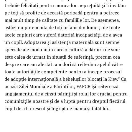
trebuie felicitați pentru munca lor neprețuită și îi invităm
pe toți să profite de această perioadă pentru a petrece
mai mult timp de calitate cu familiile lor. De asemenea,
astăzi nu putem uita de toți orfanii din lume și de toate
acele cupluri care suferă datorită incapacității de a avea
un copil. Adoptarea și asistența maternală sunt semne
speciale ale modului în care o cultură a dăruirii de sine
este calea de urmat în situații de suferință, precum cea
despre care am alertat: am dori să reiterăm apelul către
toate autoritățile competente pentru a începe procesul
de adopție internațională a bebelușilor blocați la Kiev.” Cu
ocazia Zilei Mondiale a Părinților, FAFCE își reiterează
angajamentul de a cinsti părinții și rolul lor crucial pentru
comunitățile noastre și de a lupta pentru dreptul fiecărui
copil de a fi crescut și îngrijit de mama și tatăl lui.