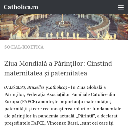
Catholica.ro
Skip to content
SOCIAL/BIOETICĂ
Ziua Mondială a Părinților: Cinstind
maternitatea și paternitatea
01.06.2020, Bruxelles (Catholica)
- În Ziua Globală a
Părinților, Federația Asociațiilor Familiale Catolice din
Europa (FAFCE) amintește importanța maternității și
paternității și cere recunoașterea rolurilor fundamentale
ale părinților în pandemia actuală. „Părinții”, a declarat
președintele FAFCE, Vincenzo Bassi, „sunt cei care își