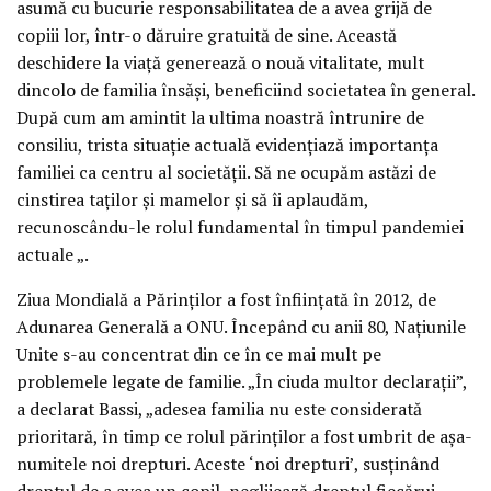
asumă cu bucurie responsabilitatea de a avea grijă de
copiii lor, într-o dăruire gratuită de sine. Această
deschidere la viață generează o nouă vitalitate, mult
dincolo de familia însăși, beneficiind societatea în general.
După cum am amintit la ultima noastră întrunire de
consiliu, trista situație actuală evidențiază importanța
familiei ca centru al societății. Să ne ocupăm astăzi de
cinstirea taților și mamelor și să îi aplaudăm,
recunoscându-le rolul fundamental în timpul pandemiei
actuale „.
Ziua Mondială a Părinților a fost înființată în 2012, de
Adunarea Generală a ONU. Începând cu anii 80, Națiunile
Unite s-au concentrat din ce în ce mai mult pe
problemele legate de familie. „În ciuda multor declarații”,
a declarat Bassi, „adesea familia nu este considerată
prioritară, în timp ce rolul părinților a fost umbrit de așa-
numitele noi drepturi. Aceste ‘noi drepturi’, susținând
dreptul de a avea un copil, neglijează dreptul fiecărui