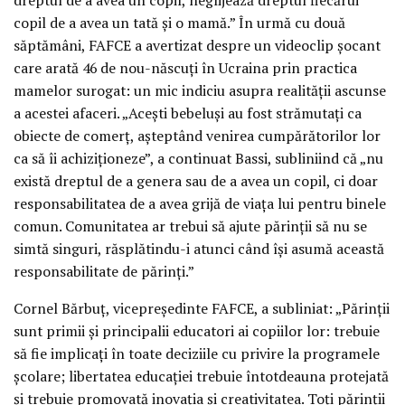
copil de a avea un tată și o mamă.” În urmă cu două
săptămâni, FAFCE a avertizat despre un videoclip șocant
care arată 46 de nou-născuți în Ucraina prin practica
mamelor surogat: un mic indiciu asupra realității ascunse
a acestei afaceri. „Acești bebeluși au fost strămutați ca
obiecte de comerț, așteptând venirea cumpărătorilor lor
ca să îi achiziționeze”, a continuat Bassi, subliniind că „nu
există dreptul de a genera sau de a avea un copil, ci doar
responsabilitatea de a avea grijă de viața lui pentru binele
comun. Comunitatea ar trebui să ajute părinții să nu se
simtă singuri, răsplătindu-i atunci când își asumă această
responsabilitate de părinți.”
Cornel Bărbuț, vicepreședinte FAFCE, a subliniat: „Părinții
sunt primii și principalii educatori ai copiilor lor: trebuie
să fie implicați în toate deciziile cu privire la programele
școlare; libertatea educației trebuie întotdeauna protejată
și trebuie promovată inovația și creativitatea. Toți părinții