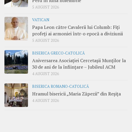
Peru în luna noiembrie
5 AUGUST 2026
VATICAN
Papa Leon către Cavalerii lui Columb: Fiți
profeți ai armoniei într-o epocă a diviziunii
5 AUGUST 2026
BISERICA GRECO-CATOLICĂ
Aniversarea Asociației Cercetașii Munților la
30 de ani de la înființare – Jubileul ACM
4 AUGUST 2026
BISERICA ROMANO-CATOLICĂ
Hramul bisericii „Maria Zăpezii” din Reșița
4 AUGUST 2026