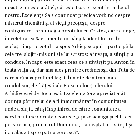
noastre nu este atât el, cât este Isus prezent în mijlocul
nostru. Excelența Sa a continuat predica vorbind despre
misterul chemării și al vieții preoțești, despre
configurarea profundă a preotului cu Cristos, care ajunge,
în celebrarea Sacramentelor până la identificare. În
același timp, preotul – a spus Arhiepiscopul – participă la
cele trei slujiri-misiuni ale lui Cristos: a învăța, a sfinți și a
conduce. În fapt, este exact ceea ce a săvârșit pr. Anton în
toată viața sa, dar mai ales printre credincioșii din Tuta de
care a rămas profund legat. Înainte de a transmite
condoleanțele frățești ale Episcopilor și clerului
Arhidiecezei de București, Excelența Sa a apreciat atât
dorința părintelui de a fi înmormântat în comunitatea
unde a slujit, cât și împlinirea de către comunitate a
acestei ultime dorințe deoarece „așa se adaugă și el la cei
pe care aici, prin harul Domnului, i-a învățat, i-a sfințit și
i-a călăuzit spre patria cerească”.