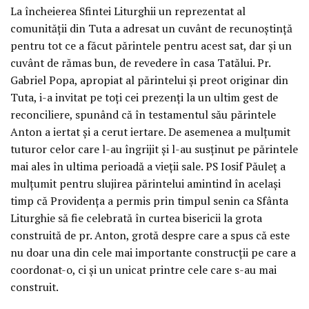
La încheierea Sfintei Liturghii un reprezentat al
comunității din Tuta a adresat un cuvânt de recunoștință
pentru tot ce a făcut părintele pentru acest sat, dar și un
cuvânt de rămas bun, de revedere în casa Tatălui. Pr.
Gabriel Popa, apropiat al părintelui și preot originar din
Tuta, i-a invitat pe toți cei prezenți la un ultim gest de
reconciliere, spunând că în testamentul său părintele
Anton a iertat și a cerut iertare. De asemenea a mulțumit
tuturor celor care l-au îngrijit și l-au susținut pe părintele
mai ales în ultima perioadă a vieții sale. PS Iosif Păuleț a
mulțumit pentru slujirea părintelui amintind în același
timp că Providența a permis prin timpul senin ca Sfânta
Liturghie să fie celebrată în curtea bisericii la grota
construită de pr. Anton, grotă despre care a spus că este
nu doar una din cele mai importante construcții pe care a
coordonat-o, ci și un unicat printre cele care s-au mai
construit.