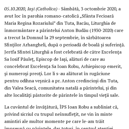
05.10.2020, Iași (Catholica)
- Sâmbătă, 3 octombrie 2020, a
avut loc în parohia romano-catolică „Sfânta Fecioară
Maria Regina Rozariului” din Tuta, Bacău, Liturghia de
înmormântare a părintelui Anton Budău (1930-2020) care
a trecut la Domnul la 29 septembrie, în sărbătoarea
Sfinților Arhangheli, după o perioadă de boală și suferință.
Jertfa Sfintei Liturghii a fost celebrată de către Excelența
Sa Iosif Păuleț, Episcop de Iași, alături de care au
concelebrat Excelența Sa Ioan Robu, Arhiepiscop emerit,
și numeroși preoți. Lor li s-au alăturat în rugăciune
pentru odihna veșnică a pr. Anton credincioși din Tuta,
din Valea Seacă, comunitatea natală a părintelui, și din
alte localități păstorite de părintele în timpul vieții sale.
La cuvântul de învățătură, ÎPS Ioan Robu a subliniat că,
privind sicriul cu trupul neînsuflețit, ne vin în minte
amintiri ale multor momente pe care le-am trăit
împreună cu părintele, dar totuși, în centrul atenției