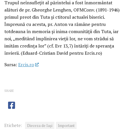
Trupul neînsuflețit al părintelui a fost înmormântat
alături de pr. Gheorghe Lenghen, OFMConv. (1891-1946)
primul preot din Tuta și ctitorul actualei biserici.
Împreună cu acesta, pr. Anton va rămâne pentru
totdeauna în memoria și inima comunității din Tuta, iar
noi, „meditând împlinirea vieții lor, ne vom strădui să
imităm credința lor” (cf. Evr 13,7) întăriți de speranța
învierii. (Eduard-Cristian David pentru Ercis.ro)
Sursa:
Ercis.ro
SHARE
Etichete:
Dieceza de Iași
Important