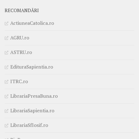
RECOMANDĂRI
ActiuneaCatolica.ro
AGRU.ro
ASTRU.ro
EdituraSapientia.ro
ITRC.ro
LibrariaPresaBuna.ro
LibrariaSapientia.ro
LibrariaSfIosif.ro