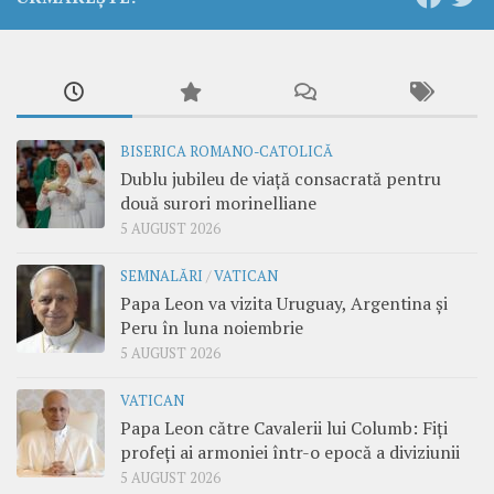
BISERICA ROMANO-CATOLICĂ
Dublu jubileu de viață consacrată pentru
două surori morinelliane
5 AUGUST 2026
SEMNALĂRI
/
VATICAN
Papa Leon va vizita Uruguay, Argentina și
Peru în luna noiembrie
5 AUGUST 2026
VATICAN
Papa Leon către Cavalerii lui Columb: Fiți
profeți ai armoniei într-o epocă a diviziunii
5 AUGUST 2026