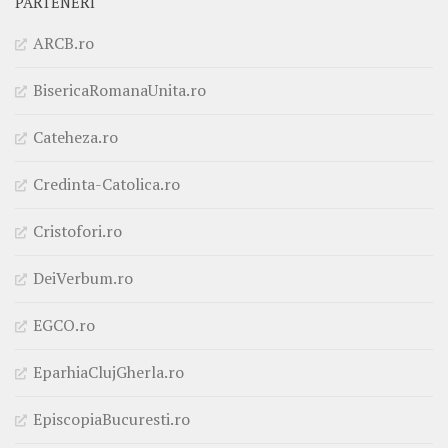
PARTENERI
ARCB.ro
BisericaRomanaUnita.ro
Cateheza.ro
Credinta-Catolica.ro
Cristofori.ro
DeiVerbum.ro
EGCO.ro
EparhiaClujGherla.ro
EpiscopiaBucuresti.ro