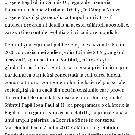
orașele Bagdad, în Câmpia Ur, legată de memoria
Patriarhului biblic Abraham, Irbil și, în Câmpia Ninive,
orașele Mosul și Qaraqosh. La timpul potrivit, va fi
publicat programul detaliat al acestei călătorii apostolice,
care va ține cont de evoluția crizei sanitare mondiale.
Pontiful și-a exprimat public voința de a vizita Irakul în
2020 cu ocazia unei audiențe din 10 iunie 2019. „Un gând
insistent”, spunea atunci Pontiful, „mă însoțește
gândindu-mă la Irak pentru ca să poată privi înainte prin
participarea pașnică și concertată la edificarea binelui
comun a tuturor componentelor, inclusiv religioase, ale
societății și să nu cadă din nou în tensiunile care provin
din conflictele niciodată stinse ale puterilor regionale”.
Sfântul Papă Ioan Paul al II-lea programase o călătorie la
Bagdad, în regiunea străvechii cetăți Ur, ca primă etapă a
unui amplu pelerinaj la Locurile Sfinte în contextul
Marelui Jubileu al Anului 2000. Călătoria regretatului
Pontif de origine poloneză urma să se desfășoare în zilele