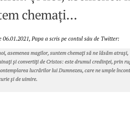
tem chemați…
de
06.01.2021, Papa a scris pe contul său de Twitter:
noi, asemenea magilor, suntem chemați să ne lăsăm atrași,
inați și convertiți de Cristos: este drumul credinței, prin r
contemplarea lucrărilor lui Dumnezeu, care ne umple încon
urie și de uimire.