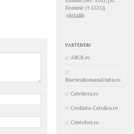
Emilian (sec. VIII); [Sf.
Dominic († 1221)].
(detalii)
PARTENERI
ARCB.ro
BisericaRomanaUnita.ro
Cateheza.ro
Credinta-Catolica.ro
Cristofori.ro