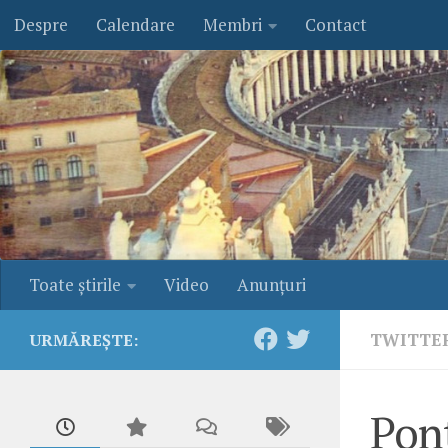
Despre
Calendare
Membri
Contact
Skip to content
Toate ştirile
Video
Anunţuri
TWITTE
URMĂREȘTE:
Pont