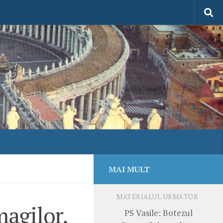
MAI MULT
MATERIALUL URMĂTOR
magilor,
PS Vasile: Botezul