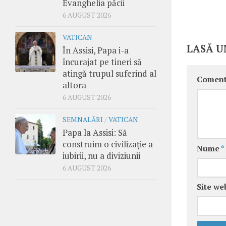
Evanghelia păcii
6 AUGUST 2026
VATICAN
LASĂ U
În Assisi, Papa i-a
încurajat pe tineri să
atingă trupul suferind al
Coment
altora
6 AUGUST 2026
SEMNALĂRI
/
VATICAN
Papa la Assisi: Să
construim o civilizație a
Nume
*
iubirii, nu a diviziunii
6 AUGUST 2026
Site we