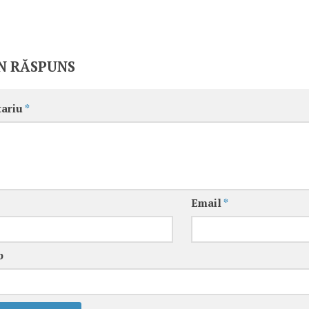
N RĂSPUNS
ariu
*
Email
*
b