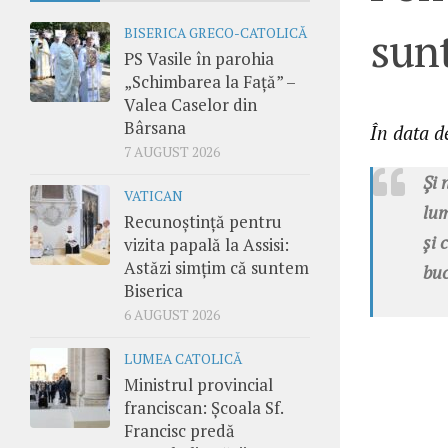
sun
BISERICA GRECO-CATOLICĂ
PS Vasile în parohia
„Schimbarea la Față” –
Valea Caselor din
Bârsana
În data 
7 AUGUST 2026
Și 
VATICAN
lum
Recunoștință pentru
și 
vizita papală la Assisi:
Astăzi simțim că suntem
buc
Biserica
6 AUGUST 2026
LUMEA CATOLICĂ
Ministrul provincial
franciscan: Școala Sf.
Francisc predă