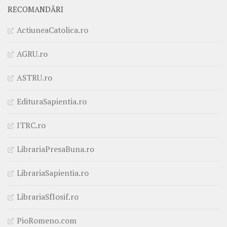
RECOMANDĂRI
ActiuneaCatolica.ro
AGRU.ro
ASTRU.ro
EdituraSapientia.ro
ITRC.ro
LibrariaPresaBuna.ro
LibrariaSapientia.ro
LibrariaSfIosif.ro
PioRomeno.com