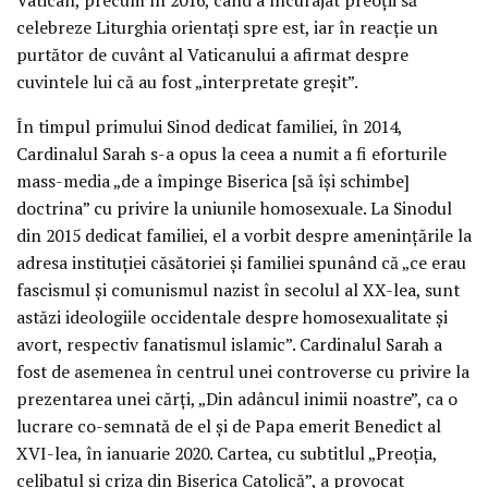
celebreze Liturghia orientați spre est, iar în reacție un
purtător de cuvânt al Vaticanului a afirmat despre
cuvintele lui că au fost „interpretate greșit”.
În timpul primului Sinod dedicat familiei, în 2014,
Cardinalul Sarah s-a opus la ceea a numit a fi eforturile
mass-media „de a împinge Biserica [să își schimbe]
doctrina” cu privire la uniunile homosexuale. La Sinodul
din 2015 dedicat familiei, el a vorbit despre amenințările la
adresa instituției căsătoriei și familiei spunând că „ce erau
fascismul și comunismul nazist în secolul al XX-lea, sunt
astăzi ideologiile occidentale despre homosexualitate și
avort, respectiv fanatismul islamic”. Cardinalul Sarah a
fost de asemenea în centrul unei controverse cu privire la
prezentarea unei cărți, „Din adâncul inimii noastre”, ca o
lucrare co-semnată de el și de Papa emerit Benedict al
XVI-lea, în ianuarie 2020. Cartea, cu subtitlul „Preoția,
celibatul și criza din Biserica Catolică”, a provocat