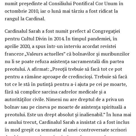
numit președinte al Consiliului Pontifical Cor Unum în
octombrie 2010, iar o lună mai târziu a fost ridicat la
rangul la Cardinal.
Cardinalul Sarah a fost numit prefect al Congregației
pentru Cultul Divin în 2014. În timpul pandemiei, în
aprilie 2020, a spus într-un interviu acordat revistei
franceze „Valeurs actuelles” că bolnavilor și muribunzilor
nu li se poate refuza asistența sacramentală din partea
preotului. A afirmat: „Preoții trebuie să facă tot ce pot
pentru a rămâne aproape de credincioși. Trebuie să facă
tot ce le stă în putință pentru a-i ajuta pe cei pe moarte,
fără să complice sarcina cadrelor medicale și a
autorităților civile. Nimeni nu are dreptul de a priva un
bolnav sau pe cineva pe moarte de asistența spirituală a
preotului. Este un drept absolut și inalienabil.” În luna mai
a anului trecut, Cardinalul Sarah a insistat că a fost inclus
în mod greșit ca semnatar al unei controversate scrisori