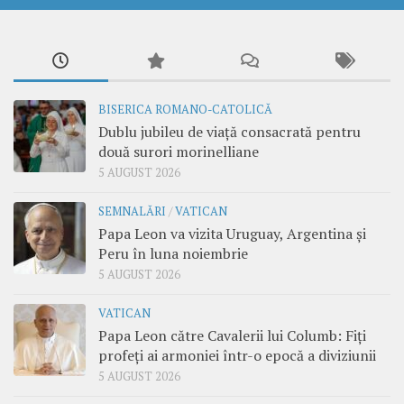
BISERICA ROMANO-CATOLICĂ
Dublu jubileu de viață consacrată pentru
două surori morinelliane
5 AUGUST 2026
SEMNALĂRI
/
VATICAN
Papa Leon va vizita Uruguay, Argentina și
Peru în luna noiembrie
5 AUGUST 2026
VATICAN
Papa Leon către Cavalerii lui Columb: Fiți
profeți ai armoniei într-o epocă a diviziunii
5 AUGUST 2026