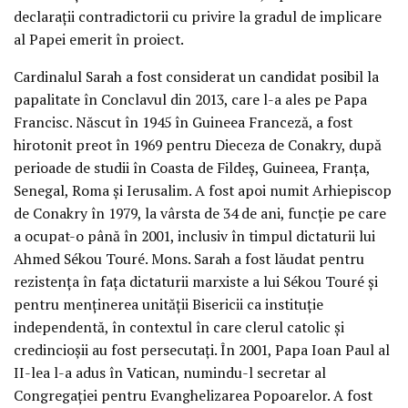
declarații contradictorii cu privire la gradul de implicare
al Papei emerit în proiect.
Cardinalul Sarah a fost considerat un candidat posibil la
papalitate în Conclavul din 2013, care l-a ales pe Papa
Francisc. Născut în 1945 în Guineea Franceză, a fost
hirotonit preot în 1969 pentru Dieceza de Conakry, după
perioade de studii în Coasta de Fildeș, Guineea, Franța,
Senegal, Roma și Ierusalim. A fost apoi numit Arhiepiscop
de Conakry în 1979, la vârsta de 34 de ani, funcție pe care
a ocupat-o până în 2001, inclusiv în timpul dictaturii lui
Ahmed Sékou Touré. Mons. Sarah a fost lăudat pentru
rezistența în fața dictaturii marxiste a lui Sékou Touré și
pentru menținerea unității Bisericii ca instituție
independentă, în contextul în care clerul catolic și
credincioșii au fost persecutați. În 2001, Papa Ioan Paul al
II-lea l-a adus în Vatican, numindu-l secretar al
Congregației pentru Evanghelizarea Popoarelor. A fost