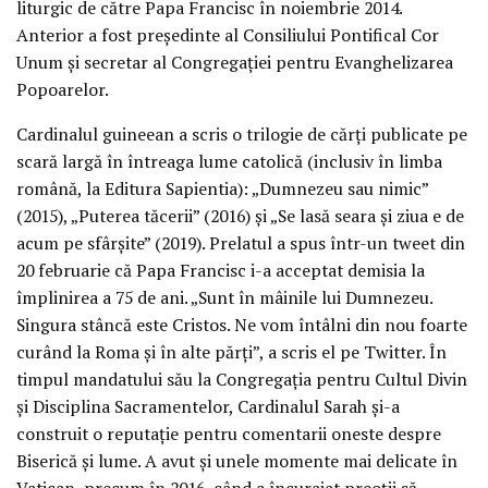
liturgic de către Papa Francisc în noiembrie 2014.
Anterior a fost președinte al Consiliului Pontifical Cor
Unum și secretar al Congregației pentru Evanghelizarea
Popoarelor.
Cardinalul guineean a scris o trilogie de cărți publicate pe
scară largă în întreaga lume catolică (inclusiv în limba
română, la Editura Sapientia): „Dumnezeu sau nimic”
(2015), „Puterea tăcerii” (2016) și „Se lasă seara și ziua e de
acum pe sfârșite” (2019). Prelatul a spus într-un tweet din
20 februarie că Papa Francisc i-a acceptat demisia la
împlinirea a 75 de ani. „Sunt în mâinile lui Dumnezeu.
Singura stâncă este Cristos. Ne vom întâlni din nou foarte
curând la Roma și în alte părți”, a scris el pe Twitter. În
timpul mandatului său la Congregația pentru Cultul Divin
și Disciplina Sacramentelor, Cardinalul Sarah și-a
construit o reputație pentru comentarii oneste despre
Biserică și lume. A avut și unele momente mai delicate în
Vatican, precum în 2016, când a încurajat preoții să