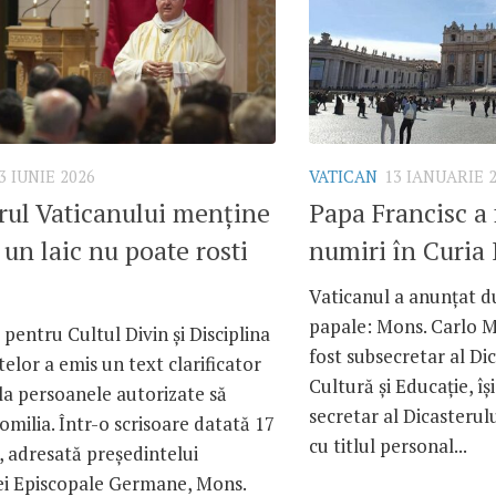
3 IUNIE 2026
VATICAN
13 IANUARIE 
rul Vaticanului menține
Papa Francisc a 
un laic nu poate rosti
numiri în Curi
Vaticanul a anunțat 
papale: Mons. Carlo Ma
 pentru Cultul Divin și Disciplina
fost subsecretar al Di
lor a emis un text clarificator
Cultură și Educație, îș
 la persoanele autorizate să
secretar al Dicasterulu
omilia. Într-o scrisoare datată 17
cu titlul personal...
, adresată președintelui
ei Episcopale Germane, Mons.