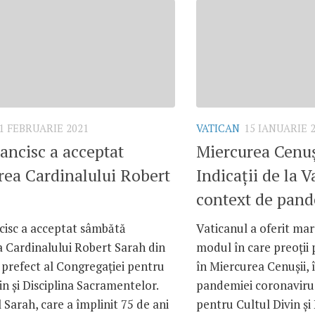
1 FEBRUARIE 2021
VATICAN
15 IANUARIE 
ancisc a acceptat
Miercurea Cenuș
rea Cardinalului Robert
Indicații de la V
context de pan
cisc a acceptat sâmbătă
Vaticanul a oferit mar
a Cardinalului Robert Sarah din
modul în care preoții 
 prefect al Congregației pentru
în Miercurea Cenușii, 
in și Disciplina Sacramentelor.
pandemiei coronavirus
 Sarah, care a împlinit 75 de ani
pentru Cultul Divin și 