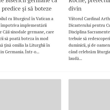
le Bisericii germane ca
Roche, prefectul
ă predice și să boteze
divin
lul cu liturgicul în Vatican a
Viitorul Cardinal Art
t împotriva implementării
Dicasterului pentru Cu
or Căii sinodale germane, care
Disciplina Sacramente
icii să poată boteza în mod
trebuie să redescoperi
să țină omilia la Liturghii în
duminicii, și de oameni
din Germania. Într-o...
când celebrăm liturgia
laudă...