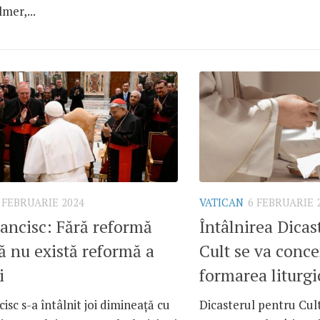
mer,...
 FEBRUARIE 2024
VATICAN
6 FEBRUARIE 
ancisc: Fără reformă
Întâlnirea Dicas
că nu există reformă a
Cult se va conce
i
formarea liturg
isc s-a întâlnit joi dimineață cu
Dicasterul pentru Cultu