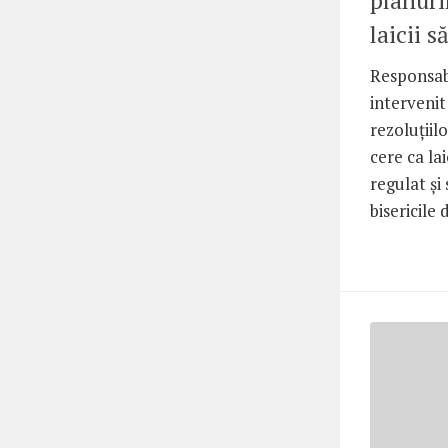
planuri
laicii s
Responsabi
interveni
rezoluțiil
cere ca la
regulat și 
bisericile 