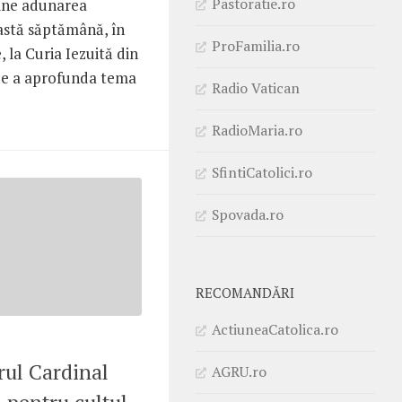
Pastoratie.ro
ține adunarea
astă săptămână, în
ProFamilia.ro
 la Curia Iezuită din
de a aprofunda tema
Radio Vatican
RadioMaria.ro
SfintiCatolici.ro
Spovada.ro
RECOMANDĂRI
ActiuneaCatolica.ro
orul Cardinal
AGRU.ro