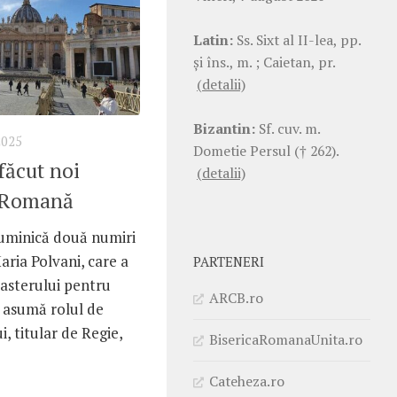
Latin:
Ss. Sixt al II-lea, pp.
şi îns., m. ; Caietan, pr.
(detalii)
Bizantin:
Sf. cuv. m.
2025
Dometie Persul († 262).
făcut noi
(detalii)
a Romană
duminică două numiri
ria Polvani, care a
PARTENERI
casterului pentru
ARCB.ro
i asumă rolul de
i, titular de Regie,
BisericaRomanaUnita.ro
Cateheza.ro