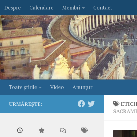
Despre
Calendare
Membri
Contact
Skip to content
Toate ştirile
Video
Anunţuri
ETIC
URMĂREȘTE:
SACRAM