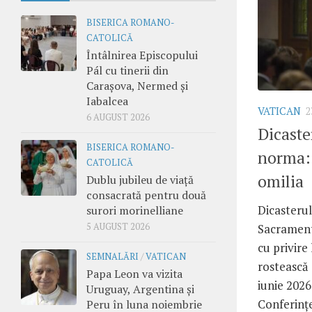
BISERICA ROMANO-
CATOLICĂ
Întâlnirea Episcopului
Pál cu tinerii din
Carașova, Nermed și
Iabalcea
VATICAN
2
6 AUGUST 2026
Dicaste
BISERICA ROMANO-
norma: 
CATOLICĂ
omilia
Dublu jubileu de viață
consacrată pentru două
Dicasterul
surori morinelliane
5 AUGUST 2026
Sacramente
cu privire
SEMNALĂRI
/
VATICAN
rostească 
Papa Leon va vizita
iunie 2026
Uruguay, Argentina și
Conferinț
Peru în luna noiembrie