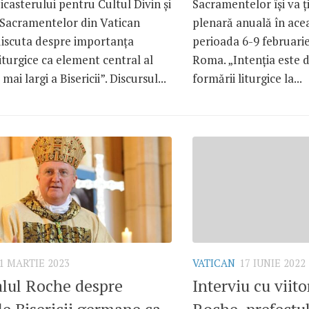
casterului pentru Cultul Divin și
Sacramentelor își va 
a Sacramentelor din Vatican
plenară anuală în ace
discuta despre importanța
perioada 6-9 februarie,
iturgice ca element central al
Roma. „Intenția este 
 mai largi a Bisericii”. Discursul...
formării liturgice la...
1 MARTIE 2023
VATICAN
17 IUNIE 2022
lul Roche despre
Interviu cu viit