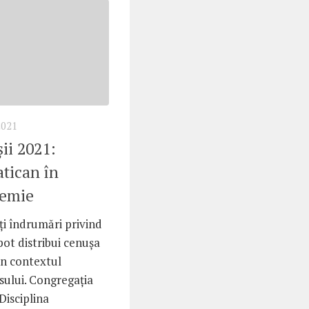
2021
ii 2021:
atican în
demie
ți îndrumări privind
pot distribui cenușa
în contextul
ului. Congregația
Disciplina