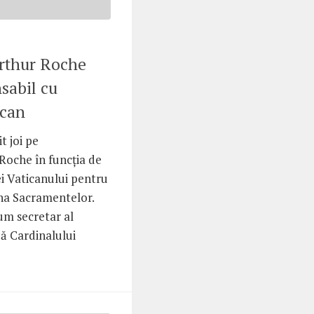
rthur Roche
sabil cu
ican
t joi pe
Roche în funcția de
ei Vaticanului pentru
lina Sacramentelor.
um secretar al
dă Cardinalului