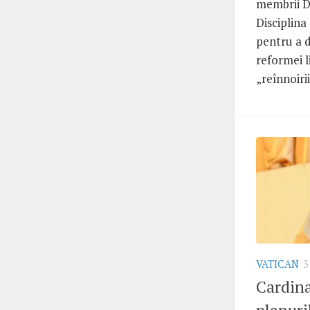
membrii Di
Disciplin
pentru a 
reformei l
„reînnoirii
VATICAN
3
Cardina