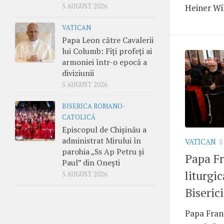
5 AUGUST 2026
Heiner Wil
VATICAN
Papa Leon către Cavalerii
lui Columb: Fiți profeți ai
armoniei într-o epocă a
diviziunii
5 AUGUST 2026
BISERICA ROMANO-
CATOLICĂ
Episcopul de Chișinău a
administrat Mirului în
VATICAN
8
parohia „Ss Ap Petru și
Papa Fr
Paul” din Onești
liturgi
5 AUGUST 2026
Biserici
Papa Franc