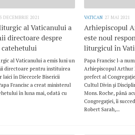
3 DECEMBRIE 2021
VATICAN
27 MAI 2021
liturgic al Vaticanului a
Arhiepiscopul A
nii directoare despre
este noul respon
a catehetului
liturgicul în Vat
urgic al Vaticanului a emis luni un
Papa Francisc l-a numi
inii directoare pentru instituirea
Arhiepiscopul Arthur 
 laici în Diecezele Bisericii
prefect al Congregați
Papa Francisc a creat ministerul
Cultul Divin și Discip
tehetului în luna mai, odată cu
Mons. Roche, până ac
Congregației, îi succe
Robert Sarah,...