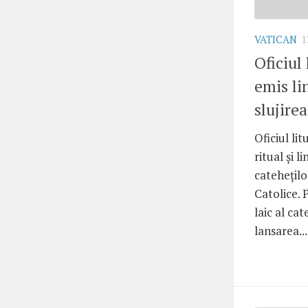
VATICAN
1
Oficiul 
emis li
slujire
Oficiul lit
ritual și l
cateheților
Catolice. 
laic al ca
lansarea...