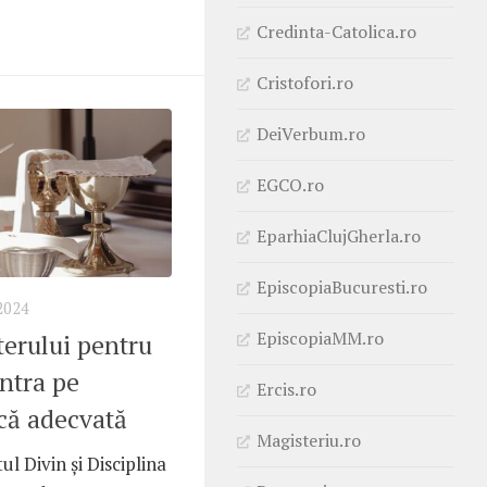
Credinta-Catolica.ro
Cristofori.ro
DeiVerbum.ro
EGCO.ro
EparhiaClujGherla.ro
EpiscopiaBucuresti.ro
2024
EpiscopiaMM.ro
terului pentru
ntra pe
Ercis.ro
ică adecvată
Magisteriu.ro
l Divin și Disciplina