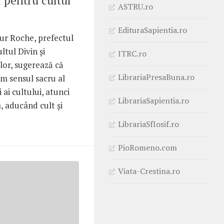
 pentru cultul
ASTRU.ro
EdituraSapientia.ro
hur Roche, prefectul
ltul Divin și
ITRC.ro
lor, sugerează că
LibrariaPresaBuna.ro
m sensul sacru al
 ai cultului, atunci
LibrariaSapientia.ro
, aducând cult și
LibrariaSfIosif.ro
PioRomeno.com
Viata-Crestina.ro